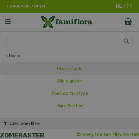
G
7 DAGEN OP 7 OPEN
a
n
a
a
r
c
o
n
Home
t
e
Plantengids
n
t
Alle planten
Zoek op tuintype
Mijn Planten
Open zoekfilter
ZOMERASTER
Voeg toe aan Mijn Planten