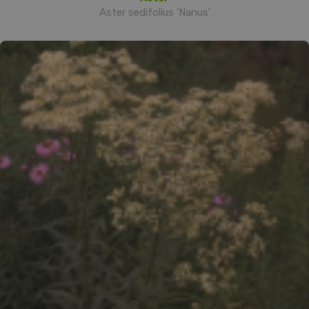
Aster sedifolius 'Nanus'