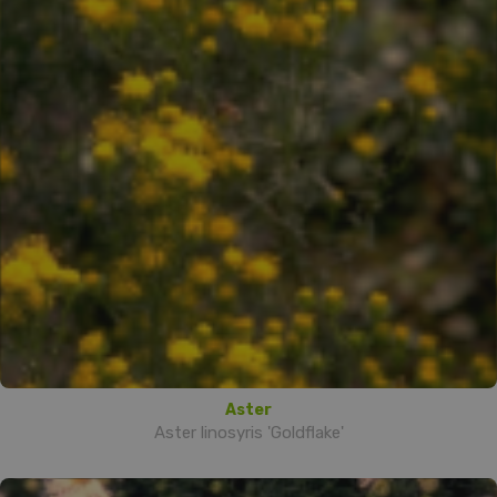
Aster
Aster linosyris 'Goldflake'