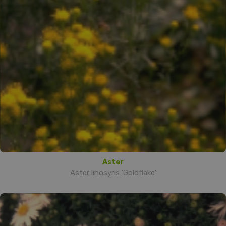
Aster
Aster linosyris 'Goldflake'