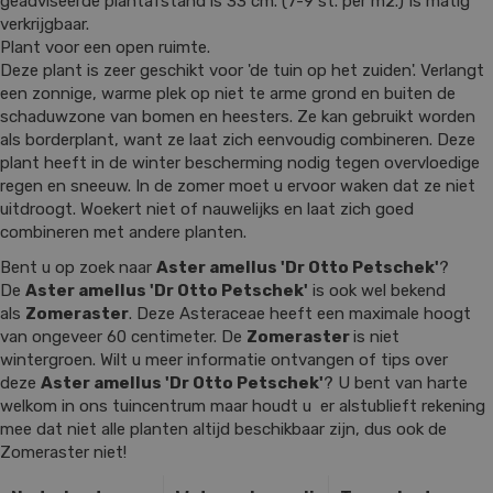
geadviseerde plantafstand is 33 cm. (7-9 st. per m2.) Is matig
verkrijgbaar.
Plant voor een open ruimte.
Deze plant is zeer geschikt voor 'de tuin op het zuiden'. Verlangt
een zonnige, warme plek op niet te arme grond en buiten de
schaduwzone van bomen en heesters. Ze kan gebruikt worden
als borderplant, want ze laat zich eenvoudig combineren. Deze
plant heeft in de winter bescherming nodig tegen overvloedige
regen en sneeuw. In de zomer moet u ervoor waken dat ze niet
uitdroogt. Woekert niet of nauwelijks en laat zich goed
combineren met andere planten.
Bent u op zoek naar
Aster amellus 'Dr Otto Petschek'
?
De
Aster amellus 'Dr Otto Petschek'
is ook wel bekend
als
Zomeraster
. Deze Asteraceae heeft een maximale hoogt
van ongeveer 60 centimeter. De
Zomeraster
is niet
wintergroen. Wilt u meer informatie ontvangen of tips over
deze
Aster amellus 'Dr Otto Petschek'
? U bent van harte
welkom in ons tuincentrum maar houdt u er alstublieft rekening
mee dat niet alle planten altijd beschikbaar zijn, dus ook de
Zomeraster niet!