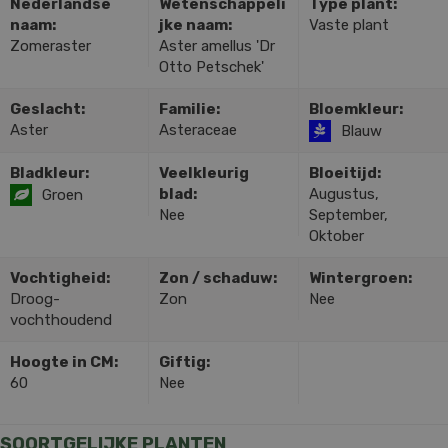
Nederlandse
Wetenschappeli
Type plant:
naam:
jke naam:
Vaste plant
Zomeraster
Aster amellus 'Dr
Otto Petschek'
Geslacht:
Familie:
Bloemkleur:
Aster
Asteraceae
Blauw
Bladkleur:
Veelkleurig
Bloeitijd:
blad:
Augustus,
Groen
Nee
September,
Oktober
Vochtigheid:
Zon / schaduw:
Wintergroen:
Droog-
Zon
Nee
vochthoudend
Hoogte in CM:
Giftig:
60
Nee
SOORTGELIJKE PLANTEN