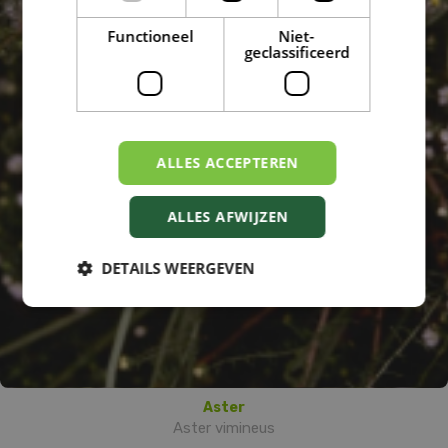
Functioneel
Niet-
geclassificeerd
ALLES ACCEPTEREN
ALLES AFWIJZEN
DETAILS WEERGEVEN
Aster
Aster vimineus