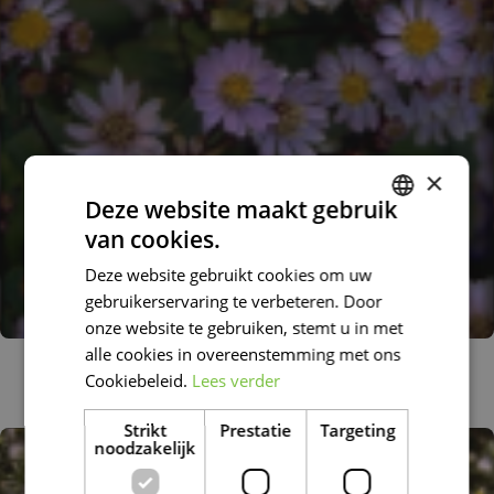
×
Deze website maakt gebruik
van cookies.
DUTCH
Deze website gebruikt cookies om uw
FRENCH
gebruikerservaring te verbeteren. Door
DUTCH
onze website te gebruiken, stemt u in met
alle cookies in overeenstemming met ons
Aster
Cookiebeleid.
Lees verder
Aster ageratoides 'Harry Schmidt'
Strikt
Prestatie
Targeting
noodzakelijk