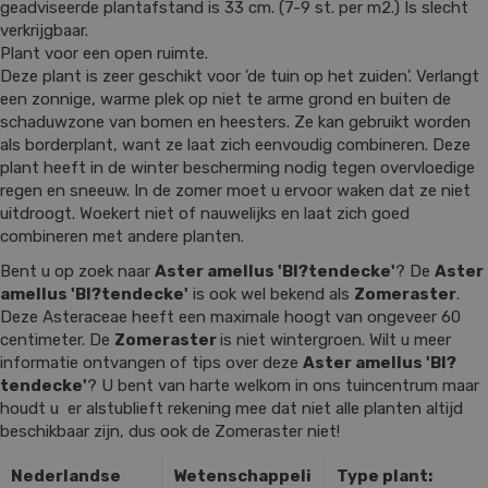
geadviseerde plantafstand is 33 cm. (7-9 st. per m2.) Is slecht
verkrijgbaar.
Plant voor een open ruimte.
Deze plant is zeer geschikt voor 'de tuin op het zuiden'. Verlangt
een zonnige, warme plek op niet te arme grond en buiten de
schaduwzone van bomen en heesters. Ze kan gebruikt worden
als borderplant, want ze laat zich eenvoudig combineren. Deze
plant heeft in de winter bescherming nodig tegen overvloedige
regen en sneeuw. In de zomer moet u ervoor waken dat ze niet
uitdroogt. Woekert niet of nauwelijks en laat zich goed
combineren met andere planten.
Bent u op zoek naar
Aster amellus 'Bl?tendecke'
? De
Aster
amellus 'Bl?tendecke'
is ook wel bekend als
Zomeraster
.
Deze Asteraceae heeft een maximale hoogt van ongeveer 60
centimeter. De
Zomeraster
is niet wintergroen. Wilt u meer
informatie ontvangen of tips over deze
Aster amellus 'Bl?
tendecke'
? U bent van harte welkom in ons tuincentrum maar
houdt u er alstublieft rekening mee dat niet alle planten altijd
beschikbaar zijn, dus ook de Zomeraster niet!
Nederlandse
Wetenschappeli
Type plant: