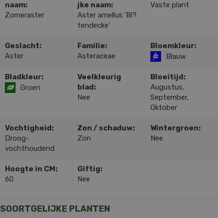
naam:
jke naam:
Vaste plant
Zomeraster
Aster amellus 'Bl?
tendecke'
Geslacht:
Familie:
Bloemkleur:
Aster
Asteraceae
Blauw
Bladkleur:
Veelkleurig
Bloeitijd:
blad:
Augustus,
Groen
Nee
September,
Oktober
Vochtigheid:
Zon / schaduw:
Wintergroen:
Droog-
Zon
Nee
vochthoudend
Hoogte in CM:
Giftig:
60
Nee
SOORTGELIJKE PLANTEN