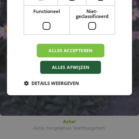
Functioneel
Niet-
geclassificeerd
ALLES ACCEPTEREN
ALLES AFWIJZEN
DETAILS WEERGEVEN
Aster
Aster tongolensis 'Wartburgstern'