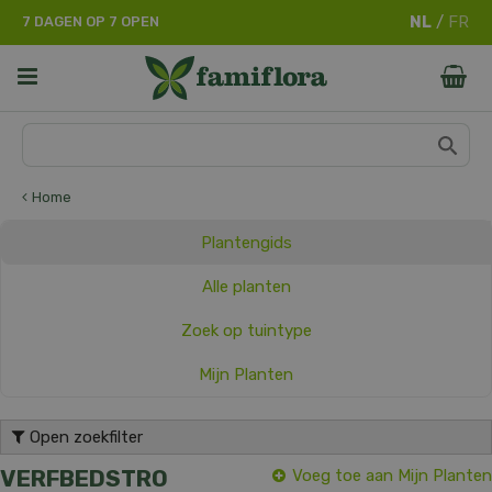
G
7 DAGEN OP 7 OPEN
a
n
a
a
r
c
o
n
Home
t
e
Plantengids
n
t
Alle planten
Zoek op tuintype
Mijn Planten
Open zoekfilter
VERFBEDSTRO
Voeg toe aan Mijn Planten