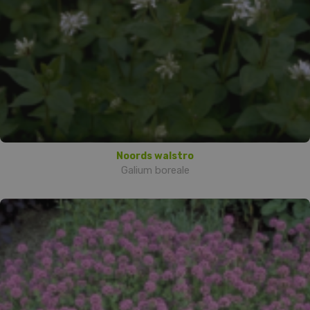
Noords walstro
Galium boreale