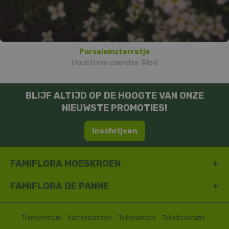
Porseleinsterretje
Houstonia caerulea 'Alba'
BLIJF ALTIJD OP DE HOOGTE VAN ONZE
NIEUWSTE PROMOTIES!
Inschrijven
FAMIFLORA MOESKROEN
FAMIFLORA DE PANNE
Tuincentrum
Kamerplanten
Tuinplanten
Tuindecoratie