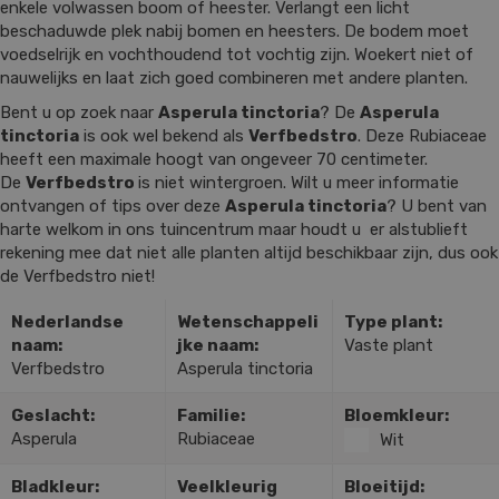
enkele volwassen boom of heester. Verlangt een licht
beschaduwde plek nabij bomen en heesters. De bodem moet
voedselrijk en vochthoudend tot vochtig zijn. Woekert niet of
nauwelijks en laat zich goed combineren met andere planten.
Bent u op zoek naar
Asperula tinctoria
? De
Asperula
tinctoria
is ook wel bekend als
Verfbedstro
. Deze Rubiaceae
heeft een maximale hoogt van ongeveer 70 centimeter.
De
Verfbedstro
is niet wintergroen. Wilt u meer informatie
ontvangen of tips over deze
Asperula tinctoria
? U bent van
harte welkom in ons tuincentrum maar houdt u er alstublieft
rekening mee dat niet alle planten altijd beschikbaar zijn, dus ook
de Verfbedstro niet!
Nederlandse
Wetenschappeli
Type plant:
naam:
jke naam:
Vaste plant
Verfbedstro
Asperula tinctoria
Geslacht:
Familie:
Bloemkleur:
Asperula
Rubiaceae
Wit
Bladkleur:
Veelkleurig
Bloeitijd: