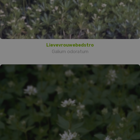
Lievevrouwebedstro
Galium odoratum