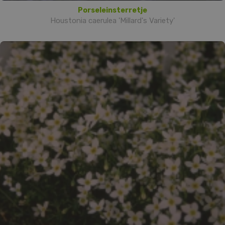
Porseleinsterretje
Houstonia caerulea 'Millard's Variety'