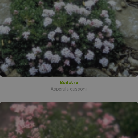
Bedstro
Asperula gussonii