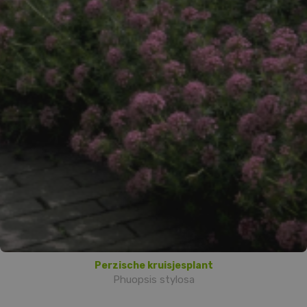
Perzische kruisjesplant
Phuopsis stylosa