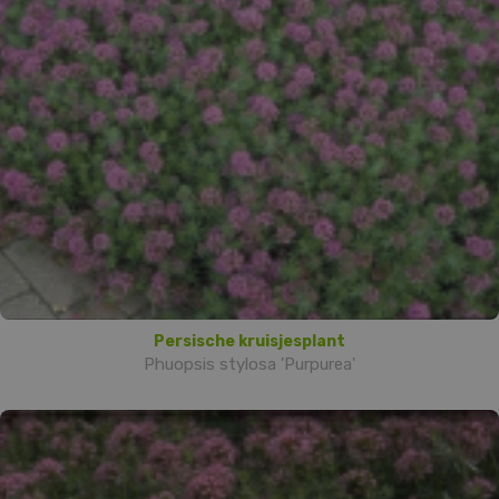
Persische kruisjesplant
Phuopsis stylosa 'Purpurea'