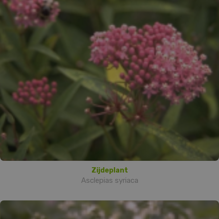
Zijdeplant
Asclepias syriaca