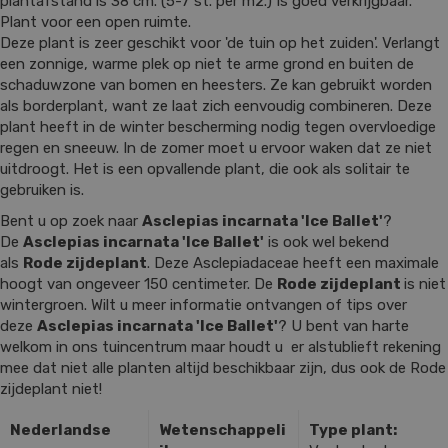
plantafstand is 38 cm. (5-7 st. per m2.) Is goed verkrijgbaar.
Plant voor een open ruimte.
Deze plant is zeer geschikt voor 'de tuin op het zuiden'. Verlangt
een zonnige, warme plek op niet te arme grond en buiten de
schaduwzone van bomen en heesters. Ze kan gebruikt worden
als borderplant, want ze laat zich eenvoudig combineren. Deze
plant heeft in de winter bescherming nodig tegen overvloedige
regen en sneeuw. In de zomer moet u ervoor waken dat ze niet
uitdroogt. Het is een opvallende plant, die ook als solitair te
gebruiken is.
Bent u op zoek naar
Asclepias incarnata 'Ice Ballet'
?
De
Asclepias incarnata 'Ice Ballet'
is ook wel bekend
als
Rode zijdeplant
. Deze Asclepiadaceae heeft een maximale
hoogt van ongeveer 150 centimeter. De
Rode zijdeplant
is niet
wintergroen. Wilt u meer informatie ontvangen of tips over
deze
Asclepias incarnata 'Ice Ballet'
? U bent van harte
welkom in ons tuincentrum maar houdt u er alstublieft rekening
mee dat niet alle planten altijd beschikbaar zijn, dus ook de Rode
zijdeplant niet!
Nederlandse
Wetenschappeli
Type plant: