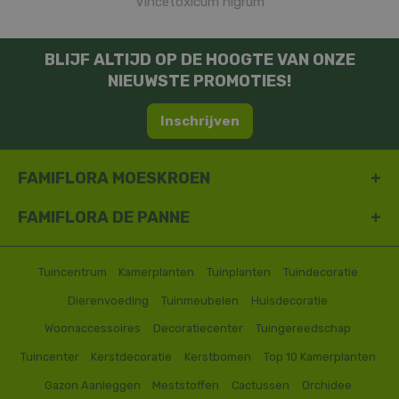
Vincetoxicum nigrum
BLIJF ALTIJD OP DE HOOGTE VAN ONZE
NIEUWSTE PROMOTIES!
Inschrijven
FAMIFLORA MOESKROEN
FAMIFLORA DE PANNE
Tuincentrum
Kamerplanten
Tuinplanten
Tuindecoratie
Dierenvoeding
Tuinmeubelen
Huisdecoratie
Woonaccessoires
Decoratiecenter
Tuingereedschap
Tuincenter
Kerstdecoratie
Kerstbomen
Top 10 Kamerplanten
Gazon Aanleggen
Meststoffen
Cactussen
Orchidee