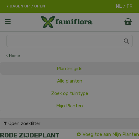
G
7 DAGEN OP 7 OPEN
a
n
a
a
r
c
o
n
Home
t
e
Plantengids
n
t
Alle planten
Zoek op tuintype
Mijn Planten
Open zoekfilter
RODE ZIJDEPLANT
Voeg toe aan Mijn Planten