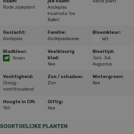
naam:
jke naam:
Vaste plant
Rode zijdeplant
Asclepias
incarnata 'Ice
Ballet'
Geslacht:
Familie:
Bloemkleur:
Asclepias
Asclepiadaceae
Wit
Bladkleur:
Veelkleurig
Bloeitijd:
blad:
Juni, Juli,
Groen
Nee
Augustus
Vochtigheid:
Zon / schaduw:
Wintergroen:
Droog-
Zon
Nee
vochthoudend
Hoogte in CM:
Giftig:
150
Nee
SOORTGELIJKE PLANTEN