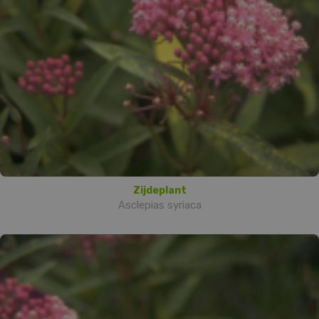
Zijdeplant
Asclepias syriaca