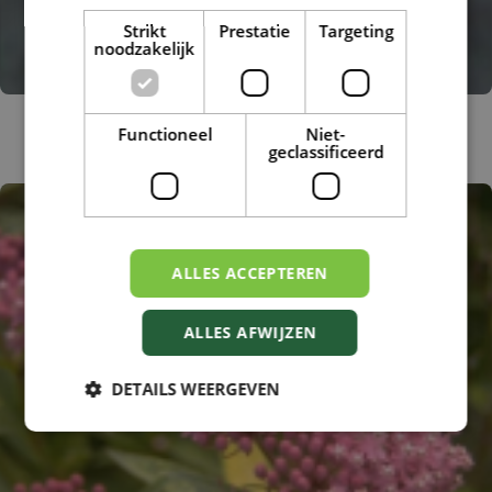
Strikt
Prestatie
Targeting
noodzakelijk
Knolzijdeplant
Functioneel
Niet-
Asclepias tuberosa
geclassificeerd
ALLES ACCEPTEREN
ALLES AFWIJZEN
DETAILS WEERGEVEN