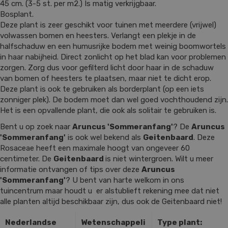
45 cm. (3-5 st. per m2.) Is matig verkrijgbaar.
Bosplant.
Deze plant is zeer geschikt voor tuinen met meerdere (vrijwel)
volwassen bomen en heesters. Verlangt een plekje in de
halfschaduw en een humusrijke bodem met weinig boomwortels
in haar nabijheid. Direct zonlicht op het blad kan voor problemen
zorgen. Zorg dus voor gefilterd licht door haar in de schaduw
van bomen of heesters te plaatsen, maar niet te dicht erop.
Deze plant is ook te gebruiken als borderplant (op een iets
zonniger plek). De bodem moet dan wel goed vochthoudend zijn.
Het is een opvallende plant, die ook als solitair te gebruiken is.
Bent u op zoek naar
Aruncus 'Sommeranfang'
? De
Aruncus
'Sommeranfang'
is ook wel bekend als
Geitenbaard
. Deze
Rosaceae heeft een maximale hoogt van ongeveer 60
centimeter. De
Geitenbaard
is niet wintergroen. Wilt u meer
informatie ontvangen of tips over deze
Aruncus
'Sommeranfang'
? U bent van harte welkom in ons
tuincentrum maar houdt u er alstublieft rekening mee dat niet
alle planten altijd beschikbaar zijn, dus ook de Geitenbaard niet!
Nederlandse
Wetenschappeli
Type plant: