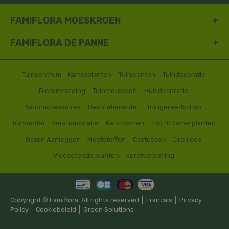
FAMIFLORA MOESKROEN
FAMIFLORA DE PANNE
Tuincentrum
Kamerplanten
Tuinplanten
Tuindecoratie
Dierenvoeding
Tuinmeubelen
Huisdecoratie
Woonaccessoires
Decoratiecenter
Tuingereedschap
Tuincenter
Kerstdecoratie
Kerstbomen
Top 10 Kamerplanten
Gazon Aanleggen
Meststoffen
Cactussen
Orchidee
Vleesetende planten
Kerstversiering
Copyright © Famiflora. All rights reserved │
Francais
│
Privacy
Policy
│
Cookiebeleid
│
Green Solutions