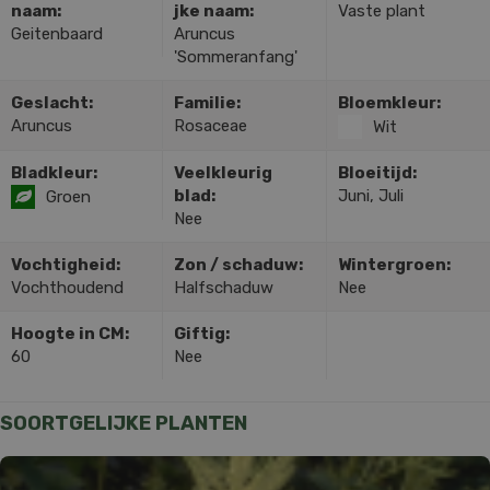
naam:
jke naam:
Vaste plant
Geitenbaard
Aruncus
'Sommeranfang'
Geslacht:
Familie:
Bloemkleur:
Aruncus
Rosaceae
Wit
Bladkleur:
Veelkleurig
Bloeitijd:
blad:
Juni, Juli
Groen
Nee
Vochtigheid:
Zon / schaduw:
Wintergroen:
Vochthoudend
Halfschaduw
Nee
Hoogte in CM:
Giftig:
60
Nee
SOORTGELIJKE PLANTEN