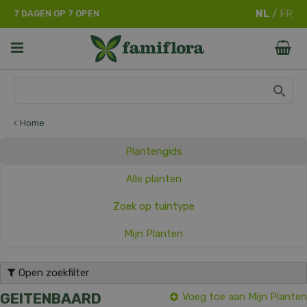
G
7 DAGEN OP 7 OPEN
a
n
a
a
r
c
o
n
Home
t
e
Plantengids
n
t
Alle planten
Zoek op tuintype
Mijn Planten
Open zoekfilter
GEITENBAARD
Voeg toe aan Mijn Planten