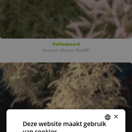
Geitenbaard
Aruncus dioicus 'Kneiffii'
×
Deze website maakt gebruik
van cookies.