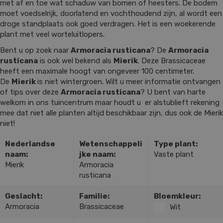
met af en toe wat schaduw van bomen of heesters. De bodem
moet voedselrijk, doorlatend en vochthoudend zijn, al wordt een
droge standplaats ook goed verdragen. Het is een woekerende
plant met veel worteluitlopers.
Bent u op zoek naar
Armoracia rusticana
? De
Armoracia
rusticana
is ook wel bekend als
Mierik
. Deze Brassicaceae
heeft een maximale hoogt van ongeveer 100 centimeter.
De
Mierik
is niet wintergroen. Wilt u meer informatie ontvangen
of tips over deze
Armoracia rusticana
? U bent van harte
welkom in ons tuincentrum maar houdt u er alstublieft rekening
mee dat niet alle planten altijd beschikbaar zijn, dus ook de Mierik
niet!
Nederlandse
Wetenschappeli
Type plant:
naam:
jke naam:
Vaste plant
Mierik
Armoracia
rusticana
Geslacht:
Familie:
Bloemkleur:
Armoracia
Brassicaceae
Wit