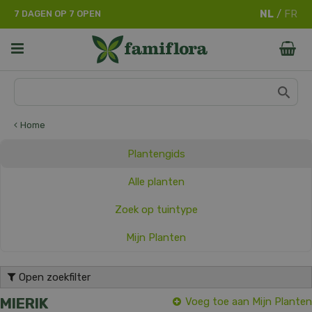
G
7 DAGEN OP 7 OPEN
a
n
a
a
r
c
o
n
Home
t
e
Plantengids
n
t
Alle planten
Zoek op tuintype
Mijn Planten
Open zoekfilter
MIERIK
Voeg toe aan Mijn Planten