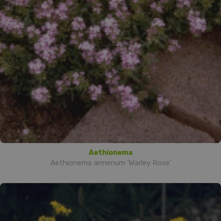
Aethionema
Aethionema armenum 'Warley Rose'