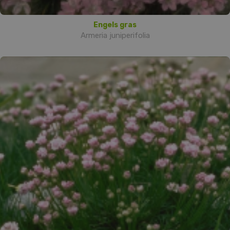
Engels gras
Armeria juniperifolia