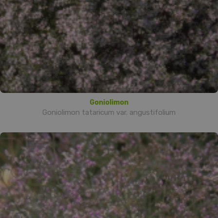
Goniolimon
Goniolimon tataricum var. angustifolium