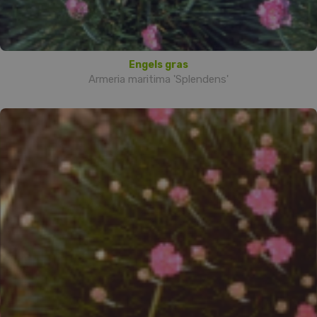
Engels gras
Armeria maritima 'Splendens'