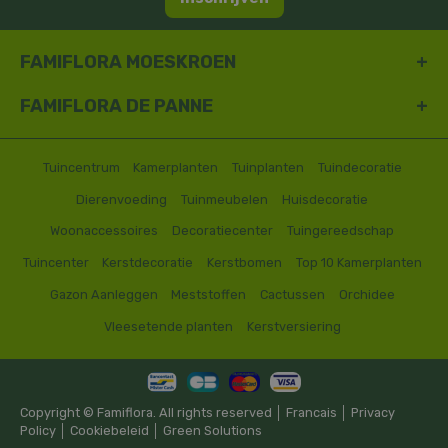
FAMIFLORA MOESKROEN
FAMIFLORA DE PANNE
Tuincentrum
Kamerplanten
Tuinplanten
Tuindecoratie
Dierenvoeding
Tuinmeubelen
Huisdecoratie
Woonaccessoires
Decoratiecenter
Tuingereedschap
Tuincenter
Kerstdecoratie
Kerstbomen
Top 10 Kamerplanten
Gazon Aanleggen
Meststoffen
Cactussen
Orchidee
Vleesetende planten
Kerstversiering
Copyright © Famiflora. All rights reserved │
Francais
│
Privacy
Policy
│
Cookiebeleid
│
Green Solutions