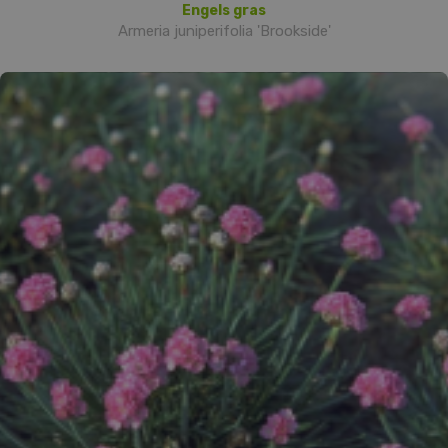
Engels gras
Armeria juniperifolia 'Brookside'