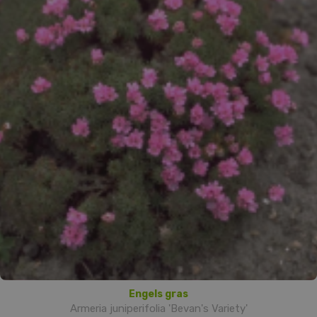
Engels gras
Armeria juniperifolia 'Bevan's Variety'