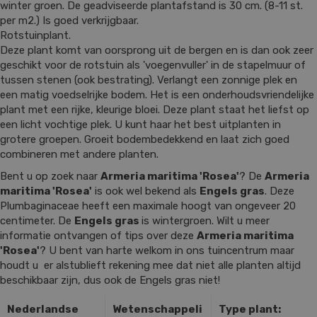
winter groen. De geadviseerde plantafstand is 30 cm. (8-11 st.
per m2.) Is goed verkrijgbaar.
Rotstuinplant.
Deze plant komt van oorsprong uit de bergen en is dan ook zeer
geschikt voor de rotstuin als 'voegenvuller' in de stapelmuur of
tussen stenen (ook bestrating). Verlangt een zonnige plek en
een matig voedselrijke bodem. Het is een onderhoudsvriendelijke
plant met een rijke, kleurige bloei. Deze plant staat het liefst op
een licht vochtige plek. U kunt haar het best uitplanten in
grotere groepen. Groeit bodembedekkend en laat zich goed
combineren met andere planten.
Bent u op zoek naar
Armeria maritima 'Rosea'
? De
Armeria
maritima 'Rosea'
is ook wel bekend als
Engels gras
. Deze
Plumbaginaceae heeft een maximale hoogt van ongeveer 20
centimeter. De
Engels gras
is wintergroen. Wilt u meer
informatie ontvangen of tips over deze
Armeria maritima
'Rosea'
? U bent van harte welkom in ons tuincentrum maar
houdt u er alstublieft rekening mee dat niet alle planten altijd
beschikbaar zijn, dus ook de Engels gras niet!
Nederlandse
Wetenschappeli
Type plant: