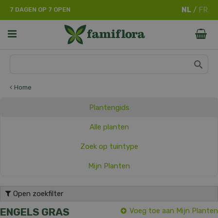
G
7 DAGEN OP 7 OPEN
a
n
a
a
r
c
o
n
Home
t
e
Plantengids
n
t
Alle planten
Zoek op tuintype
Mijn Planten
Open zoekfilter
ENGELS GRAS
Voeg toe aan Mijn Planten