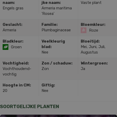
naam:
jke naam:
Vaste plant
Engels gras
Armeria maritima
'Rosea'
Geslacht:
Familie:
Bloemkleur:
Armeria
Plumbaginaceae
Roze
Bladkleur:
Veelkleurig
Bloeitijd:
blad:
Mei, Juni, Juli,
Groen
Nee
Augustus
Vochtigheid:
Zon / schaduw:
Wintergroen:
Vochthoudend-
Zon
Ja
vochtig
Hoogte in CM:
Giftig:
20
Nee
SOORTGELIJKE PLANTEN