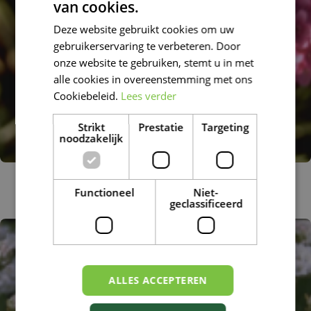
van cookies.
DUTCH
Deze website gebruikt cookies om uw
FRENCH
gebruikerservaring te verbeteren. Door
DUTCH
onze website te gebruiken, stemt u in met
alle cookies in overeenstemming met ons
Cookiebeleid.
Lees verder
Strikt
Prestatie
Targeting
noodzakelijk
Engels gras
Armeria maritima 'D?sseldorfer Stolz'
Functioneel
Niet-
geclassificeerd
ALLES ACCEPTEREN