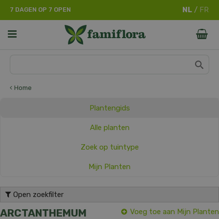
G
7 DAGEN OP 7 OPEN
a
n
a
a
r
c
o
n
Home
t
e
Plantengids
n
t
Alle planten
Zoek op tuintype
Mijn Planten
Open zoekfilter
ARCTANTHEMUM
Voeg toe aan Mijn Planten