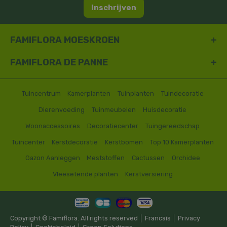
Inschrijven
FAMIFLORA MOESKROEN
FAMIFLORA DE PANNE
Tuincentrum
Kamerplanten
Tuinplanten
Tuindecoratie
Dierenvoeding
Tuinmeubelen
Huisdecoratie
Woonaccessoires
Decoratiecenter
Tuingereedschap
Tuincenter
Kerstdecoratie
Kerstbomen
Top 10 Kamerplanten
Gazon Aanleggen
Meststoffen
Cactussen
Orchidee
Vleesetende planten
Kerstversiering
Copyright © Famiflora. All rights reserved │
Francais
│
Privacy