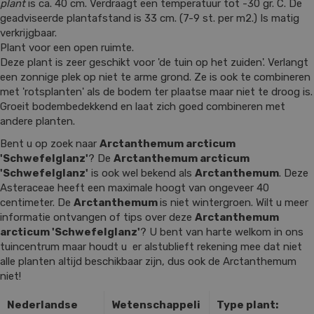
plant
is ca. 40 cm. Verdraagt een temperatuur tot -30 gr. C. De
geadviseerde plantafstand is 33 cm. (7-9 st. per m2.) Is matig
verkrijgbaar.
Plant voor een open ruimte.
Deze plant is zeer geschikt voor 'de tuin op het zuiden'. Verlangt
een zonnige plek op niet te arme grond. Ze is ook te combineren
met 'rotsplanten' als de bodem ter plaatse maar niet te droog is.
Groeit bodembedekkend en laat zich goed combineren met
andere planten.
Bent u op zoek naar
Arctanthemum arcticum
'Schwefelglanz'
? De
Arctanthemum arcticum
'Schwefelglanz'
is ook wel bekend als
Arctanthemum
. Deze
Asteraceae heeft een maximale hoogt van ongeveer 40
centimeter. De
Arctanthemum
is niet wintergroen. Wilt u meer
informatie ontvangen of tips over deze
Arctanthemum
arcticum 'Schwefelglanz'
? U bent van harte welkom in ons
tuincentrum maar houdt u er alstublieft rekening mee dat niet
alle planten altijd beschikbaar zijn, dus ook de Arctanthemum
niet!
Nederlandse
Wetenschappeli
Type plant: