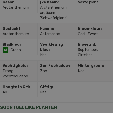
naam:
jke naam:
Vaste plant
Arctanthemum
Arctanthemum
arcticum
'Schwefelglanz'
Geslacht:
Familie:
Bloemkleur:
Arctanthemum
Asteraceae
Geel, Zwart
Bladkleur:
Veelkleurig
Bloeitijd:
blad:
September,
Groen
Nee
Oktober
Vochtigheid:
Zon / schaduw:
Wintergroen:
Droog-
Zon
Nee
vochthoudend
Hoogte in CM:
Giftig:
40
Nee
SOORTGELIJKE PLANTEN