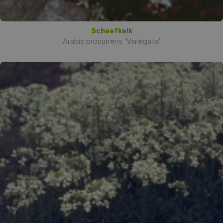
Scheefkelk
Arabis procurrens 'Variegata'