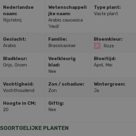
Nederlandse
Wetenschappeli
Type plant:
naam:
jke naam:
Vaste plant
Rijstebrij
Arabis caucasica
'Hedi'
Geslacht:
Familie:
Bloemkleur:
Arabis
Brassicaceae
Roze
Bladkleur:
Veelkleurig
Bloeitijd:
Grijs, Groen
blad:
April, Mei
Nee
Vochtigheid:
Zon / schaduw:
Wintergroen:
Vochthoudend
Zon
Ja
Hoogte in CM:
Giftig:
20
Nee
SOORTGELIJKE PLANTEN