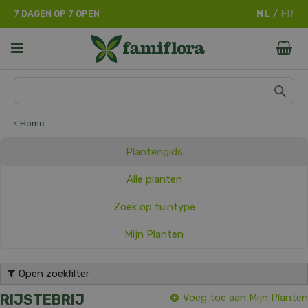
G
7 DAGEN OP 7 OPEN
a
n
a
a
r
c
o
n
Home
t
e
Plantengids
n
t
Alle planten
Zoek op tuintype
Mijn Planten
Open zoekfilter
RIJSTEBRIJ
Voeg toe aan Mijn Planten