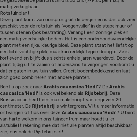
De geadviseerde plantafstand is 33 cm. (7-9 st. per m2.) Is
matig verkrijgbaar.
Rotstuinplant.
Deze plant komt van oorsprong uit de bergen en is dan ook zeer
geschikt voor de rotstuin als 'voegenvuller' in de stapelmuur of
tussen stenen (ook bestrating). Verlangt een zonnige plek en
een matig voedselrijke bodem. Het is een onderhoudsvriendelijke
plant met een rijke, kleurige bloei. Deze plant staat het liefst op
een licht vochtige plek, maar kan redelijk tegen droogte. Ze is
kortlevend en blijft dus slechts enkele jaren waardevol. Door de
plant tijdig uit te zaaien of anderszins te verjongen voorkomt u
dat er gaten in uw tuin vallen. Groeit bodembedekkend en laat
zich goed combineren met andere planten.
Bent u op zoek naar
Arabis caucasica 'Hedi'
? De
Arabis
caucasica 'Hedi'
is ook wel bekend als
Rijstebrij
. Deze
Brassicaceae heeft een maximale hoogt van ongeveer 20
centimeter. De
Rijstebrij
is wintergroen. Wilt u meer informatie
ontvangen of tips over deze
Arabis caucasica 'Hedi'
? U bent
van harte welkom in ons tuincentrum maar houdt u er
alstublieft rekening mee dat niet alle planten altijd beschikbaar
zijn, dus ook de Rijstebrij niet!