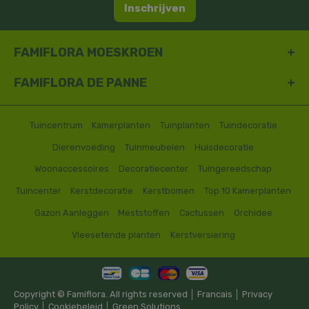
Inschrijven
FAMIFLORA MOESKROEN
FAMIFLORA DE PANNE
Tuincentrum
Kamerplanten
Tuinplanten
Tuindecoratie
Dierenvoeding
Tuinmeubelen
Huisdecoratie
Woonaccessoires
Decoratiecenter
Tuingereedschap
Tuincenter
Kerstdecoratie
Kerstbomen
Top 10 Kamerplanten
Gazon Aanleggen
Meststoffen
Cactussen
Orchidee
Vleesetende planten
Kerstversiering
Copyright © Famiflora. All rights reserved │
Francais
│
Privacy
Policy
│
Cookiebeleid
│
Green Solutions