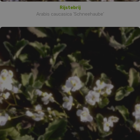
Rijstebrij
Arabis caucasica 'Schneehaube'