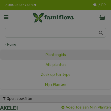
G
7 DAGEN OP 7 OPEN
a
n
a
a
r
c
o
n
Home
t
e
Plantengids
n
t
Alle planten
Zoek op tuintype
Mijn Planten
Open zoekfilter
AKELEI
Voeg toe aan Mijn Planten