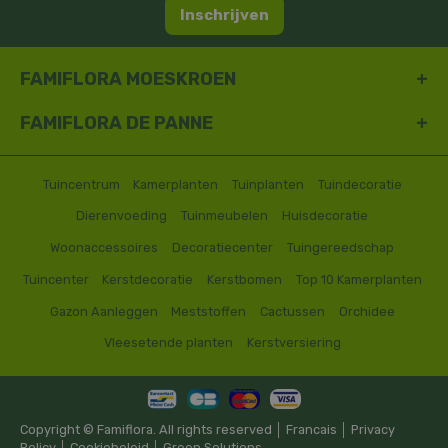
Inschrijven
FAMIFLORA MOESKROEN
FAMIFLORA DE PANNE
Tuincentrum
Kamerplanten
Tuinplanten
Tuindecoratie
Dierenvoeding
Tuinmeubelen
Huisdecoratie
Woonaccessoires
Decoratiecenter
Tuingereedschap
Tuincenter
Kerstdecoratie
Kerstbomen
Top 10 Kamerplanten
Gazon Aanleggen
Meststoffen
Cactussen
Orchidee
Vleesetende planten
Kerstversiering
Copyright © Famiflora. All rights reserved │
Francais
│
Privacy
Policy
│
Cookiebeleid
│
Green Solutions