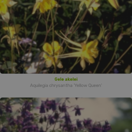
Gele akelei
Aquilegia chrysantha 'Yellow Queen'