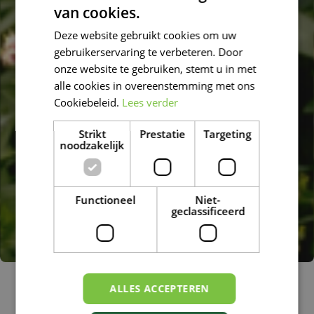
van cookies.
DUTCH
Deze website gebruikt cookies om uw
FRENCH
gebruikerservaring te verbeteren. Door
DUTCH
onze website te gebruiken, stemt u in met
alle cookies in overeenstemming met ons
Cookiebeleid.
Lees verder
Strikt
Prestatie
Targeting
noodzakelijk
Functioneel
Niet-
geclassificeerd
Akelei
ALLES ACCEPTEREN
Aquilegia 'Nora Barlow'