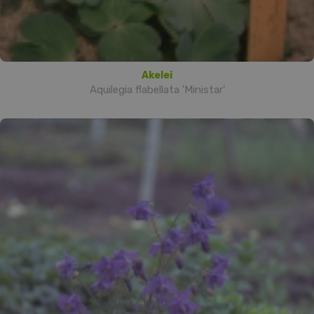
Akelei
Aquilegia flabellata 'Ministar'