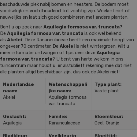
beschaduwde plek nabij bomen en heesters. De bodem moet
voedselrijk en vochthoudend tot vochtig zijn. Woekert niet of
nauwelijks en laat zich goed combineren met andere planten.
Bent u op zoek naar
Aquilegia formosa var. truncata
?
De
Aquilegia formosa var. truncata
is ook wel bekend
als
Akelei
. Deze Ranunculaceae heeft een maximale hoogt van
ongeveer 70 centimeter. De
Akelei
is niet wintergroen. Wilt u
meer informatie ontvangen of tips over deze
Aquilegia
formosa var. truncata
? U bent van harte welkom in ons
tuincentrum maar houdt u er alstublieft rekening mee dat niet
alle planten altijd beschikbaar zijn, dus ook de Akelei niet!
Nederlandse
Wetenschappeli
Type plant:
naam:
jke naam:
Vaste plant
Akelei
Aquilegia formosa
var. truncata
Geslacht:
Familie:
Bloemkleur:
Aquilegia
Ranunculaceae
Geel, Oranje
Bladkleur:
Veelkleurig
Bloeitijd: