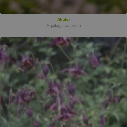
Akelei
Aquilegia caerulea