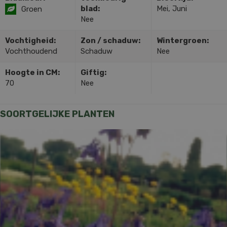
blad:
Mei, Juni
Groen
Nee
Vochtigheid:
Zon / schaduw:
Wintergroen:
Vochthoudend
Schaduw
Nee
Hoogte in CM:
Giftig:
70
Nee
SOORTGELIJKE PLANTEN