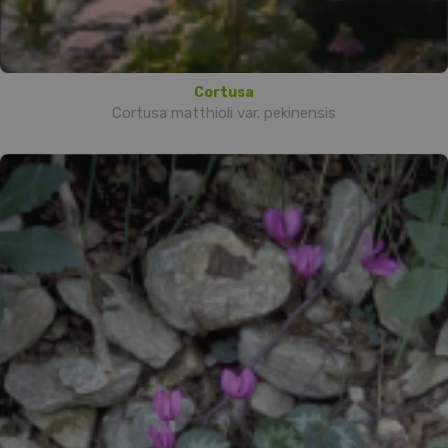
Cortusa
Cortusa matthioli var. pekinensis