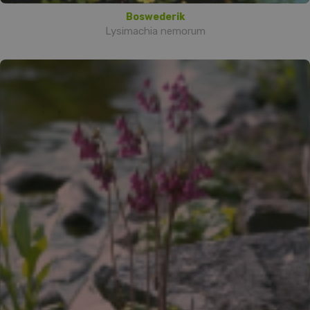
Boswederik
Lysimachia nemorum