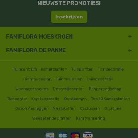
NIEUWSTE PROMOTIES!
Inschrijven
FAMIFLORA MOESKROEN
FAMIFLORA DE PANNE
Tuincentrum
Kamerplanten
Tuinplanten
Tuindecoratie
Dierenvoeding
Tuinmeubelen
Huisdecoratie
Woonaccessoires
Decoratiecenter
Tuingereedschap
Tuincenter
Kerstdecoratie
Kerstbomen
Top 10 Kamerplanten
Gazon Aanleggen
Meststoffen
Cactussen
Orchidee
Vleesetende planten
Kerstversiering