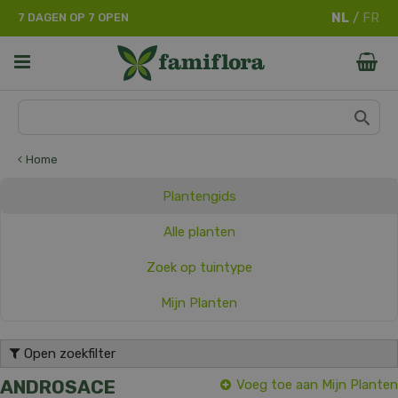
G
7 DAGEN OP 7 OPEN
a
n
a
a
r
c
o
n
Home
t
e
Plantengids
n
t
Alle planten
Zoek op tuintype
Mijn Planten
Open zoekfilter
ANDROSACE
Voeg toe aan Mijn Planten