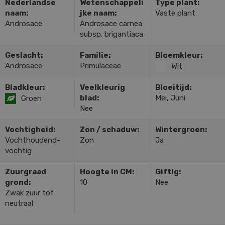
Nederlandse
Wetenschappeli
Type plant:
naam:
jke naam:
Vaste plant
Androsace
Androsace carnea
subsp. brigantiaca
Geslacht:
Familie:
Bloemkleur:
Androsace
Primulaceae
Wit
Bladkleur:
Veelkleurig
Bloeitijd:
blad:
Mei, Juni
Groen
Nee
Vochtigheid:
Zon / schaduw:
Wintergroen:
Vochthoudend-
Zon
Ja
vochtig
Zuurgraad
Hoogte in CM:
Giftig:
grond:
10
Nee
Zwak zuur tot
neutraal