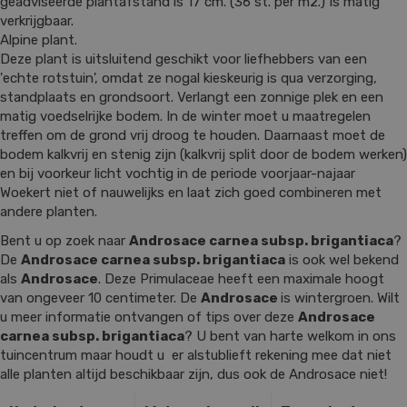
geadviseerde plantafstand is 17 cm. (36 st. per m2.) Is matig
verkrijgbaar.
Alpine plant.
Deze plant is uitsluitend geschikt voor liefhebbers van een
'echte rotstuin', omdat ze nogal kieskeurig is qua verzorging,
standplaats en grondsoort. Verlangt een zonnige plek en een
matig voedselrijke bodem. In de winter moet u maatregelen
treffen om de grond vrij droog te houden. Daarnaast moet de
bodem kalkvrij en stenig zijn (kalkvrij split door de bodem werken)
en bij voorkeur licht vochtig in de periode voorjaar-najaar
Woekert niet of nauwelijks en laat zich goed combineren met
andere planten.
Bent u op zoek naar
Androsace carnea subsp. brigantiaca
?
De
Androsace carnea subsp. brigantiaca
is ook wel bekend
als
Androsace
. Deze Primulaceae heeft een maximale hoogt
van ongeveer 10 centimeter. De
Androsace
is wintergroen. Wilt
u meer informatie ontvangen of tips over deze
Androsace
carnea subsp. brigantiaca
? U bent van harte welkom in ons
tuincentrum maar houdt u er alstublieft rekening mee dat niet
alle planten altijd beschikbaar zijn, dus ook de Androsace niet!