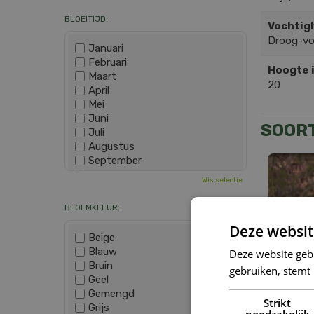
BLOEITIJD:
Vochtig
Droog-v
Januari
Februari
Hoogte 
Maart
20
April
Mei
Juni
SOOR
Juli
Augustus
September
Oktober
Wis selectie
November
December
BLOEMKLEUR:
Deze websit
Beige
Blauw
Deze website geb
Bruin
gebruiken, stemt
Geel
Gemengd
Strikt
Grijs
Ame
noodzakelijk