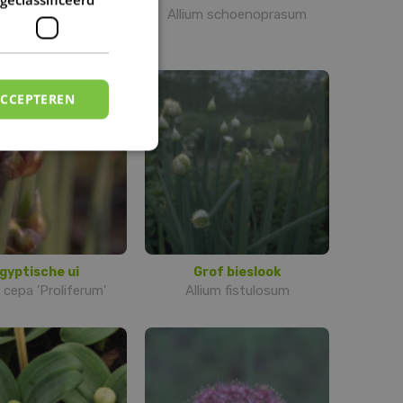
m schoenoprasum
Allium schoenoprasum
'Forescate'
ACCEPTEREN
gyptische ui
Grof bieslook
 cepa 'Proliferum'
Allium fistulosum