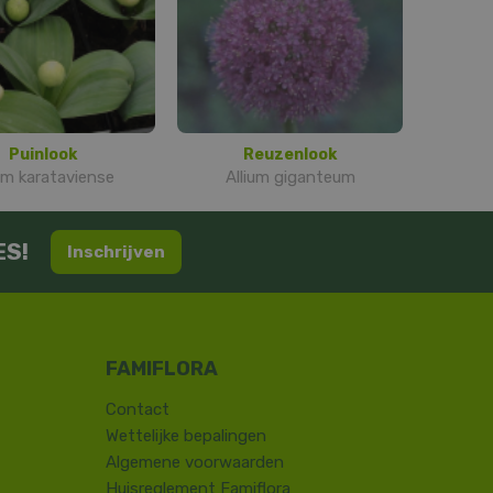
Puinlook
Reuzenlook
ium karataviense
Allium giganteum
ES!
Inschrijven
Contact
​Wettelijke bepalingen
Algemene voorwaarden
Huisreglement Famiflora