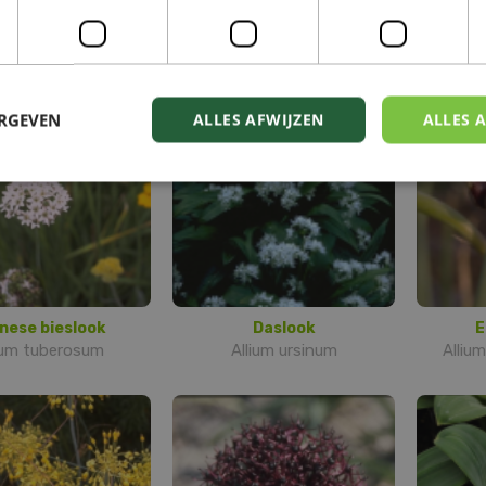
lium cernuum
Allium carinatum subsp.
Alliu
pulchellum
ERGEVEN
ALLES AFWIJZEN
ALLES 
nese bieslook
Daslook
E
ium tuberosum
Allium ursinum
Allium