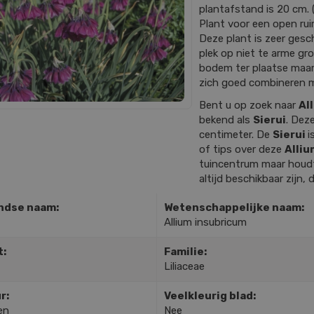
plantafstand is 20 cm. (
Plant voor een open rui
Deze plant is zeer gesch
plek op niet te arme gr
bodem ter plaatse maar 
zich goed combineren m
Bent u op zoek naar
Al
bekend als
Sierui
. Dez
centimeter. De
Sierui
i
of tips over deze
Alliu
tuincentrum maar houdt 
altijd beschikbaar zijn, 
ndse naam:
Wetenschappelijke naam:
Allium insubricum
t:
Familie:
Liliaceae
r:
Veelkleurig blad:
en
Nee