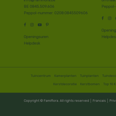
info@famiflora.be
onthaal
BE 0845.509.606
Peppol
Peppol-nummer: 0208:0845509606
Opening
Openingsuren
Helpdes
Helpdesk
Tuincentrum
Kamerplanten
Tuinplanten
Tuindeco
Kerstdecoratie
Kerstbomen
Top 10 
Copyright © Famiflora. All rights reserved │
Francais
│
Priv