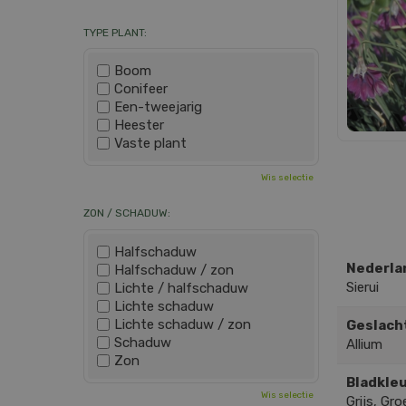
TYPE PLANT:
Boom
Conifeer
Een-tweejarig
Heester
Vaste plant
Wis selectie
ZON / SCHADUW:
Halfschaduw
Nederla
Halfschaduw / zon
Sierui
Lichte / halfschaduw
Lichte schaduw
Lichte schaduw / zon
Geslach
Schaduw
Allium
Zon
Bladkleu
Wis selectie
Grijs, Gro