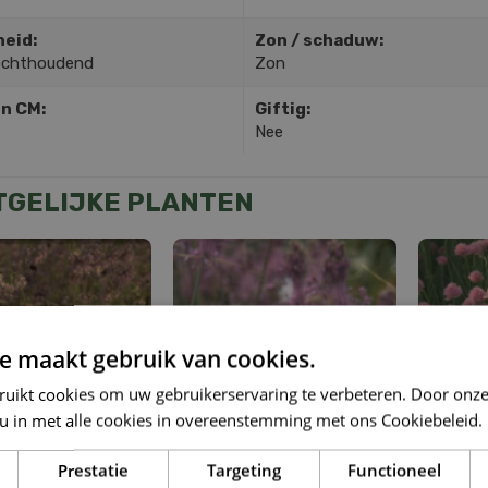
heid:
Zon / schaduw:
ochthoudend
Zon
in CM:
Giftig:
Nee
TGELIJKE PLANTEN
e maakt gebruik van cookies.
ruikt cookies om uw gebruikerservaring te verbeteren. Door onze
 u in met alle cookies in overeenstemming met ons Cookiebeleid.
Prestatie
Targeting
Functioneel
rikaanse look
Berglook