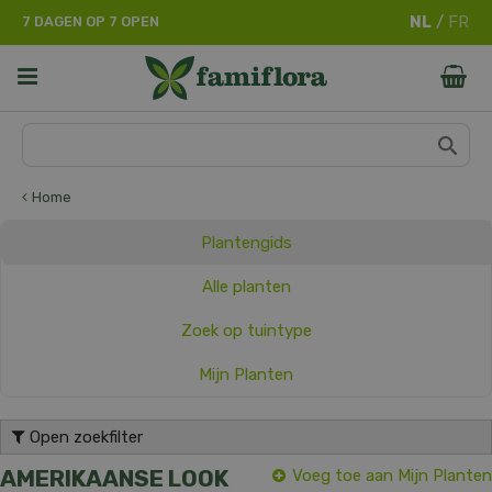
G
7 DAGEN OP 7 OPEN
a
n
a
a
r
c
o
n
Home
t
e
Plantengids
n
t
Alle planten
Zoek op tuintype
Mijn Planten
Open zoekfilter
AMERIKAANSE LOOK
Voeg toe aan Mijn Planten