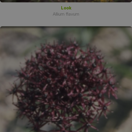
Look
Allium flavum