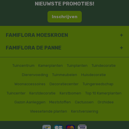
NIEUWSTE PROMOTIES!
Inschrijven
FAMIFLORA MOESKROEN
FAMIFLORA DE PANNE
Tuincentrum
Kamerplanten
Tuinplanten
Tuindecoratie
Dierenvoeding
Tuinmeubelen
Huisdecoratie
Woonaccessoires
Decoratiecenter
Tuingereedschap
Tuincenter
Kerstdecoratie
Kerstbomen
Top 10 Kamerplanten
Gazon Aanleggen
Meststoffen
Cactussen
Orchidee
Vleesetende planten
Kerstversiering