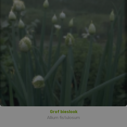
Grof bieslook
Allium fistulosum