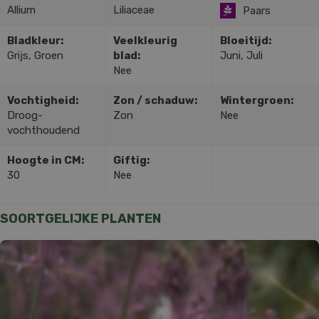
Allium
Liliaceae
Paars
Bladkleur:
Veelkleurig
Bloeitijd:
Grijs, Groen
blad:
Juni, Juli
Nee
Vochtigheid:
Zon / schaduw:
Wintergroen:
Droog-
Zon
Nee
vochthoudend
Hoogte in CM:
Giftig:
30
Nee
SOORTGELIJKE PLANTEN