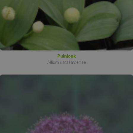
Puinlook
Allium karataviense