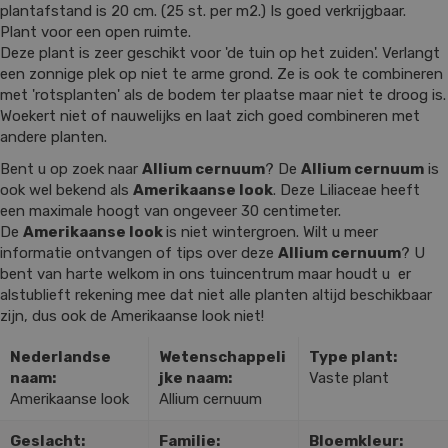
plantafstand is 20 cm. (25 st. per m2.) Is goed verkrijgbaar.
Plant voor een open ruimte.
Deze plant is zeer geschikt voor 'de tuin op het zuiden'. Verlangt
een zonnige plek op niet te arme grond. Ze is ook te combineren
met 'rotsplanten' als de bodem ter plaatse maar niet te droog is.
Woekert niet of nauwelijks en laat zich goed combineren met
andere planten.
Bent u op zoek naar
Allium cernuum
? De
Allium cernuum
is
ook wel bekend als
Amerikaanse look
. Deze Liliaceae heeft
een maximale hoogt van ongeveer 30 centimeter.
De
Amerikaanse look
is niet wintergroen. Wilt u meer
informatie ontvangen of tips over deze
Allium cernuum
? U
bent van harte welkom in ons tuincentrum maar houdt u er
alstublieft rekening mee dat niet alle planten altijd beschikbaar
zijn, dus ook de Amerikaanse look niet!
Nederlandse
Wetenschappeli
Type plant:
naam:
jke naam:
Vaste plant
Amerikaanse look
Allium cernuum
Geslacht:
Familie:
Bloemkleur: