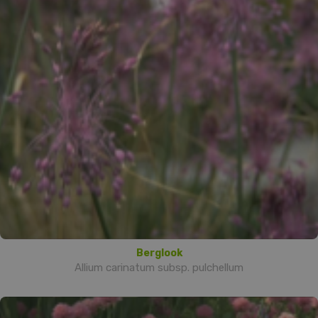
Berglook
Allium carinatum subsp. pulchellum