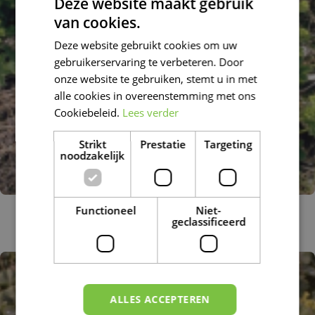
Deze website maakt gebruik
van cookies.
DUTCH
Deze website gebruikt cookies om uw
FRENCH
gebruikerservaring te verbeteren. Door
DUTCH
onze website te gebruiken, stemt u in met
alle cookies in overeenstemming met ons
Cookiebeleid.
Lees verder
Strikt
Prestatie
Targeting
noodzakelijk
Spitslobbige vrouwenmantel
Functioneel
Niet-
geclassificeerd
Alchemilla vulgaris
ALLES ACCEPTEREN