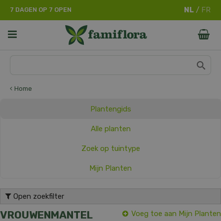
G
7 DAGEN OP 7 OPEN
a
n
a
a
r
c
o
n
Home
t
e
Plantengids
n
t
Alle planten
Zoek op tuintype
Mijn Planten
Open zoekfilter
VROUWENMANTEL
Voeg toe aan Mijn Planten