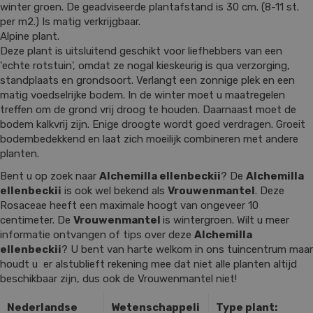
winter groen. De geadviseerde plantafstand is 30 cm. (8-11 st.
per m2.) Is matig verkrijgbaar.
Alpine plant.
Deze plant is uitsluitend geschikt voor liefhebbers van een
'echte rotstuin', omdat ze nogal kieskeurig is qua verzorging,
standplaats en grondsoort. Verlangt een zonnige plek en een
matig voedselrijke bodem. In de winter moet u maatregelen
treffen om de grond vrij droog te houden. Daarnaast moet de
bodem kalkvrij zijn. Enige droogte wordt goed verdragen. Groeit
bodembedekkend en laat zich moeilijk combineren met andere
planten.
Bent u op zoek naar
Alchemilla ellenbeckii
? De
Alchemilla
ellenbeckii
is ook wel bekend als
Vrouwenmantel
. Deze
Rosaceae heeft een maximale hoogt van ongeveer 10
centimeter. De
Vrouwenmantel
is wintergroen. Wilt u meer
informatie ontvangen of tips over deze
Alchemilla
ellenbeckii
? U bent van harte welkom in ons tuincentrum maar
houdt u er alstublieft rekening mee dat niet alle planten altijd
beschikbaar zijn, dus ook de Vrouwenmantel niet!
Nederlandse
Wetenschappeli
Type plant: