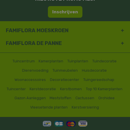
Inschrijven
FAMIFLORA MOESKROEN
FAMIFLORA DE PANNE
Tuincentrum
Kamerplanten
Tuinplanten
Tuindecoratie
Dierenvoeding
Tuinmeubelen
Huisdecoratie
Woonaccessoires
Decoratiecenter
Tuingereedschap
Tuincenter
Kerstdecoratie
Kerstbomen
Top 10 Kamerplanten
Gazon Aanleggen
Meststoffen
Cactussen
Orchidee
Vleesetende planten
Kerstversiering