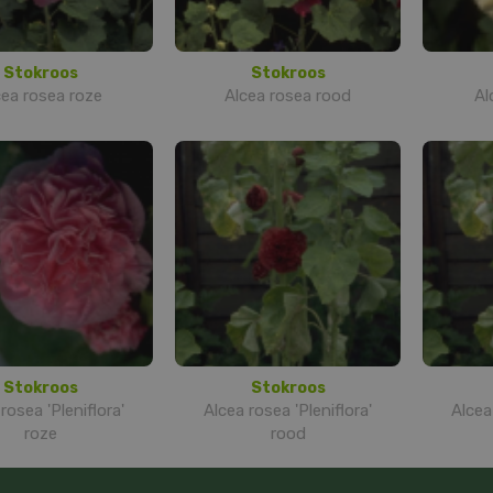
Stokroos
Stokroos
cea rosea roze
Alcea rosea rood
Al
Stokroos
Stokroos
rosea 'Pleniflora'
Alcea rosea 'Pleniflora'
Alcea
roze
rood