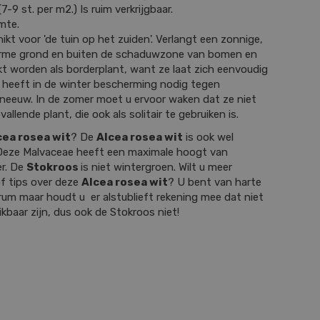
-9 st. per m2.) Is ruim verkrijgbaar.
mte.
ikt voor 'de tuin op het zuiden'. Verlangt een zonnige,
 arme grond en buiten de schaduwzone van bomen en
kt worden als borderplant, want ze laat zich eenvoudig
 heeft in de winter bescherming nodig tegen
sneeuw. In de zomer moet u ervoor waken dat ze niet
allende plant, die ook als solitair te gebruiken is.
cea rosea wit
? De
Alcea rosea wit
is ook wel
 Deze Malvaceae heeft een maximale hoogt van
r. De
Stokroos
is niet wintergroen. Wilt u meer
f tips over deze
Alcea rosea wit
? U bent van harte
um maar houdt u er alstublieft rekening mee dat niet
hikbaar zijn, dus ook de Stokroos niet!