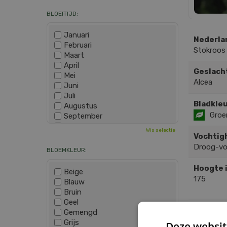
BLOEITIJD:
Januari
Nederla
Februari
Stokroos
Maart
April
Geslach
Mei
Alcea
Juni
Juli
Bladkleu
Augustus
Groe
September
Oktober
Wis selectie
November
Vochtig
December
Droog-v
BLOEMKLEUR:
Hoogte 
Beige
175
Blauw
Bruin
Geel
SOOR
Gemengd
Grijs
Deze websit