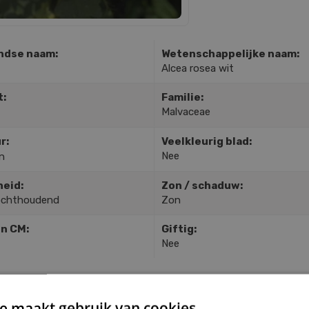
ndse naam:
Wetenschappelijke naam:
Alcea rosea wit
t:
Familie:
Malvaceae
r:
Veelkleurig blad:
Nee
n
heid:
Zon / schaduw:
ochthoudend
Zon
in CM:
Giftig:
Nee
TGELIJKE PLANTEN
e maakt gebruik van cookies.