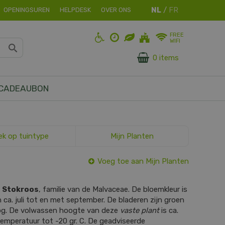
OPENINGSUREN
HELPDESK
OVER ONS
FREE
WIFI
0 items
CADEAUBON
ek op tuintype
Mijn Planten
Voeg toe aan Mijn Planten
s
Stokroos
, familie van de Malvaceae. De bloemkleur is
an ca. juli tot en met september. De bladeren zijn groen
og. De volwassen hoogte van deze
vaste plant
is ca.
emperatuur tot -20 gr. C. De geadviseerde