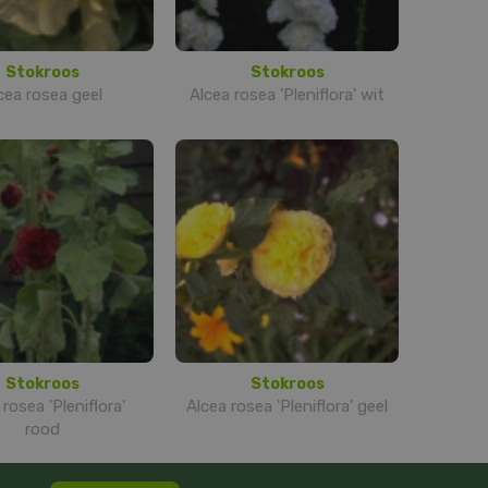
Stokroos
Stokroos
cea rosea geel
Alcea rosea 'Pleniflora' wit
Stokroos
Stokroos
 rosea 'Pleniflora'
Alcea rosea 'Pleniflora' geel
rood