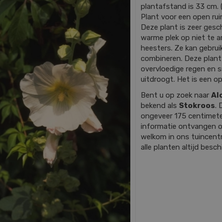
plantafstand is 33 cm. (7
Plant voor een open rui
Deze plant is zeer gesch
warme plek op niet te
heesters. Ze kan gebrui
combineren. Deze plant
overvloedige regen en 
uitdroogt. Het is een opv
Bent u op zoek naar
Al
bekend als
Stokroos
.
ongeveer 175 centimete
informatie ontvangen o
welkom in ons tuincentr
alle planten altijd besc