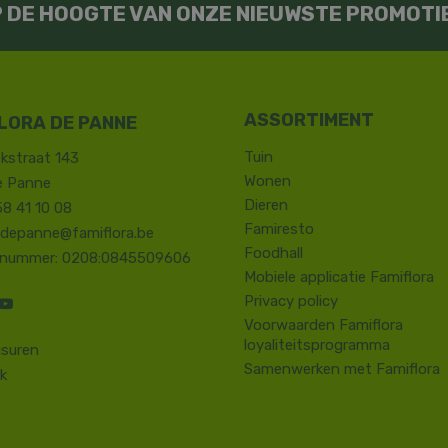
OP DE HOOGTE VAN ONZE NIEUWSTE PROMOTI
LORA DE PANNE
Tuin
kstraat 143
Wonen
e Panne
Dieren
58 41 10 08
Famiresto
.depanne@famiflora.be
Foodhall
-nummer: 0208:0845509606
Mobiele applicatie Famiflora
Privacy policy
Voorwaarden Famiflora
loyaliteitsprogramma
suren
Samenwerken met Famiflora
k