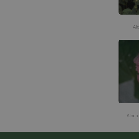
Al
Alcea 