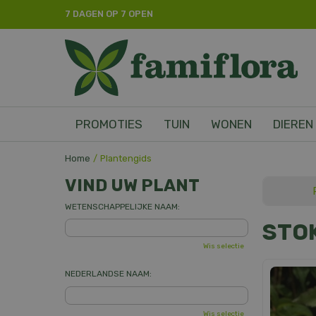
Ga
7 DAGEN OP 7 OPEN
naar
content
PROMOTIES
TUIN
WONEN
DIEREN
Home
Plantengids
VIND UW PLANT
WETENSCHAPPELIJKE NAAM:
STO
Wis selectie
NEDERLANDSE NAAM:
Wis selectie