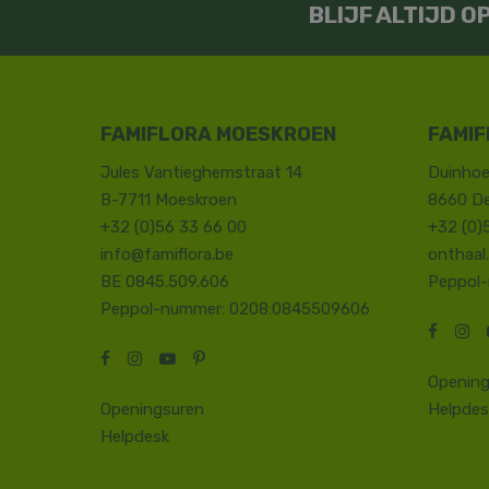
BLIJF ALTIJD 
FAMIFLORA MOESKROEN
FAMIF
Jules Vantieghemstraat 14
Duinhoe
B-7711 Moeskroen
8660 D
+32 (0)56 33 66 00
+32 (0)
info@famiflora.be
onthaal
BE 0845.509.606
Peppol
Peppol-nummer: 0208:0845509606
Opening
Openingsuren
Helpdes
Helpdesk