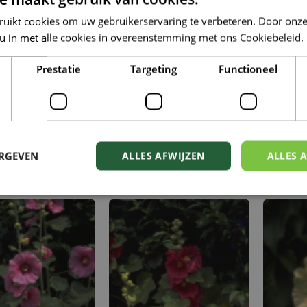
ruikt cookies om uw gebruikerservaring te verbeteren. Door onze
 u in met alle cookies in overeenstemming met ons Cookiebeleid.
Prestatie
Targeting
Functioneel
ERGEVEN
ALLES AFWIJZEN
ALLES 
Stokroos
Stokroos
cifolia 'Donkerrood'
Alcea rosea
Alce