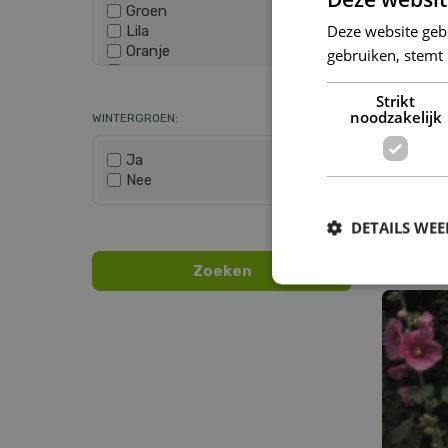
Groen
Deze website geb
Lila
Oranje
gebruiken, stemt
Paars
Wis selectie
Rood
Strikt
Roze
noodzakelijk
WINTERGROEN:
Wit
Zwart
Ja
Nee
Wis selectie
DETAILS WE
Alcea fi