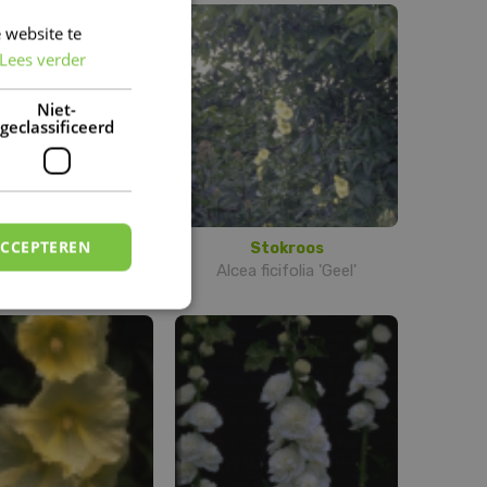
 website te
DUTCH
Lees verder
FRENCH
DUTCH
Niet-
geclassificeerd
ACCEPTEREN
Stokroos
Stokroos
a ficifolia 'Rood'
Alcea ficifolia 'Geel'