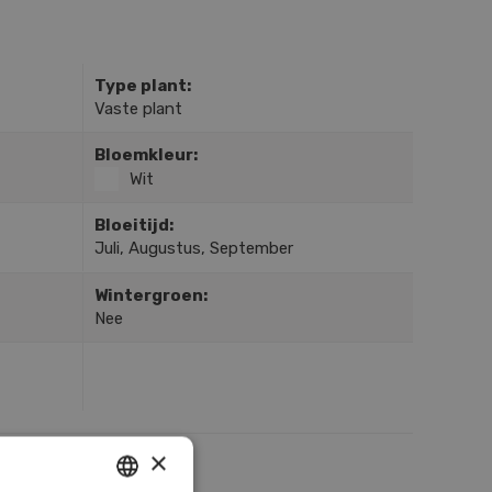
Type plant:
Vaste plant
Bloemkleur:
Wit
Bloeitijd:
Juli, Augustus, September
Wintergroen:
Nee
×