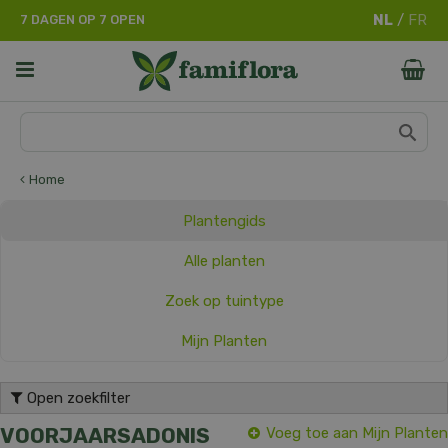
G
7 DAGEN OP 7 OPEN
a
n
a
a
r
c
o
n
Home
t
e
Plantengids
n
t
Alle planten
Zoek op tuintype
Mijn Planten
Open zoekfilter
VOORJAARSADONIS
Voeg toe aan Mijn Planten