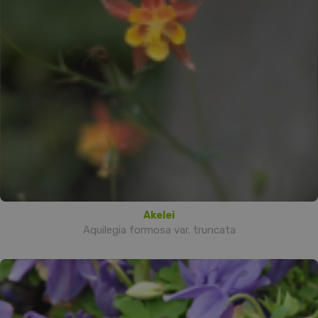
Akelei
Aquilegia formosa var. truncata