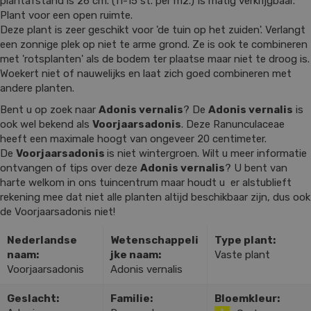
plantafstand is 26 cm. (11-15 st. per m2.) Is matig verkrijgbaar.
Plant voor een open ruimte.
Deze plant is zeer geschikt voor 'de tuin op het zuiden'. Verlangt
een zonnige plek op niet te arme grond. Ze is ook te combineren
met 'rotsplanten' als de bodem ter plaatse maar niet te droog is.
Woekert niet of nauwelijks en laat zich goed combineren met
andere planten.
Bent u op zoek naar
Adonis vernalis
? De
Adonis vernalis
is
ook wel bekend als
Voorjaarsadonis
. Deze Ranunculaceae
heeft een maximale hoogt van ongeveer 20 centimeter.
De
Voorjaarsadonis
is niet wintergroen. Wilt u meer informatie
ontvangen of tips over deze
Adonis vernalis
? U bent van
harte welkom in ons tuincentrum maar houdt u er alstublieft
rekening mee dat niet alle planten altijd beschikbaar zijn, dus ook
de Voorjaarsadonis niet!
Nederlandse
Wetenschappeli
Type plant:
naam:
jke naam:
Vaste plant
Voorjaarsadonis
Adonis vernalis
Geslacht:
Familie:
Bloemkleur: