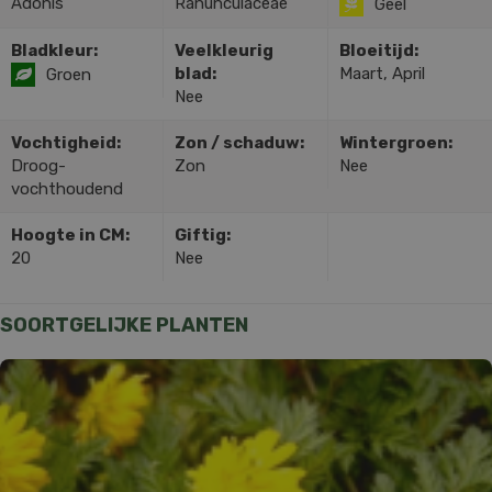
Adonis
Ranunculaceae
Geel
Bladkleur:
Veelkleurig
Bloeitijd:
blad:
Maart, April
Groen
Nee
Vochtigheid:
Zon / schaduw:
Wintergroen:
Droog-
Zon
Nee
vochthoudend
Hoogte in CM:
Giftig:
20
Nee
SOORTGELIJKE PLANTEN