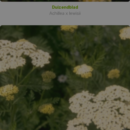
Duizendblad
Achillea x lewisii