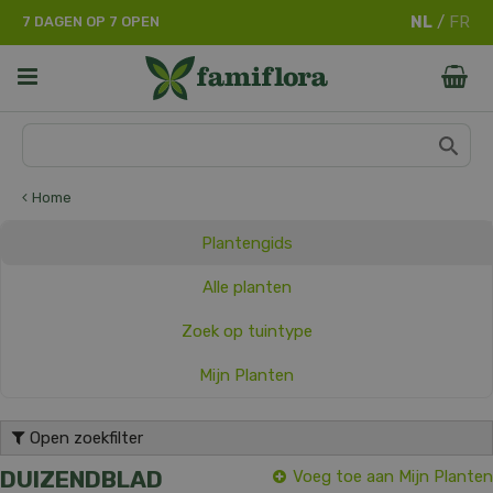
G
7 DAGEN OP 7 OPEN
a
n
a
a
r
c
o
n
Home
t
e
Plantengids
n
t
Alle planten
Zoek op tuintype
Mijn Planten
Open zoekfilter
DUIZENDBLAD
Voeg toe aan Mijn Planten