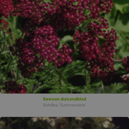
Gewoon duizendblad
Achillea 'Summerwine'