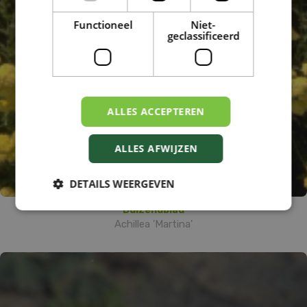
Functioneel
Niet-
geclassificeerd
ALLES ACCEPTEREN
ALLES AFWIJZEN
DETAILS WEERGEVEN
Duizendblad
Achillea 'Martina'