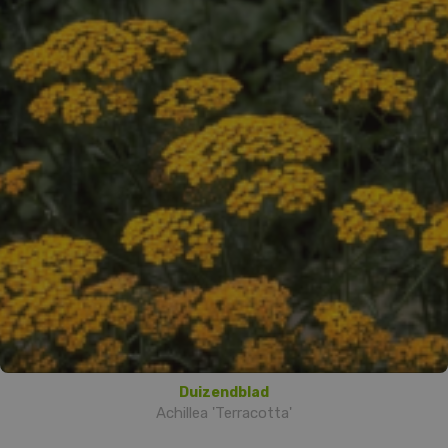
Duizendblad
Achillea 'Terracotta'