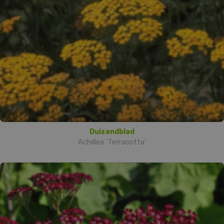
Duizendblad
Achillea 'Terracotta'