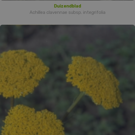
Duizendblad
Achillea clavennae subsp. integrifolia