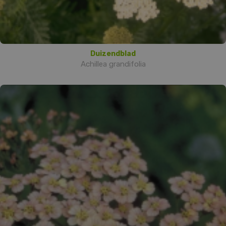
Duizendblad
Achillea grandifolia