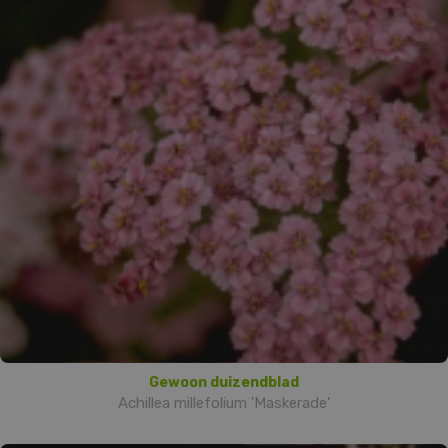
Gewoon duizendblad
Achillea millefolium 'Maskerade'