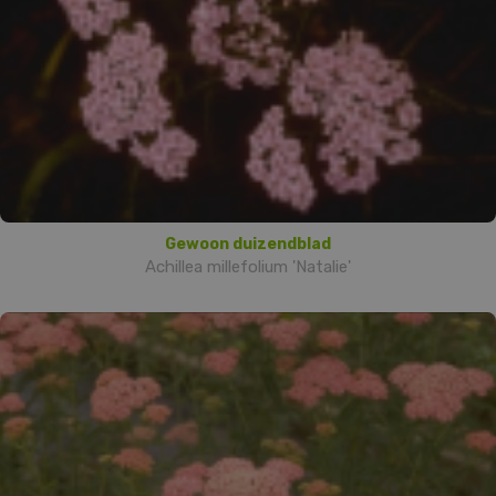
Gewoon duizendblad
Achillea millefolium 'Natalie'