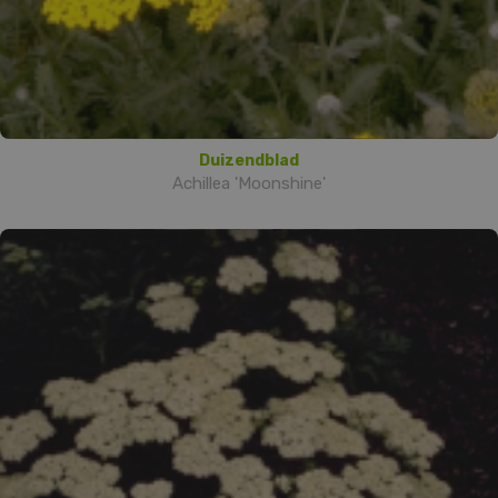
Duizendblad
Achillea 'Moonshine'