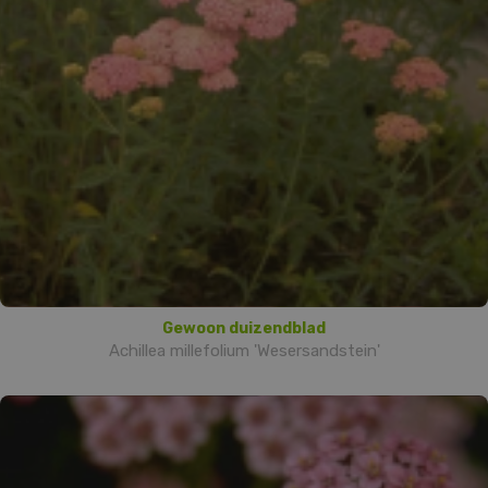
Gewoon duizendblad
Achillea millefolium 'Wesersandstein'