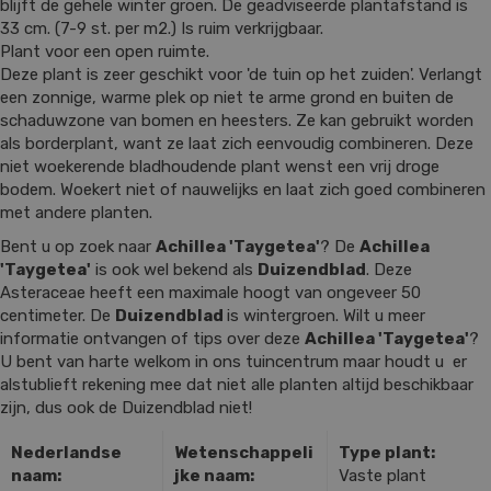
blijft de gehele winter groen. De geadviseerde plantafstand is
33 cm. (7-9 st. per m2.) Is ruim verkrijgbaar.
Plant voor een open ruimte.
Deze plant is zeer geschikt voor 'de tuin op het zuiden'. Verlangt
een zonnige, warme plek op niet te arme grond en buiten de
schaduwzone van bomen en heesters. Ze kan gebruikt worden
als borderplant, want ze laat zich eenvoudig combineren. Deze
niet woekerende bladhoudende plant wenst een vrij droge
bodem. Woekert niet of nauwelijks en laat zich goed combineren
met andere planten.
Bent u op zoek naar
Achillea 'Taygetea'
? De
Achillea
'Taygetea'
is ook wel bekend als
Duizendblad
. Deze
Asteraceae heeft een maximale hoogt van ongeveer 50
centimeter. De
Duizendblad
is wintergroen. Wilt u meer
informatie ontvangen of tips over deze
Achillea 'Taygetea'
?
U bent van harte welkom in ons tuincentrum maar houdt u er
alstublieft rekening mee dat niet alle planten altijd beschikbaar
zijn, dus ook de Duizendblad niet!
Nederlandse
Wetenschappeli
Type plant:
naam:
jke naam:
Vaste plant