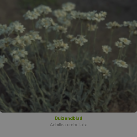
Duizendblad
Achillea umbellata