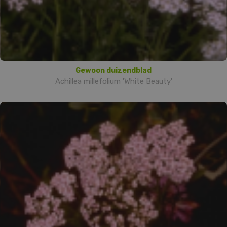
Gewoon duizendblad
Achillea millefolium 'White Beauty'