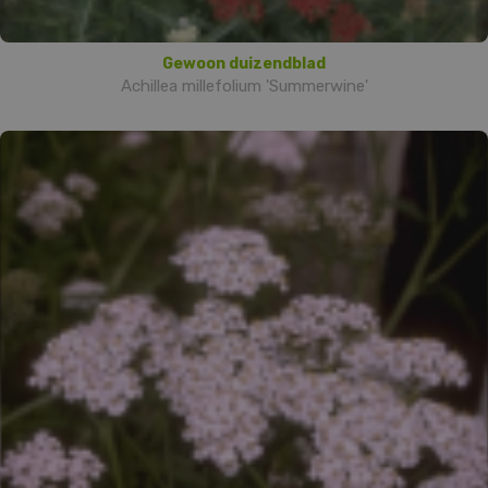
Gewoon duizendblad
Achillea millefolium 'Summerwine'