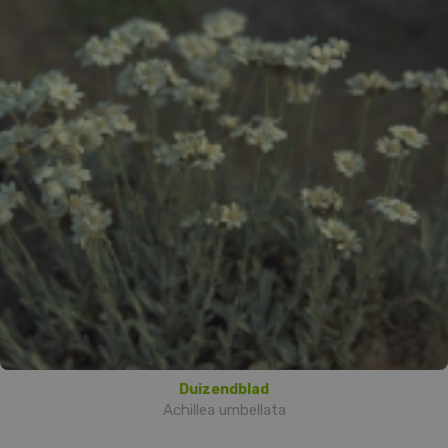
Duizendblad
Achillea umbellata