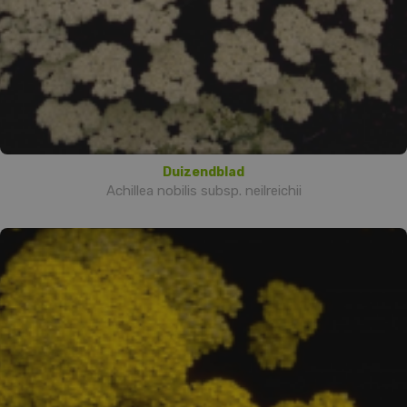
Duizendblad
Achillea nobilis subsp. neilreichii