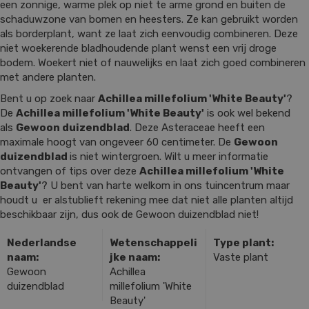
een zonnige, warme plek op niet te arme grond en buiten de
schaduwzone van bomen en heesters. Ze kan gebruikt worden
als borderplant, want ze laat zich eenvoudig combineren. Deze
niet woekerende bladhoudende plant wenst een vrij droge
bodem. Woekert niet of nauwelijks en laat zich goed combineren
met andere planten.
Bent u op zoek naar
Achillea millefolium 'White Beauty'
?
De
Achillea millefolium 'White Beauty'
is ook wel bekend
als
Gewoon duizendblad
. Deze Asteraceae heeft een
maximale hoogt van ongeveer 60 centimeter. De
Gewoon
duizendblad
is niet wintergroen. Wilt u meer informatie
ontvangen of tips over deze
Achillea millefolium 'White
Beauty'
? U bent van harte welkom in ons tuincentrum maar
houdt u er alstublieft rekening mee dat niet alle planten altijd
beschikbaar zijn, dus ook de Gewoon duizendblad niet!
Nederlandse
Wetenschappeli
Type plant:
naam:
jke naam:
Vaste plant
Gewoon
Achillea
duizendblad
millefolium 'White
Beauty'