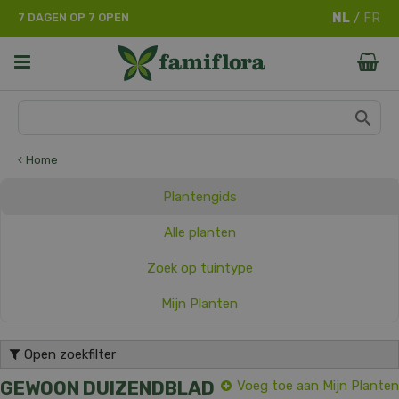
G
7 DAGEN OP 7 OPEN
a
n
a
a
r
c
o
n
Home
t
e
Plantengids
n
t
Alle planten
Zoek op tuintype
Mijn Planten
Open zoekfilter
GEWOON DUIZENDBLAD
Voeg toe aan Mijn Planten