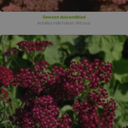
Gewoon duizendblad
Achillea millefolium 'Altrosa'