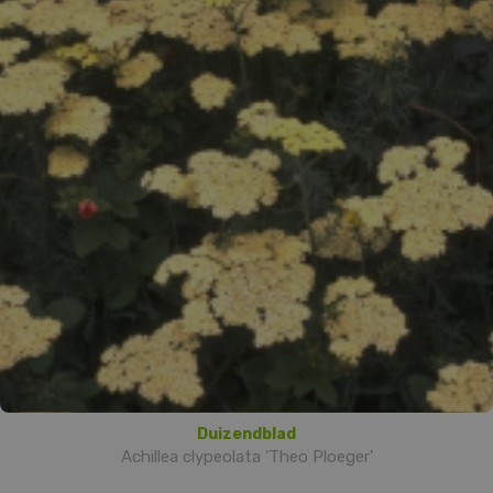
Duizendblad
Achillea clypeolata 'Theo Ploeger'