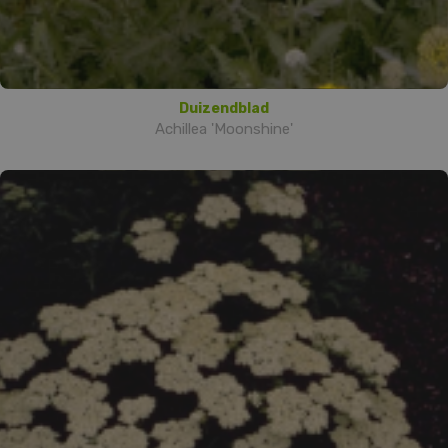
Duizendblad
Achillea 'Moonshine'