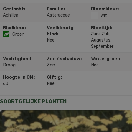
Geslacht:
Familie:
Bloemkleur:
Achillea
Asteraceae
Wit
Bladkleur:
Veelkleurig
Bloeitijd:
blad:
Juni, Juli,
Groen
Nee
Augustus,
September
Vochtigheid:
Zon / schaduw:
Wintergroen:
Droog
Zon
Nee
Hoogte in CM:
Giftig:
60
Nee
SOORTGELIJKE PLANTEN