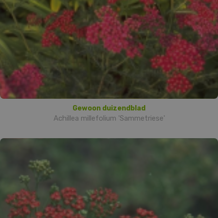
Gewoon duizendblad
Achillea millefolium 'Sammetriese'