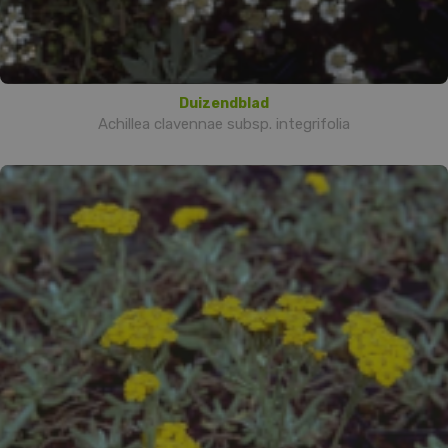
Duizendblad
Achillea clavennae subsp. integrifolia