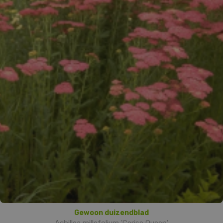
Gewoon duizendblad
Achillea millefolium 'Cerise Queen'