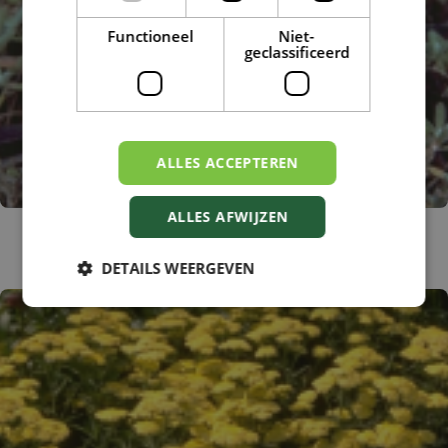
Functioneel
Niet-
geclassificeerd
ALLES ACCEPTEREN
ALLES AFWIJZEN
Duizendblad
Achillea tomentosa
DETAILS WEERGEVEN