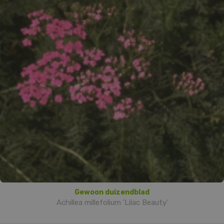
Gewoon duizendblad
Achillea millefolium 'Lilac Beauty'