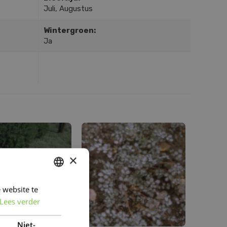
Juli, Augustus
Wintergroen:
Ja
×
 website te
DUTCH
Lees verder
FRENCH
DUTCH
Niet-