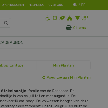
OPENINGSUREN
HELPDESK
OVER ONS
FREE
WIFI
0 items
CADEAUBON
ek op tuintype
Mijn Planten
Voeg toe aan Mijn Planten
s
Stekelnootje
, familie van de Rosaceae. De
loeitijd is van ca. juli tot en met augustus. De
 ongeveer 10 cm. hoog. De volwassen hoogte van deze
. Verdraagt een temperatuur tot -20 gr. C. en blijft de