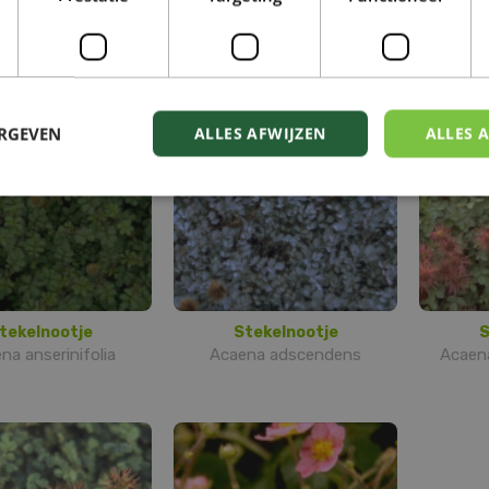
tekelnootje
Stekelnootje
S
na magellanica
Acaena caesiiglauca
Aca
ERGEVEN
ALLES AFWIJZEN
ALLES 
tekelnootje
Stekelnootje
S
na anserinifolia
Acaena adscendens
Acaen