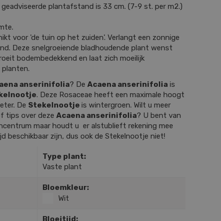
 geadviseerde plantafstand is 33 cm. (7-9 st. per m2.)
mte.
ikt voor 'de tuin op het zuiden'. Verlangt een zonnige
rond. Deze snelgroeiende bladhoudende plant wenst
roeit bodembedekkend en laat zich moeilijk
 planten.
aena anserinifolia
? De
Acaena anserinifolia
is
kelnootje
. Deze Rosaceae heeft een maximale hoogt
eter. De
Stekelnootje
is wintergroen. Wilt u meer
f tips over deze
Acaena anserinifolia
? U bent van
incentrum maar houdt u er alstublieft rekening mee
tijd beschikbaar zijn, dus ook de Stekelnootje niet!
Type plant:
Vaste plant
Bloemkleur:
Wit
Bloeitijd: