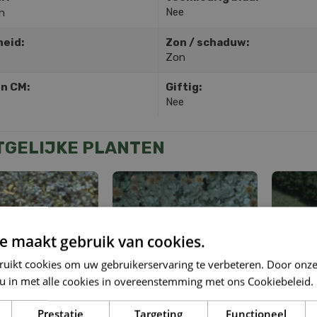
Nee
n
heid:
Zon / schaduw:
Zon
in CM:
Giftig:
Nee
TGELIJKE PLANTEN
e maakt gebruik van cookies.
ruikt cookies om uw gebruikerservaring te verbeteren. Door onze
 u in met alle cookies in overeenstemming met ons Cookiebeleid.
Prestatie
Targeting
Functioneel