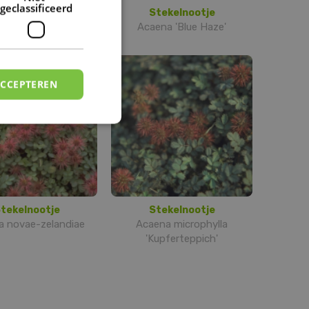
geclassificeerd
tekelnootje
Stekelnootje
ena buchananii
Acaena 'Blue Haze'
ACCEPTEREN
tekelnootje
Stekelnootje
a novae-zelandiae
Acaena microphylla
'Kupferteppich'