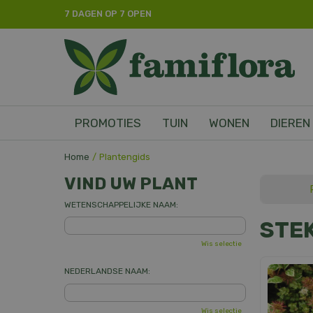
Ga
7 DAGEN OP 7 OPEN
naar
content
PROMOTIES
TUIN
WONEN
DIEREN
Home
Plantengids
VIND UW PLANT
WETENSCHAPPELIJKE NAAM:
STE
Wis selectie
NEDERLANDSE NAAM:
Wis selectie