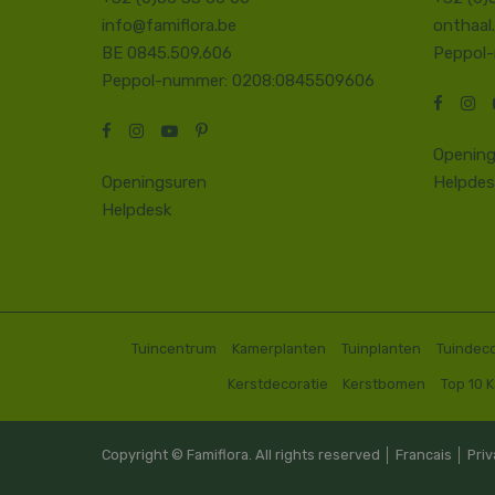
info@famiflora.be
onthaal
BE 0845.509.606
Peppol
Peppol-nummer: 0208:0845509606
Opening
Openingsuren
Helpdes
Helpdesk
Tuincentrum
Kamerplanten
Tuinplanten
Tuindeco
Kerstdecoratie
Kerstbomen
Top 10 
Copyright © Famiflora. All rights reserved │
Francais
│
Priv