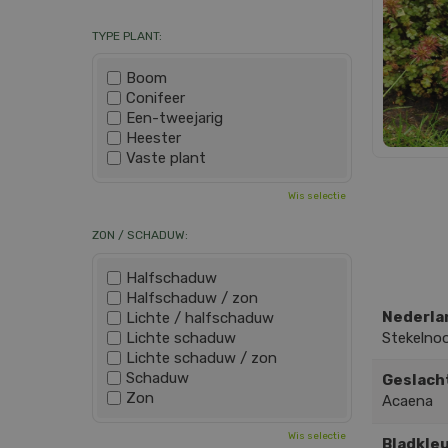
TYPE PLANT:
Boom
Conifeer
Een-tweejarig
Heester
Vaste plant
Wis selectie
ZON / SCHADUW:
Halfschaduw
Halfschaduw / zon
Nederla
Lichte / halfschaduw
Lichte schaduw
Stekelnoo
Lichte schaduw / zon
Schaduw
Geslach
Zon
Acaena
Wis selectie
Bladkleu