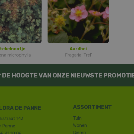
tekelnootje
Aardbei
na microphylla
Fragaria 'Frel'
OP DE HOOGTE VAN ONZE NIEUWSTE PROMOTI
LORA DE PANNE
Tuin
kstraat 143
Wonen
e Panne
Dieren
58 41 10 08