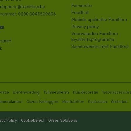
Famiresto
.depanne@famiflora.be
Foodhall
-nummer: 0208:0845509606
Mobiele applicatie Famiflora
Privacy policy
Voorwaarden Famiflora
loyaliteitsprogramma
suren
Samenwerken met Famiflora
k
ratie
Dierenvoeding
Tuinmeubelen
Huisdecoratie
Woonaccessoir
Kamerplanten
Gazon Aanleggen
Meststoffen
Cactussen
Orchidee
acy Policy
│
Cookiebeleid
│
Green Solutions