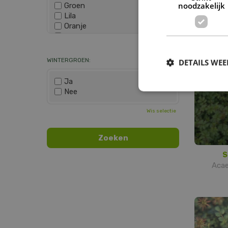
noodzakelijk
Groen
S
Lila
Acae
Oranje
Paars
Wis selectie
Rood
Roze
WINTERGROEN:
DETAILS WE
Wit
Zwart
Ja
Nee
Wis selectie
S
Acae