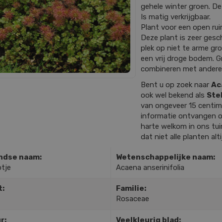
gehele winter groen. De
Is matig verkrijgbaar.
Plant voor een open rui
Deze plant is zeer gesch
plek op niet te arme g
een vrij droge bodem. G
combineren met andere
Bent u op zoek naar
Ac
ook wel bekend als
Ste
van ongeveer 15 centim
informatie ontvangen o
harte welkom in ons tu
dat niet alle planten al
ndse naam:
Wetenschappelijke naam:
tje
Acaena anserinifolia
t:
Familie:
Rosaceae
r:
Veelkleurig blad: