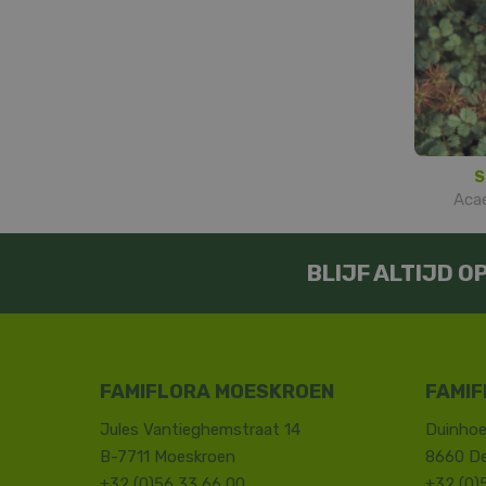
S
Acae
BLIJF ALTIJD 
FAMIFLORA MOESKROEN
FAMIF
Jules Vantieghemstraat 14
Duinhoe
B-7711 Moeskroen
8660 D
+32 (0)56 33 66 00
+32 (0)