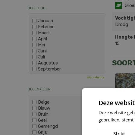
Groe
BLOEITIJD:
Vochtig
Januari
Droog
Februari
Maart
Hoogte 
April
15
Mei
Juni
Juli
SOOR
Augustus
September
Oktober
Wis selectie
November
December
BLOEMKLEUR:
Deze websit
Beige
Blauw
Deze website geb
Bruin
gebruiken, stemt
Geel
Gemengd
Grijs
Strikt