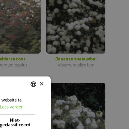
elderse roos
Japanse sneeuwbal
burnum opulus
Viburnum plicatum
×
 website te
DUTCH
Lees verder
FRENCH
DUTCH
Niet-
geclassificeerd