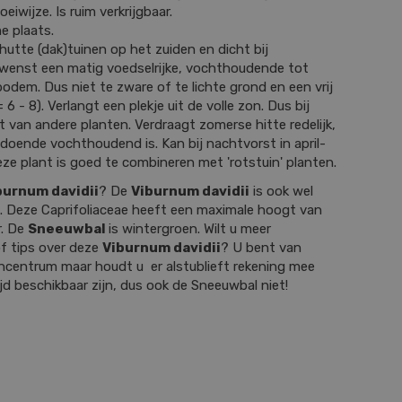
eiwijze. Is ruim verkrijgbaar.
e plaats.
hutte (dak)tuinen op het zuiden en dicht bij
wenst een matig voedselrijke, vochthoudende tot
bodem. Dus niet te zware of te lichte grond en een vrij
6 - 8). Verlangt een plekje uit de volle zon. Dus bij
cht van andere planten. Verdraagt zomerse hitte redelijk,
doende vochthoudend is. Kan bij nachtvorst in april-
ze plant is goed te combineren met 'rotstuin' planten.
burnum davidii
? De
Viburnum davidii
is ook wel
. Deze Caprifoliaceae heeft een maximale hoogt van
r. De
Sneeuwbal
is wintergroen. Wilt u meer
f tips over deze
Viburnum davidii
? U bent van
incentrum maar houdt u er alstublieft rekening mee
tijd beschikbaar zijn, dus ook de Sneeuwbal niet!