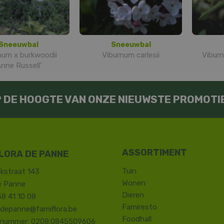
Sneeuwbal
Sneeuwbal
num x burkwoodii
Viburnum carlesii
Viburn
Anne Russell'
OP DE HOOGTE VAN ONZE NIEUWSTE PROMOTI
LORA DE PANNE
Tuin
kstraat 143
Wonen
e Panne
Dieren
58 41 10 08
Famiresto
.depanne@famiflora.be
Foodhall
-nummer: 0208:0845509606