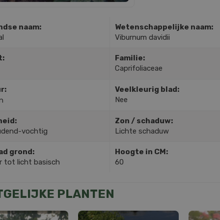
ndse naam:
Wetenschappelijke naam:
l
Viburnum davidii
t:
Familie:
Caprifoliaceae
r:
Veelkleurig blad:
Nee
n
heid:
Zon / schaduw:
dend-vochtig
Lichte schaduw
ad grond:
Hoogte in CM:
 tot licht basisch
60
TGELIJKE PLANTEN