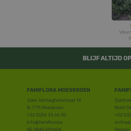
Vibur
'
BLIJF ALTIJD 
FAMIFLORA MOESKROEN
FAMIF
Jules Vantieghemstraat 14
Duinhoe
B-7711 Moeskroen
8660 D
+32 (0)56 33 66 00
+32 (0)
info@famiflora.be
onthaal
BE 0845.509.606
Peppol