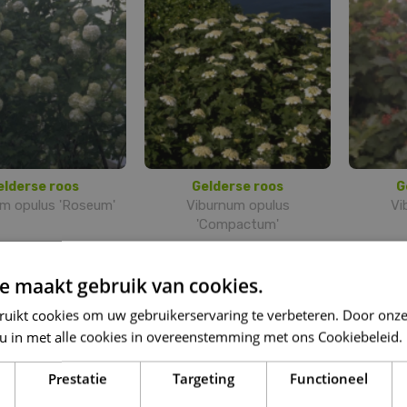
elderse roos
Gelderse roos
G
m opulus 'Roseum'
Viburnum opulus
Vi
'Compactum'
e maakt gebruik van cookies.
ruikt cookies om uw gebruikerservaring te verbeteren. Door onze
 u in met alle cookies in overeenstemming met ons Cookiebeleid.
Prestatie
Targeting
Functioneel