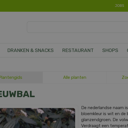
JOBS
DRANKEN & SNACKS
RESTAURANT
SHOPS
Plantengids
Alle planten
Zo
EUWBAL
De nederlandse naam i
bloemkleur is wit en de b
glanzendgroen. De vol
Verdraagt een temperatuu