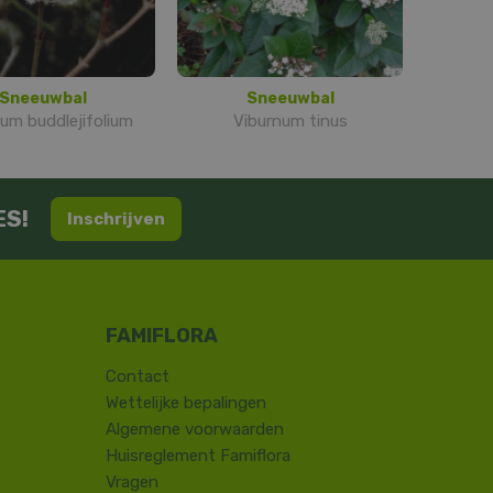
Sneeuwbal
Sneeuwbal
um buddlejifolium
Viburnum tinus
ES!
Inschrijven
Contact
​Wettelijke bepalingen
Algemene voorwaarden
Huisreglement Famiflora
Vragen