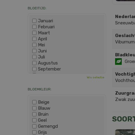
BLOEITIJD:
Nederla
Januari
Sneeuwba
Februari
Maart
Geslach
April
Viburnum
Mei
Juni
Bladkleu
Juli
Groe
Augustus
September
Vochtig
Oktober
Wis selectie
Vochthou
November
December
BLOEMKLEUR:
Zuurgra
Zwak zuur
Beige
Blauw
Bruin
SOOR
Geel
Gemengd
Grijs