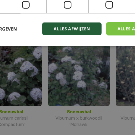
nse sneeuwbal
Japanse sneeuwbal
urnum plicatum
Viburnum plicatum
Vi
ERGEVEN
ALLES AFWIJZEN
ALLES 
'Watanabe'
'Mariesii'
Sneeuwbal
Sneeuwbal
urnum carlesii
Viburnum x burkwoodii
Viburn
Compactum'
'Mohawk'