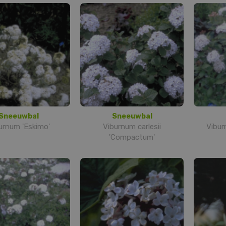
Sneeuwbal
Sneeuwbal
urnum 'Eskimo'
Viburnum carlesii
Vibur
'Compactum'