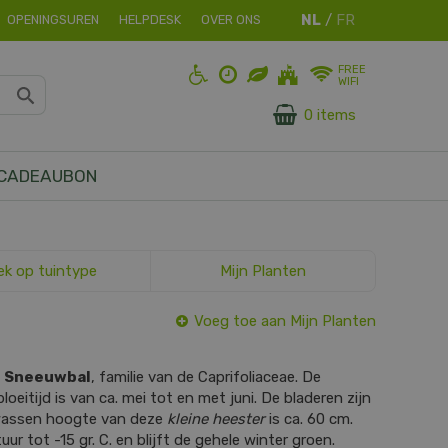
OPENINGSUREN
HELPDESK
OVER ONS
FREE
WIFI
0 items
CADEAUBON
ek op tuintype
Mijn Planten
Voeg toe aan Mijn Planten
s
Sneeuwbal
, familie van de Caprifoliaceae. De
loeitijd is van ca. mei tot en met juni. De bladeren zijn
wassen hoogte van deze
kleine heester
is ca. 60 cm.
r tot -15 gr. C. en blijft de gehele winter groen.