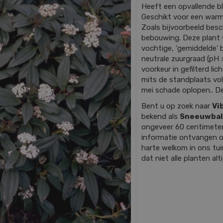
Heeft een opvallende blo
Geschikt voor een warm
Zoals bijvoorbeeld besc
bebouwing. Deze plant 
vochtige, 'gemiddelde' 
neutrale zuurgraad (pH = 
voorkeur in gefilterd li
mits de standplaats vol
mei schade oplopen.. De
Bent u op zoek naar
Vi
bekend als
Sneeuwbal
ongeveer 60 centimete
informatie ontvangen o
harte welkom in ons tu
dat niet alle planten al