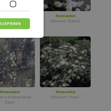
Sneeuwbal
Sneeuwbal
burnum 'Huron'
Viburnum 'Eskimo'
ACCEPTEREN
Sneeuwbal
Sneeuwbal
um x bodnantense
Viburnum 'Huron'
'Dawn'