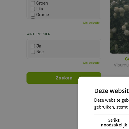
Groen
Lila
Oranje
Paars
Wis selectie
Rood
Roze
WINTERGROEN:
Wit
Zwart
Ja
Nee
G
Wis selectie
Viburnu
Deze websit
Deze website geb
gebruiken, stemt
Strikt
noodzakelijk