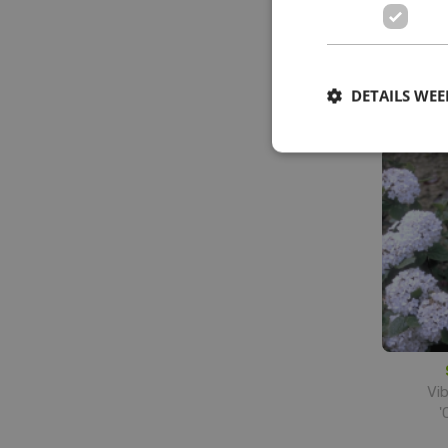
Japa
Vib
DETAILS WE
Vib
'