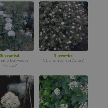
Sneeuwbal
Sneeuwbal
num x burkwoodii
Viburnum carlesii 'Aurora'
'Mohawk'