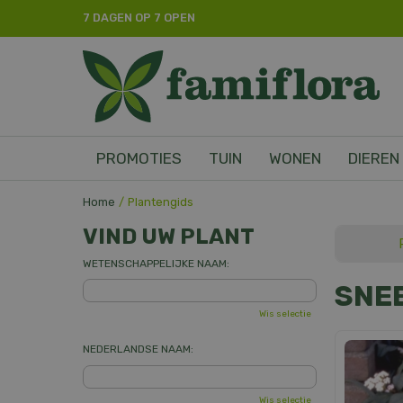
Ga
7 DAGEN OP 7 OPEN
naar
content
PROMOTIES
TUIN
WONEN
DIEREN
Home
Plantengids
VIND UW PLANT
WETENSCHAPPELIJKE NAAM:
SNE
Wis selectie
NEDERLANDSE NAAM:
Wis selectie