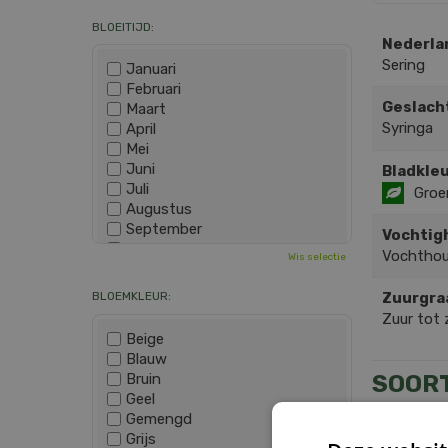
BLOEITIJD:
Nederla
Sering
Januari
Februari
Geslach
Maart
Syringa
April
Mei
Juni
Bladkleu
Juli
Groe
Augustus
September
Vochtig
Oktober
Vochthou
Wis selectie
November
December
BLOEMKLEUR:
Zuurgra
Zuur tot 
Beige
Blauw
Bruin
SOOR
Geel
Gemengd
Grijs