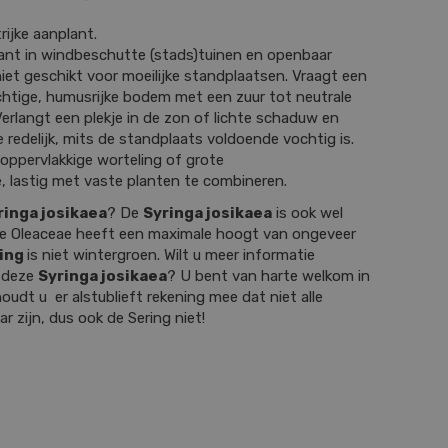
rijke aanplant.
lant in windbeschutte (stads)tuinen en openbaar
niet geschikt voor moeilijke standplaatsen. Vraagt een
tige, humusrijke bodem met een zuur tot neutrale
Verlangt een plekje in de zon of lichte schaduw en
 redelijk, mits de standplaats voldoende vochtig is.
oppervlakkige worteling of grote
lastig met vaste planten te combineren.
ringa josikaea
? De
Syringa josikaea
is ook wel
ze Oleaceae heeft een maximale hoogt van ongeveer
ing
is niet wintergroen. Wilt u meer informatie
r deze
Syringa josikaea
? U bent van harte welkom in
udt u er alstublieft rekening mee dat niet alle
ar zijn, dus ook de Sering niet!