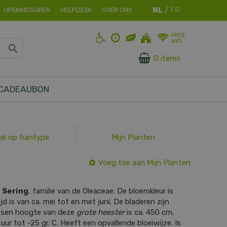
OPENINGSUREN
HELPDESK
OVER ONS
FREE
WIFI
0 items
CADEAUBON
ek op tuintype
Mijn Planten
Voeg toe aan Mijn Planten
s
Sering
, familie van de Oleaceae. De bloemkleur is
jd is van ca. mei tot en met juni. De bladeren zijn
ssen hoogte van deze
grote heester
is ca. 450 cm.
ur tot -25 gr. C. Heeft een opvallende bloeiwijze. Is