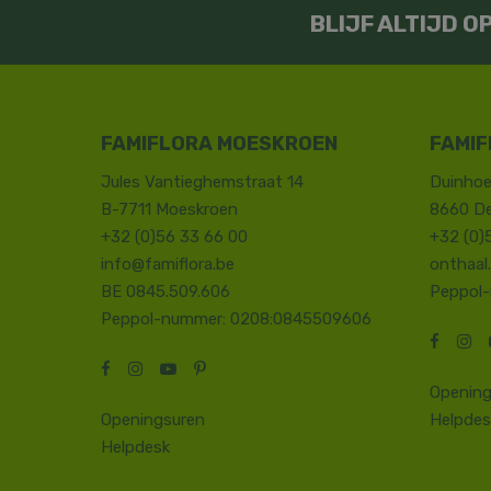
BLIJF ALTIJD 
FAMIFLORA MOESKROEN
FAMIF
Jules Vantieghemstraat 14
Duinhoe
B-7711 Moeskroen
8660 D
+32 (0)56 33 66 00
+32 (0)
info@famiflora.be
onthaal
BE 0845.509.606
Peppol
Peppol-nummer: 0208:0845509606
Opening
Openingsuren
Helpdes
Helpdesk