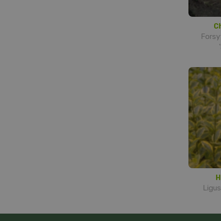
Ch
Forsy
H
Ligus