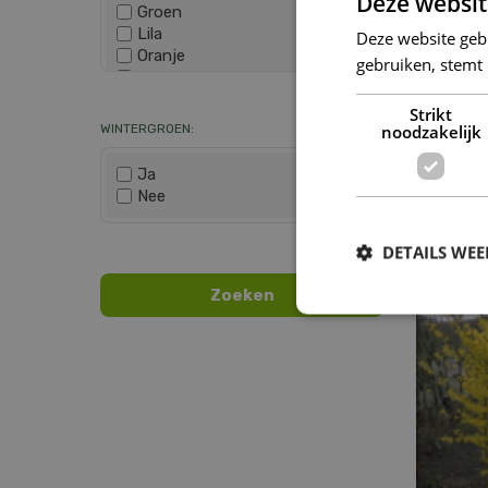
Deze websit
Groen
Lila
Deze website geb
Oranje
gebruiken, stemt
Paars
Wis selectie
Rood
Strikt
Roze
noodzakelijk
WINTERGROEN:
Wit
Zwart
Ja
Nee
Ge
Sy
Wis selectie
DETAILS WE