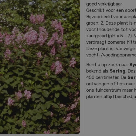
goed verkrijgbaar.
Geschikt voor een soort
Bijvoorbeeld voor aanp
groen. 2. Deze plant is 
vochthoudende tot voch
zuurgraad (pH = 5 - 7). 
verdraagt zomerse hitte
Deze plant is, vanwege 
vocht-/voedingopname, 
Bent u op zoek naar
Sy
bekend als
Sering
. De
450 centimeter. De
Ser
ontvangen of tips ove
ons tuincentrum maar ho
planten altijd beschikba