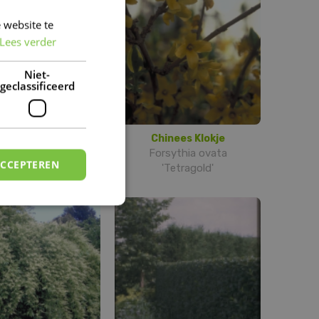
 website te
DUTCH
Lees verder
FRENCH
DUTCH
Niet-
geclassificeerd
Sering
Chinees Klokje
a meyeri 'Palibin'
Forsythia ovata
ACCEPTEREN
'Tetragold'