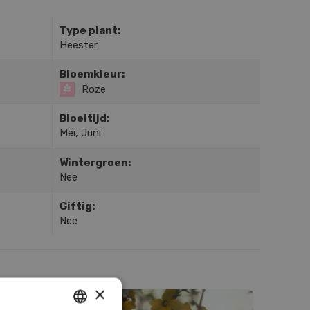
Type plant:
Heester
Bloemkleur:
Roze
Bloeitijd:
Mei, Juni
Wintergroen:
Nee
Giftig:
Nee
×