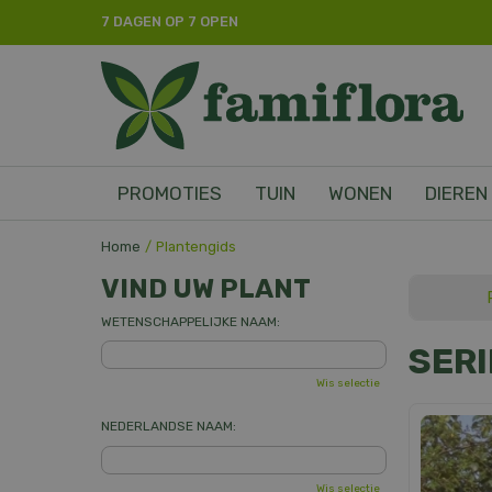
Ga
7 DAGEN OP 7 OPEN
naar
content
PROMOTIES
TUIN
WONEN
DIEREN
Home
Plantengids
VIND UW PLANT
WETENSCHAPPELIJKE NAAM:
SER
Wis selectie
NEDERLANDSE NAAM:
Wis selectie