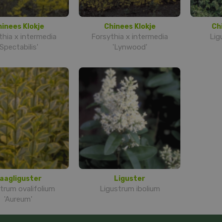
inees Klokje
Chinees Klokje
Ch
thia x intermedia
Forsythia x intermedia
Lig
'Spectabilis'
'Lynwood'
aagliguster
Liguster
trum ovalifolium
Ligustrum ibolium
'Aureum'