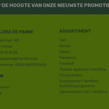
OP DE HOOGTE VAN ONZE NIEUWSTE PROMOTI
LORA DE PANNE
Tuin
kstraat 143
Wonen
e Panne
Dieren
58 41 10 08
Famiresto
.depanne@famiflora.be
Foodhall
-nummer: 0208:0845509606
Mobiele applicatie Famiflora
Privacy policy
Voorwaarden Famiflora
loyaliteitsprogramma
suren
Samenwerken met Famiflora
k