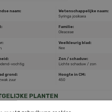
ndse naam:
Wetenschappelijke naam:
Syringa josikaea
t:
Familie:
Oleaceae
r:
Veelkleurig blad:
Nee
n
heid:
Zon / schaduw:
dend-vochtig
Lichte schaduw / zon
ad grond:
Hoogte in CM:
zwak zuur
450
TGELIJKE PLANTEN