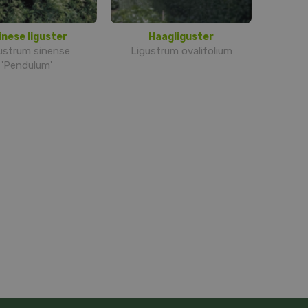
inese liguster
Haagliguster
ustrum sinense
Ligustrum ovalifolium
'Pendulum'