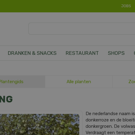
JOBS
DRANKEN & SNACKS
RESTAURANT
SHOPS
Plantengids
Alle planten
Zo
ING
De nederlandse naam i
donkerroze en de bloeiti
donkergroen. De volwa
Verdraagt een temperatu