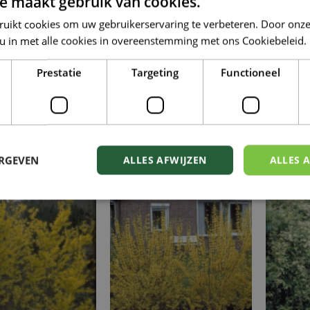
e maakt gebruik van cookies.
ruikt cookies om uw gebruikerservaring te verbeteren. Door onze
 u in met alle cookies in overeenstemming met ons Cookiebeleid.
Prestatie
Targeting
Functioneel
wone sering
Sering
ringa vulgaris
Syringa reflexa
Syring
ERGEVEN
ALLES AFWIJZEN
ALLES 