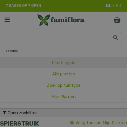
G
7 DAGEN OP 7 OPEN
a
n
a
a
r
c
o
n
Home
t
e
Plantengids
n
t
Alle planten
Zoek op tuintype
Mijn Planten
Open zoekfilter
SPIERSTRUIK
Voeg toe aan Mijn Planten