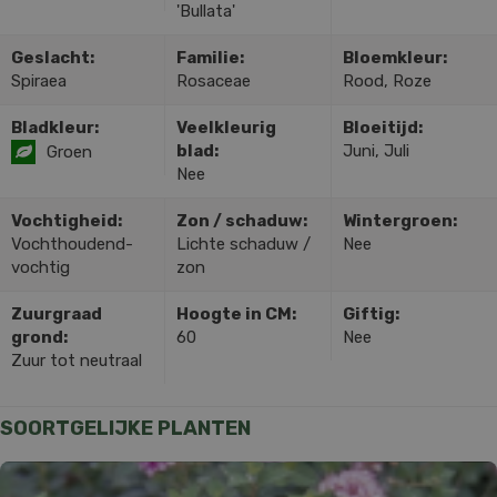
'Bullata'
Geslacht:
Familie:
Bloemkleur:
Spiraea
Rosaceae
Rood, Roze
Bladkleur:
Veelkleurig
Bloeitijd:
blad:
Juni, Juli
Groen
Nee
Vochtigheid:
Zon / schaduw:
Wintergroen:
Vochthoudend-
Lichte schaduw /
Nee
vochtig
zon
Zuurgraad
Hoogte in CM:
Giftig:
grond:
60
Nee
Zuur tot neutraal
SOORTGELIJKE PLANTEN