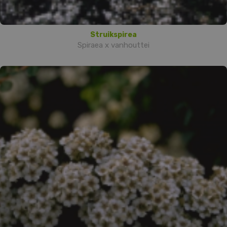
Struikspirea
Spiraea x vanhouttei