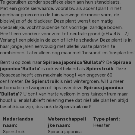
Te gebruiken zonder specifieke eisen aan hun standplaats.
Met een grote sierwaarde, vooral bv. als accentplant in het
openbaar groen en in de tuin vanwege de mooie vorm, de
bloeiwijze of de bladkleur. Deze plant wenst een matig
voedselrijke, vochthoudende tot vochtige, zandige bodem.
Heeft een voorkeur voor zure tot neutrale grond (pH = 4.5 - 7).
Verlangt een plekje in de zon of lichte schaduw. Deze plant is in
haar jonge jaren eenvoudig met allerlei vaste planten te
combineren. Later alleen nog maar met 'bosrand' en 'bosplanten'.
Bent u op zoek naar
Spiraea japonica 'Bullata'
? De
Spiraea
japonica 'Bullata'
is ook wel bekend als
Spierstruik
. Deze
Rosaceae heeft een maximale hoogt van ongeveer 60
centimeter. De
Spierstruik
is niet wintergroen. Wilt u meer
informatie ontvangen of tips over deze
Spiraea japonica
'Bullata'
? U bent van harte welkom in ons tuincentrum maar
houdt u er alstublieft rekening mee dat niet alle planten altijd
beschikbaar zijn, dus ook de Spierstruik niet!
Nederlandse
Wetenschappeli
Type plant:
naam:
jke naam:
Heester
Spierstruik
Spiraea japonica