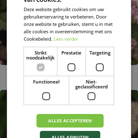
DUTCH
Deze website gebruikt cookies om uw
FRENCH
gebruikerservaring te verbeteren. Door
DUTCH
onze website te gebruiken, stemt u in met
alle cookies in overeenstemming met ons
Cookiebeleid.
Lees verder
Strikt
Prestatie
Targeting
noodzakelijk
Struikspirea
Spiraea japonica 'Little Princess'
Functioneel
Niet-
geclassificeerd
ALLES ACCEPTEREN
ALLES AFWIJZEN