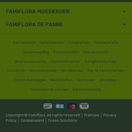
FAMIFLORA MOESKROEN
FAMIFLORA DE PANNE
Tuincentrum
Kamerplanten
Tuinplanten
Tuindecoratie
Dierenvoeding
Tuinmeubelen
Huisdecoratie
Woonaccessoires
Decoratiecenter
Tuingereedschap
Tuincenter
Kerstdecoratie
Kerstbomen
Top 10 Kamerplanten
Gazon Aanleggen
Meststoffen
Cactussen
Orchidee
Vleesetende planten
Kerstversiering
Copyright © Famiflora. All rights reserved │
Francais
│
Privacy
Policy
│
Cookiebeleid
│
Green Solutions