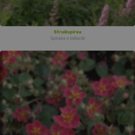
Struikspirea
Spiraea x billiardii