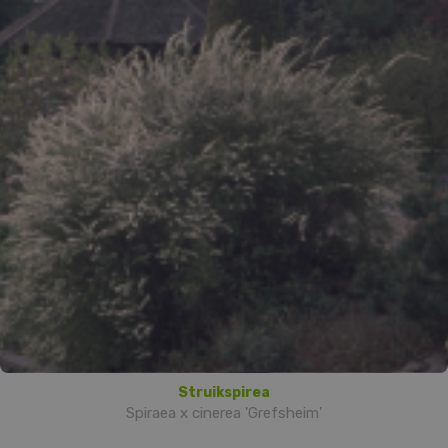
Struikspirea
Spiraea x cinerea 'Grefsheim'