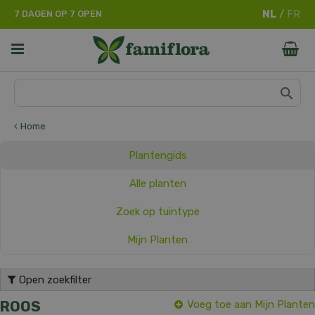
G
7 DAGEN OP 7 OPEN
a
n
a
a
r
c
o
n
Home
t
e
Plantengids
n
t
Alle planten
Zoek op tuintype
Mijn Planten
Open zoekfilter
ROOS
Voeg toe aan Mijn Planten