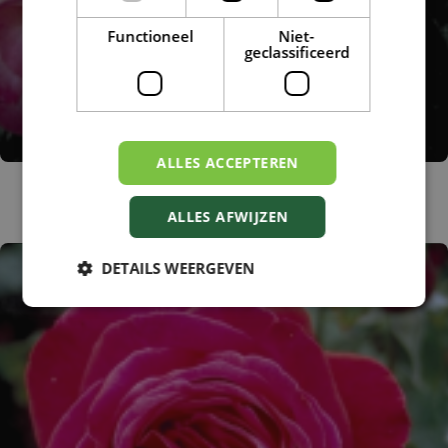
Functioneel
Niet-
geclassificeerd
ALLES ACCEPTEREN
Grootbloemige roos
Rosa 'Colbert'
ALLES AFWIJZEN
DETAILS WEERGEVEN