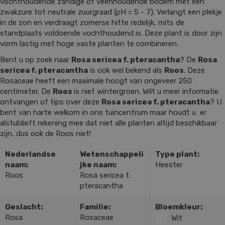
vochthoudende zandige of veenhoudende bodem met een
zwakzure tot neutrale zuurgraad (pH = 5 - 7). Verlangt een plekje
in de zon en verdraagt zomerse hitte redelijk, mits de
standplaats voldoende vochthoudend is. Deze plant is door zijn
vorm lastig met hoge vaste planten te combineren.
Bent u op zoek naar
Rosa sericea f. pteracantha
? De
Rosa
sericea f. pteracantha
is ook wel bekend als
Roos
. Deze
Rosaceae heeft een maximale hoogt van ongeveer 250
centimeter. De
Roos
is niet wintergroen. Wilt u meer informatie
ontvangen of tips over deze
Rosa sericea f. pteracantha
? U
bent van harte welkom in ons tuincentrum maar houdt u er
alstublieft rekening mee dat niet alle planten altijd beschikbaar
zijn, dus ook de Roos niet!
Nederlandse
Wetenschappeli
Type plant:
naam:
jke naam:
Heester
Roos
Rosa sericea f.
pteracantha
Geslacht:
Familie:
Bloemkleur:
Rosa
Rosaceae
Wit