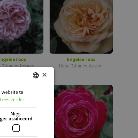
ngelse roos
Engelse roos
 'Charles Rennie
Rosa 'Charles Austin'
Mackintosh'
×
 website te
DUTCH
Lees verder
FRENCH
DUTCH
Niet-
geclassificeerd