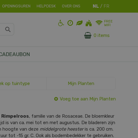
OPENINGSUREN
HELPDESK
OVER ONS
FREE
WIFI
0 items
CADEAUBON
ek op tuintype
Mijn Planten
Voeg toe aan Mijn Planten
s
Rimpelroos
, familie van de Rosaceae. De bloemkleur
ijd is van ca. mei tot en met augustus. De bladeren zijn
n hoogte van deze
middelgrote heester
is ca. 200 cm.
ur tot -15 gr. C. Ook als bodembedekker te gebruiken.