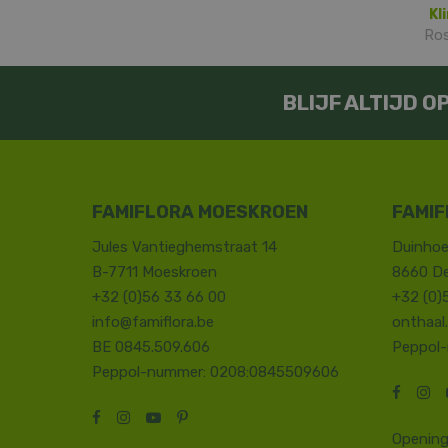
Kl
Ros
BLIJF ALTIJD 
FAMIFLORA MOESKROEN
FAMIF
Jules Vantieghemstraat 14
Duinhoe
B-7711 Moeskroen
8660 D
+32 (0)56 33 66 00
+32 (0)
info@famiflora.be
onthaal
BE 0845.509.606
Peppol
Peppol-nummer: 0208:0845509606
Opening