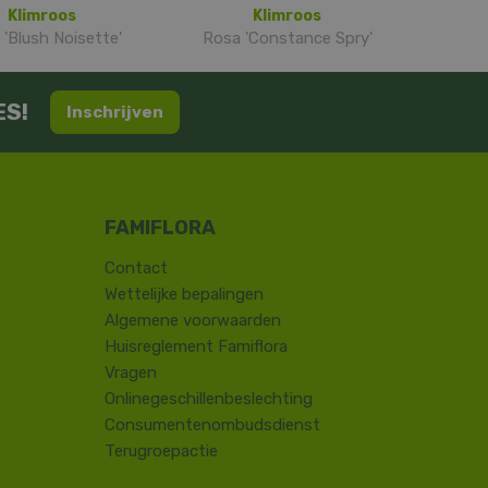
Klimroos
Klimroos
'Blush Noisette'
Rosa 'Constance Spry'
ES!
Inschrijven
Contact
​Wettelijke bepalingen
Algemene voorwaarden
Huisreglement Famiflora
Vragen
Onlinegeschillenbeslechting
Consumentenombudsdienst
Terugroepactie