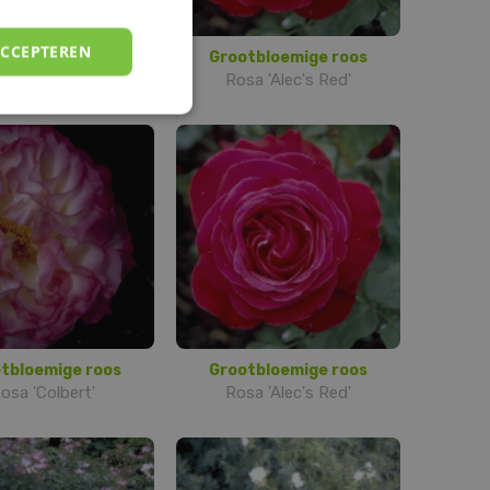
ACCEPTEREN
tbloemige roos
Grootbloemige roos
sa 'Alexander'
Rosa 'Alec's Red'
tbloemige roos
Grootbloemige roos
osa 'Colbert'
Rosa 'Alec's Red'