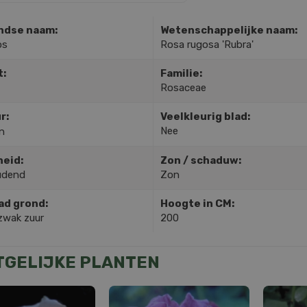
ndse naam:
Wetenschappelijke naam:
os
Rosa rugosa 'Rubra'
t:
Familie:
Rosaceae
r:
Veelkleurig blad:
Nee
n
heid:
Zon / schaduw:
udend
Zon
ad grond:
Hoogte in CM:
zwak zuur
200
TGELIJKE PLANTEN