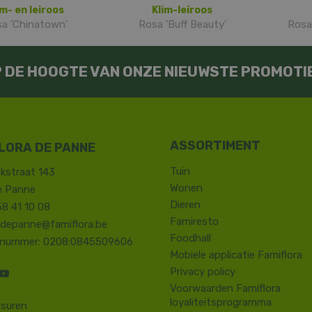
im- en leiroos
Klim-leiroos
a 'Chinatown'
Rosa 'Buff Beauty'
Rosa 
OP DE HOOGTE VAN ONZE NIEUWSTE PROMOTI
LORA DE PANNE
Tuin
kstraat 143
Wonen
e Panne
Dieren
58 41 10 08
Famiresto
.depanne@famiflora.be
Foodhall
-nummer: 0208:0845509606
Mobiele applicatie Famiflora
Privacy policy
Voorwaarden Famiflora
loyaliteitsprogramma
suren