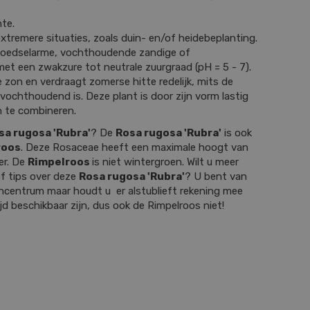
te.
xtremere situaties, zoals duin- en/of heidebeplanting.
voedselarme, vochthoudende zandige of
 een zwakzure tot neutrale zuurgraad (pH = 5 - 7).
e zon en verdraagt zomerse hitte redelijk, mits de
ochthoudend is. Deze plant is door zijn vorm lastig
 te combineren.
sa rugosa 'Rubra'
? De
Rosa rugosa 'Rubra'
is ook
roos
. Deze Rosaceae heeft een maximale hoogt van
er. De
Rimpelroos
is niet wintergroen. Wilt u meer
f tips over deze
Rosa rugosa 'Rubra'
? U bent van
incentrum maar houdt u er alstublieft rekening mee
tijd beschikbaar zijn, dus ook de Rimpelroos niet!