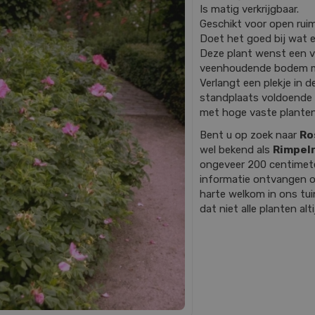
Is matig verkrijgbaar.
Geschikt voor open ruim
Doet het goed bij wat e
Deze plant wenst een 
veenhoudende bodem met
Verlangt een plekje in d
standplaats voldoende v
met hoge vaste planten
Bent u op zoek naar
Ro
wel bekend als
Rimpel
ongeveer 200 centimet
informatie ontvangen o
harte welkom in ons tu
dat niet alle planten al