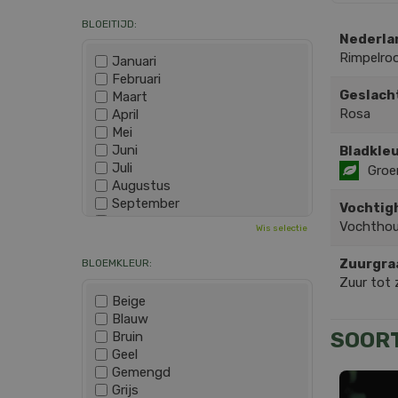
BLOEITIJD:
Nederla
Rimpelro
Januari
Februari
Geslach
Maart
Rosa
April
Mei
Juni
Bladkleu
Juli
Groe
Augustus
September
Vochtig
Oktober
Vochtho
Wis selectie
November
December
Zuurgra
BLOEMKLEUR:
Zuur tot 
Beige
Blauw
SOOR
Bruin
Geel
Gemengd
Grijs