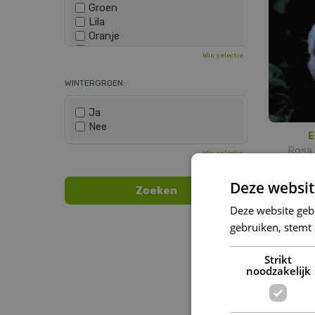
Groen
Lila
Oranje
Paars
Wis selectie
Rood
Roze
WINTERGROEN:
Wit
Zwart
Ja
Nee
E
Rosa 
Wis selectie
Deze websit
Deze website geb
gebruiken, stemt
Strikt
noodzakelijk