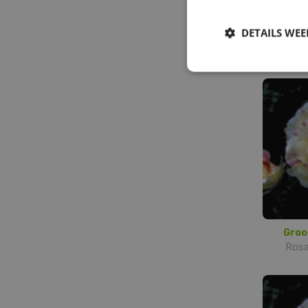
DETAILS WE
Ros
Groo
Rosa