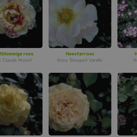
tbloemige roos
Heesterroos
 'Claude Monet'
Rosa 'Bouquet Vanille'
R