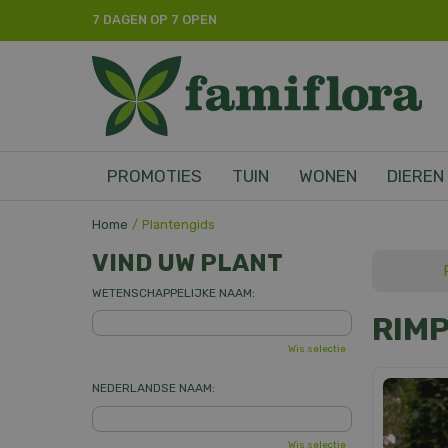
Ga
7 DAGEN OP 7 OPEN
naar
content
PROMOTIES
TUIN
WONEN
DIEREN
Home
Plantengids
VIND UW PLANT
WETENSCHAPPELIJKE NAAM:
RIM
Wis selectie
NEDERLANDSE NAAM:
Wis selectie