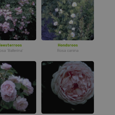
Heesterroos
Hondsroos
osa 'Ballerina'
Rosa canina