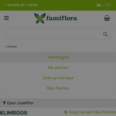
G
7 DAGEN OP 7 OPEN
a
n
a
a
r
c
o
n
Home
t
e
Plantengids
n
t
Alle planten
Zoek op tuintype
Mijn Planten
Open zoekfilter
KLIMROOS
Voeg toe aan Mijn Planten