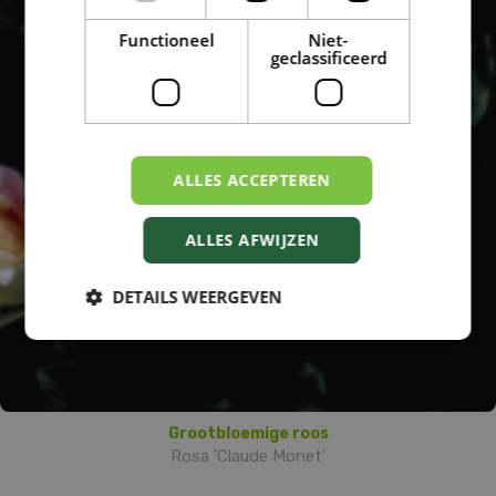
Functioneel
Niet-
geclassificeerd
ALLES ACCEPTEREN
ALLES AFWIJZEN
DETAILS WEERGEVEN
Grootbloemige roos
Rosa 'Claude Monet'