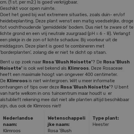
cm. (1 st. per m2.) Is goed verkrijgbaar.
Geschikt voor open ruimte.
Doet het goed bij wat extremere situaties, zoals duin- en/of
heidebeplanting. Deze plant wenst een matig voedselrijke, droge
tot vochthoudende 'gemiddelde' bodem. Dus niet te zware of te
lichte grond en een vrij neutrale zuurgraad (pH = 6 - 8). Verlangt
een plekje in de zon of lichte schaduw. Bij voorkeur uit de
middagzon. Deze plant is goed te combineren met
'borderplanten', zolang die er niet te dicht op staan.
Bent u op zoek naar
Rosa 'Blush Noisette'
? De
Rosa 'Blush
Noisette'
is ook wel bekend als
Klimroos
. Deze Rosaceae
heeft een maximale hoogt van ongeveer 400 centimeter.
De
Klimroos
is niet wintergroen. Wilt u meer informatie
ontvangen of tips over deze
Rosa 'Blush Noisette'
? U bent
van harte welkom in ons tuincentrum maar houdt u er
alstublieft rekening mee dat niet alle planten altijd beschikbaar
zijn, dus ook de Klimroos niet!
Nederlandse
Wetenschappeli
Type plant:
naam:
jke naam:
Heester
Klimroos
Rosa 'Blush