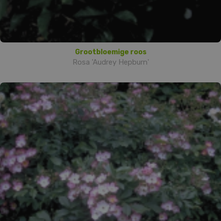
Grootbloemige roos
Rosa 'Audrey Hepburn'