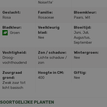
Noisette'
Geslacht:
Familie:
Bloemkleur:
Rosa
Rosaceae
Paars, Wit
Bladkleur:
Veelkleurig
Bloeitijd:
blad:
Juni, Juli,
Groen
Nee
Augustus,
September
Vochtigheid:
Zon / schaduw:
Wintergroen:
Droog-
Lichte schaduw /
Nee
vochthoudend
zon
Zuurgraad
Hoogte in CM:
Giftig:
grond:
400
Nee
Zwak zuur tot
licht basisch
SOORTGELIJKE PLANTEN