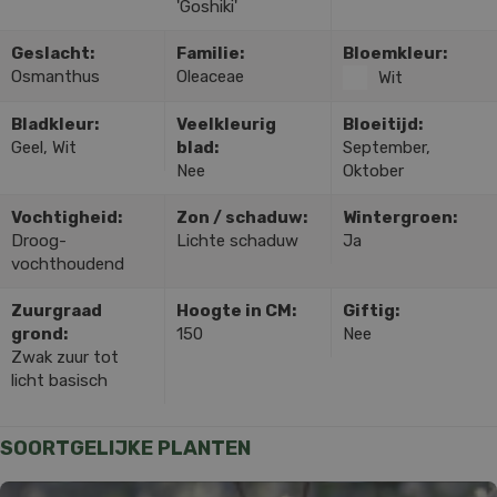
'Goshiki'
Geslacht:
Familie:
Bloemkleur:
Osmanthus
Oleaceae
Wit
Bladkleur:
Veelkleurig
Bloeitijd:
Geel, Wit
blad:
September,
Nee
Oktober
Vochtigheid:
Zon / schaduw:
Wintergroen:
Droog-
Lichte schaduw
Ja
vochthoudend
Zuurgraad
Hoogte in CM:
Giftig:
grond:
150
Nee
Zwak zuur tot
licht basisch
SOORTGELIJKE PLANTEN