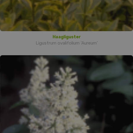
Haagliguster
Ligustrum ovalifolium 'Aureum'