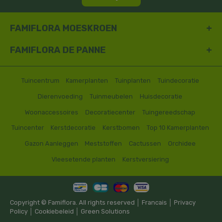
FAMIFLORA MOESKROEN
FAMIFLORA DE PANNE
Tuincentrum
Kamerplanten
Tuinplanten
Tuindecoratie
Dierenvoeding
Tuinmeubelen
Huisdecoratie
Woonaccessoires
Decoratiecenter
Tuingereedschap
Tuincenter
Kerstdecoratie
Kerstbomen
Top 10 Kamerplanten
Gazon Aanleggen
Meststoffen
Cactussen
Orchidee
Vleesetende planten
Kerstversiering
Copyright © Famiflora. All rights reserved │
Francais
│
Privacy
Policy
│
Cookiebeleid
│
Green Solutions