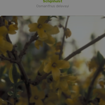
Schijnhulst
Osmanthus delavayi