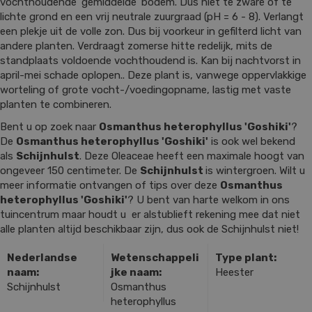
vochthoudende 'gemiddelde' bodem. Dus niet te zware of te
lichte grond en een vrij neutrale zuurgraad (pH = 6 - 8). Verlangt
een plekje uit de volle zon. Dus bij voorkeur in gefilterd licht van
andere planten. Verdraagt zomerse hitte redelijk, mits de
standplaats voldoende vochthoudend is. Kan bij nachtvorst in
april-mei schade oplopen.. Deze plant is, vanwege oppervlakkige
worteling of grote vocht-/voedingopname, lastig met vaste
planten te combineren.
Bent u op zoek naar
Osmanthus heterophyllus 'Goshiki'
?
De
Osmanthus heterophyllus 'Goshiki'
is ook wel bekend
als
Schijnhulst
. Deze Oleaceae heeft een maximale hoogt van
ongeveer 150 centimeter. De
Schijnhulst
is wintergroen. Wilt u
meer informatie ontvangen of tips over deze
Osmanthus
heterophyllus 'Goshiki'
? U bent van harte welkom in ons
tuincentrum maar houdt u er alstublieft rekening mee dat niet
alle planten altijd beschikbaar zijn, dus ook de Schijnhulst niet!
Nederlandse
Wetenschappeli
Type plant:
naam:
jke naam:
Heester
Schijnhulst
Osmanthus
heterophyllus