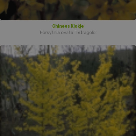
Chinees Klokje
Forsythia ovata 'Tetragold'