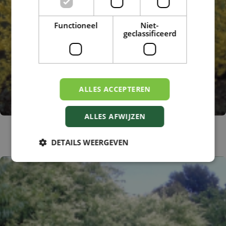
Functioneel
Niet-
geclassificeerd
ALLES ACCEPTEREN
ALLES AFWIJZEN
Chinees Klokje
Forsythia x intermedia 'Lynwood'
DETAILS WEERGEVEN