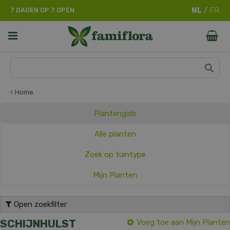
G
7 DAGEN OP 7 OPEN
a
n
a
a
r
c
o
n
Home
t
e
Plantengids
n
t
Alle planten
Zoek op tuintype
Mijn Planten
Open zoekfilter
SCHIJNHULST
Voeg toe aan Mijn Planten