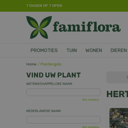
Ga
7 DAGEN OP 7 OPEN
naar
content
PROMOTIES
TUIN
WONEN
DIEREN
Home
Plantengids
VIND UW PLANT
WETENSCHAPPELIJKE NAAM:
HER
Wis selectie
NEDERLANDSE NAAM:
Wis selectie