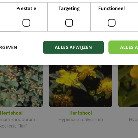
Prestatie
Targeting
Functioneel
Hertshooi
Hertshooi
cum 'Elite Amber'
Hypericum x inodorum
Hype
'Annebel'
ERGEVEN
ALLES AFWIJZEN
ALLES 
Hertshooi
Hertshooi
icum x inodorum
Hypericum calycinum
Hype
xcellent Flair'