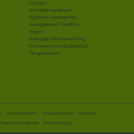
Contact
​Wettelijke bepalingen
Algemene voorwaarden
Huisreglement Famiflora
Vragen
Onlinegeschillenbeslechting
Consumentenombudsdienst
Terugroepactie
es
Decoratiecenter
Tuingereedschap
Tuincenter
Vleesetende planten
Kerstversiering