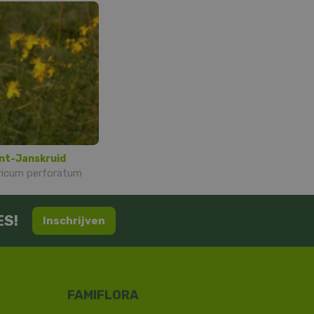
nt-Janskruid
icum perforatum
ES!
Inschrijven