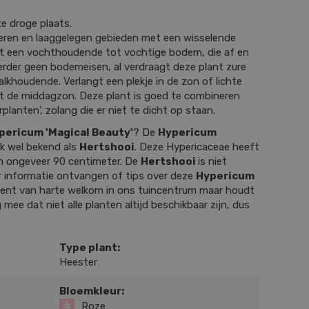
te droge plaats.
ieren en laaggelegen gebieden met een wisselende
 een vochthoudende tot vochtige bodem, die af en
erder geen bodemeisen, al verdraagt deze plant zure
alkhoudende. Verlangt een plekje in de zon of lichte
it de middagzon. Deze plant is goed te combineren
planten', zolang die er niet te dicht op staan.
pericum 'Magical Beauty'
? De
Hypericum
k wel bekend als
Hertshooi
. Deze Hypericaceae heeft
n ongeveer 90 centimeter. De
Hertshooi
is niet
r informatie ontvangen of tips over deze
Hypericum
ent van harte welkom in ons tuincentrum maar houdt
g mee dat niet alle planten altijd beschikbaar zijn, dus
Type plant:
Heester
Bloemkleur:
Roze