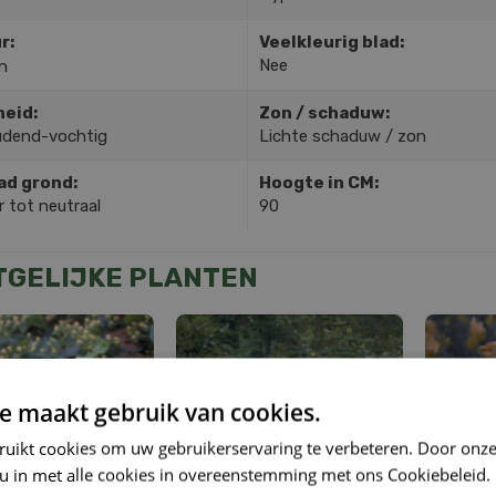
r:
Veelkleurig blad:
Nee
n
heid:
Zon / schaduw:
dend-vochtig
Lichte schaduw / zon
ad grond:
Hoogte in CM:
 tot neutraal
90
TGELIJKE PLANTEN
e maakt gebruik van cookies.
ruikt cookies om uw gebruikerservaring te verbeteren. Door onze
 u in met alle cookies in overeenstemming met ons Cookiebeleid.