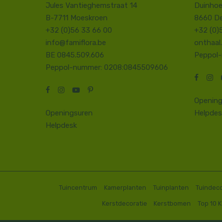
Jules Vantieghemstraat 14
Duinhoe
B-7711 Moeskroen
8660 D
+32 (0)56 33 66 00
+32 (0)
info@famiflora.be
onthaal
BE 0845.509.606
Peppol
Peppol-nummer: 0208:0845509606
Opening
Openingsuren
Helpdes
Helpdesk
Tuincentrum
Kamerplanten
Tuinplanten
Tuindeco
Kerstdecoratie
Kerstbomen
Top 10 