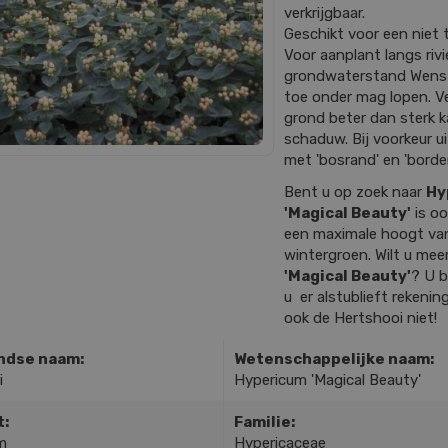
verkrijgbaar.
Geschikt voor een niet 
Voor aanplant langs riv
grondwaterstand Wenst
toe onder mag lopen. V
grond beter dan sterk k
schaduw. Bij voorkeur u
met 'bosrand' en 'border
Bent u op zoek naar
Hy
'Magical Beauty'
is oo
een maximale hoogt va
wintergroen. Wilt u mee
'Magical Beauty'
? U b
u er alstublieft rekenin
ook de Hertshooi niet!
ndse naam:
Wetenschappelijke naam:
i
Hypericum 'Magical Beauty'
t:
Familie:
m
Hypericaceae