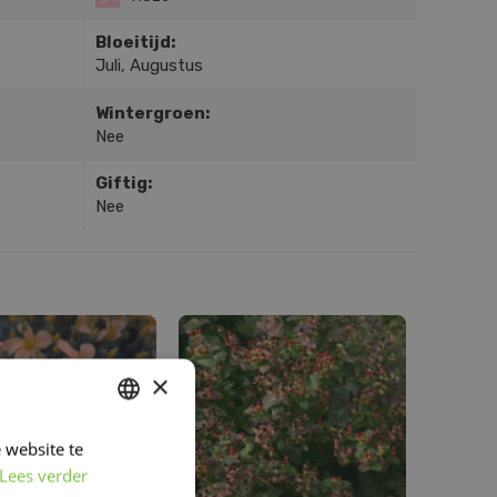
Bloeitijd:
Juli, Augustus
Wintergroen:
Nee
Giftig:
Nee
×
 website te
DUTCH
Lees verder
FRENCH