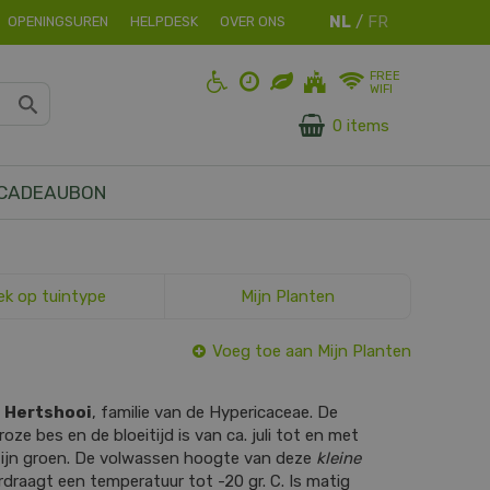
OPENINGSUREN
HELPDESK
OVER ONS
FREE
WIFI
0 items
CADEAUBON
ek op tuintype
Mijn Planten
Voeg toe aan Mijn Planten
s
Hertshooi
, familie van de Hypericaceae. De
roze bes en de bloeitijd is van ca. juli tot en met
zijn groen. De volwassen hoogte van deze
kleine
rdraagt een temperatuur tot -20 gr. C. Is matig