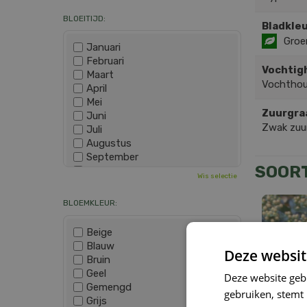
BLOEITIJD:
Bladkleu
Groe
Januari
Februari
Vochtig
Maart
Vochthou
April
Mei
Zuurgra
Juni
Zwak zuur
Juli
Augustus
September
SOOR
Oktober
Wis selectie
November
December
BLOEMKLEUR:
Beige
Blauw
Deze websit
Bruin
Geel
Deze website geb
Gemengd
gebruiken, stemt
Grijs