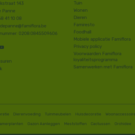
Tuin
kstraat 143
Wonen
e Panne
Dieren
58 41 10 08
Famiresto
.depanne@famiflora.be
Foodhall
-nummer: 0208:0845509606
Mobiele applicatie Famiflora
Privacy policy
Voorwaarden Famiflora
loyaliteitsprogramma
suren
Samenwerken met Famiflora
k
ratie
Dierenvoeding
Tuinmeubelen
Huisdecoratie
Woonaccessoir
Kamerplanten
Gazon Aanleggen
Meststoffen
Cactussen
Orchidee