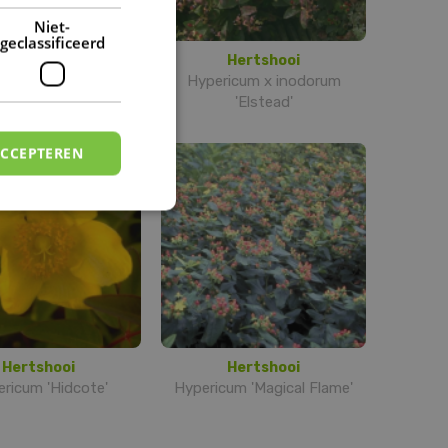
DUTCH
Niet-
geclassificeerd
Hertshooi
Hertshooi
ricum olympicum
Hypericum x inodorum
'Elstead'
ACCEPTEREN
Hertshooi
Hertshooi
ricum 'Hidcote'
Hypericum 'Magical Flame'