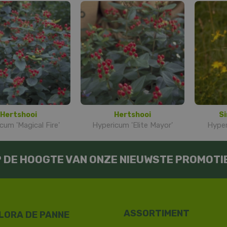
Hertshooi
Hertshooi
Si
cum 'Magical Fire'
Hypericum 'Elite Mayor'
Hyper
OP DE HOOGTE VAN ONZE NIEUWSTE PROMOTI
LORA DE PANNE