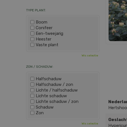
TYPE PLANT:
Boom
Conifeer
Een-tweejarig
Heester
Vaste plant
Wis selectie
ZON / SCHADUW:
Halfschaduw
Halfschaduw / zon
Lichte / halfschaduw
Lichte schaduw
Lichte schaduw / zon
Nederla
Schaduw
Hertshoo
Zon
Geslach
Wis selectie
Hypericu