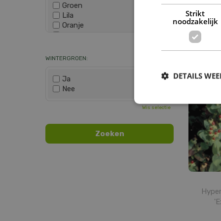
Groen
Strikt
Lila
noodzakelijk
Oranje
Paars
Hyperi
Wis selectie
Rood
Roze
WINTERGROEN:
Wit
Zwart
DETAILS WE
Ja
Nee
Wis selectie
Hyper
'E