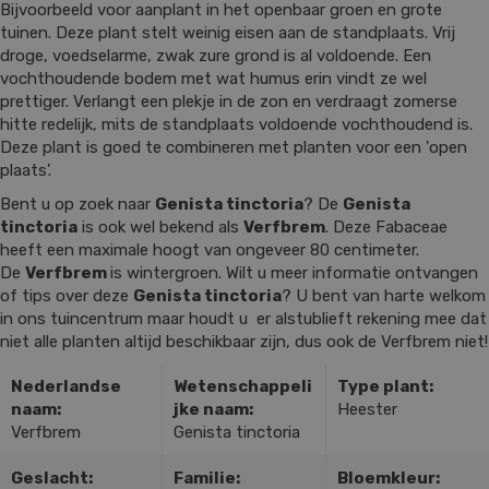
Bijvoorbeeld voor aanplant in het openbaar groen en grote
tuinen. Deze plant stelt weinig eisen aan de standplaats. Vrij
droge, voedselarme, zwak zure grond is al voldoende. Een
vochthoudende bodem met wat humus erin vindt ze wel
prettiger. Verlangt een plekje in de zon en verdraagt zomerse
hitte redelijk, mits de standplaats voldoende vochthoudend is.
Deze plant is goed te combineren met planten voor een 'open
plaats'.
Bent u op zoek naar
Genista tinctoria
? De
Genista
tinctoria
is ook wel bekend als
Verfbrem
. Deze Fabaceae
heeft een maximale hoogt van ongeveer 80 centimeter.
De
Verfbrem
is wintergroen. Wilt u meer informatie ontvangen
of tips over deze
Genista tinctoria
? U bent van harte welkom
in ons tuincentrum maar houdt u er alstublieft rekening mee dat
niet alle planten altijd beschikbaar zijn, dus ook de Verfbrem niet!
Nederlandse
Wetenschappeli
Type plant:
naam:
jke naam:
Heester
Verfbrem
Genista tinctoria
Geslacht:
Familie:
Bloemkleur: