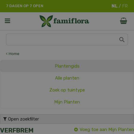
G
7 DAGEN OP 7 OPEN
a
n
a
a
r
c
o
n
Home
t
e
Plantengids
n
t
Alle planten
Zoek op tuintype
Mijn Planten
Open zoekfilter
VERFBREM
Voeg toe aan Mijn Planten