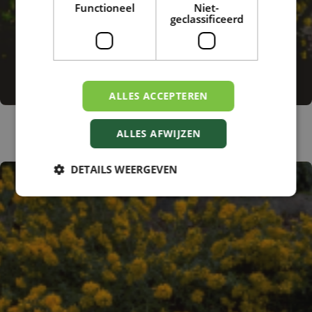
Functioneel
Niet-
geclassificeerd
ALLES ACCEPTEREN
Spaanse brem
Genista hispanica
ALLES AFWIJZEN
DETAILS WEERGEVEN