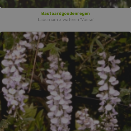
Bastaardgoudenregen
Laburnum x watereri 'Vossii'