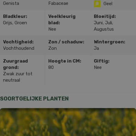
Genista
Fabaceae
Geel
Bladkleur:
Veelkleurig
Bloeitijd:
Grijs, Groen
blad:
Juni, Juli,
Nee
Augustus
Vochtigheid:
Zon / schaduw:
Wintergroen:
Vochthoudend
Zon
Ja
Zuurgraad
Hoogte in CM:
Giftig:
grond:
80
Nee
Zwak zuur tot
neutraal
SOORTGELIJKE PLANTEN