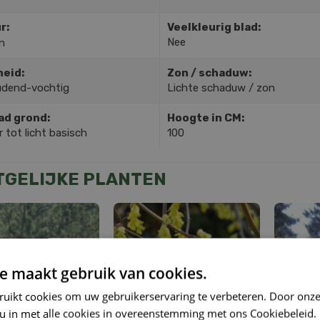
r:
Veelkleurig blad:
Nee
n
heid:
Zon / schaduw:
dend-vochtig
Lichte schaduw / zon
ad grond:
Hoogte in CM:
 tot licht basisch
100
TGELIJKE PLANTEN
e maakt gebruik van cookies.
ruikt cookies om uw gebruikerservaring te verbeteren. Door onze
 u in met alle cookies in overeenstemming met ons Cookiebeleid.