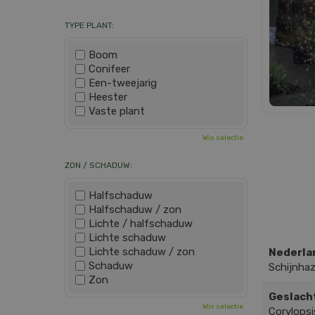
TYPE PLANT:
Boom
Conifeer
Een-tweejarig
Heester
Vaste plant
Wis selectie
ZON / SCHADUW:
Halfschaduw
Halfschaduw / zon
Lichte / halfschaduw
Lichte schaduw
Lichte schaduw / zon
Nederla
Schaduw
Schijnhaz
Zon
Geslach
Wis selectie
Corylopsi