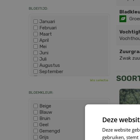
BLOEITIJD:
Bladkleu
Groe
Januari
Februari
Vochtig
Maart
Vochthou
April
Mei
Zuurgra
Juni
Zwak zuur
Juli
Augustus
September
SOOR
Oktober
Wis selectie
November
December
BLOEMKLEUR:
Beige
Blauw
Deze websit
Bruin
Geel
Deze website geb
Gemengd
gebruiken, stemt
Grijs