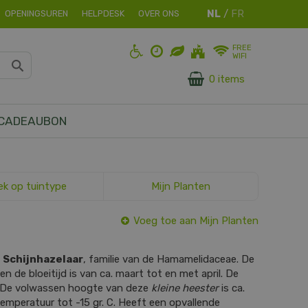
OPENINGSUREN
HELPDESK
OVER ONS
FREE
WIFI
0 items
CADEAUBON
ek op tuintype
Mijn Planten
Voeg toe aan Mijn Planten
s
Schijnhazelaar
, familie van de Hamamelidaceae. De
en de bloeitijd is van ca. maart tot en met april. De
. De volwassen hoogte van deze
kleine heester
is ca.
emperatuur tot -15 gr. C. Heeft een opvallende