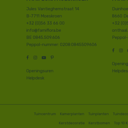
Jules Vantieghemstraat 14
Duinhoe
B-7711 Moeskroen
8660 D
+32 (0)56 33 66 00
+32 (0)
info@famiflora.be
onthaal
BE 0845.509.606
Peppol
Peppol-nummer: 0208:0845509606
Opening
Openingsuren
Helpdes
Helpdesk
Tuincentrum
Kamerplanten
Tuinplanten
Tuindeco
Kerstdecoratie
Kerstbomen
Top 10 