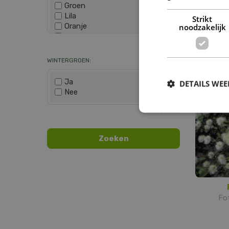
Groen
Lila
Strikt
Oranje
noodzakelijk
Sc
Paars
Cory
Wis selectie
Rood
Roze
WINTERGROEN:
Wit
Zwart
Ja
DETAILS WE
Nee
Wis selectie
Fot