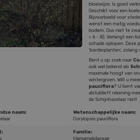
bloeiwijze. Is goed verkr
Geschikt voor een koele
Bijvoorbeeld voor stede
wenst een matig voedse
bodem. Dus niet te zwar
= 6 - 8). Verlangt een l
schade oplopen. Deze p
'borderplanten', zolang 
Bent u op zoek naar
Co
ook wel bekend als
Sch
maximale hoogt van on
wintergroen. Wilt u mee
pauciflora
? U bent va
alstublieft rekening mee
de Schijnhazelaar niet!
ndse naam:
Wetenschappelijke naam:
elaar
Corylopsis pauciflora
t:
Familie:
s
Hamamelidaceae