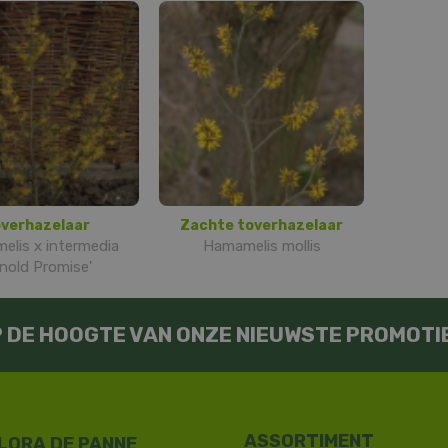
verhazelaar
Zachte toverhazelaar
lis x intermedia
Hamamelis mollis
rnold Promise'
OP DE HOOGTE VAN ONZE NIEUWSTE PROMOTI
LORA DE PANNE