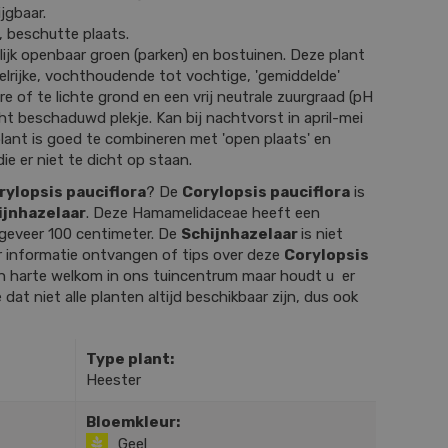
ijgbaar.
, beschutte plaats.
lijk openbaar groen (parken) en bostuinen. Deze plant
lrijke, vochthoudende tot vochtige, 'gemiddelde'
e of te lichte grond en een vrij neutrale zuurgraad (pH
icht beschaduwd plekje. Kan bij nachtvorst in april-mei
lant is goed te combineren met 'open plaats' en
die er niet te dicht op staan.
rylopsis pauciflora
? De
Corylopsis pauciflora
is
ijnhazelaar
. Deze Hamamelidaceae heeft een
geveer 100 centimeter. De
Schijnhazelaar
is niet
r informatie ontvangen of tips over deze
Corylopsis
n harte welkom in ons tuincentrum maar houdt u er
 dat niet alle planten altijd beschikbaar zijn, dus ook
Type plant:
Heester
Bloemkleur:
Geel