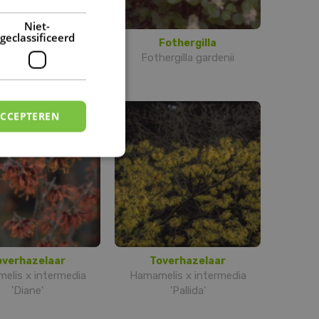
DUTCH
Niet-
geclassificeerd
merikaanse
Fothergilla
overhazelaar
Fothergilla gardenii
melis virginiana
ACCEPTEREN
overhazelaar
Toverhazelaar
elis x intermedia
Hamamelis x intermedia
'Diane'
'Pallida'