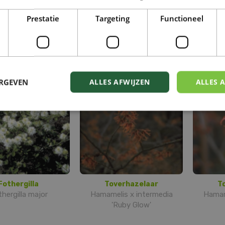
Prestatie
Targeting
Functioneel
hijnhazelaar
Schijnhazelaar
A
lopsis sinensis
Corylopsis spicata
t
Hama
ERGEVEN
ALLES AFWIJZEN
ALLES 
Fothergilla
Toverhazelaar
T
hergilla major
Hamamelis x intermedia
Hamam
'Ruby Glow'