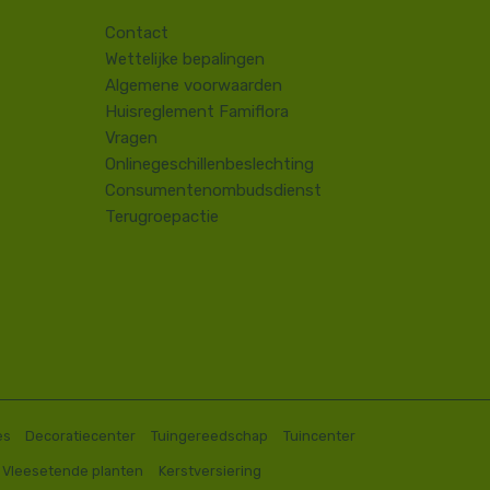
Contact
​Wettelijke bepalingen
Algemene voorwaarden
Huisreglement Famiflora
Vragen
Onlinegeschillenbeslechting
Consumentenombudsdienst
Terugroepactie
es
Decoratiecenter
Tuingereedschap
Tuincenter
Vleesetende planten
Kerstversiering