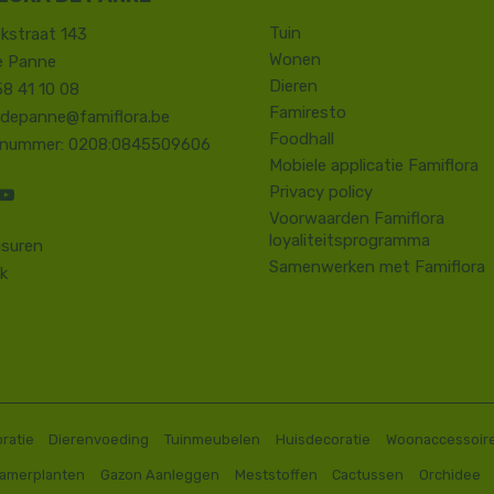
Tuin
kstraat 143
Wonen
e Panne
Dieren
58 41 10 08
Famiresto
.depanne@famiflora.be
Foodhall
-nummer: 0208:0845509606
Mobiele applicatie Famiflora
Privacy policy
Voorwaarden Famiflora
loyaliteitsprogramma
suren
Samenwerken met Famiflora
k
ratie
Dierenvoeding
Tuinmeubelen
Huisdecoratie
Woonaccessoir
Kamerplanten
Gazon Aanleggen
Meststoffen
Cactussen
Orchidee