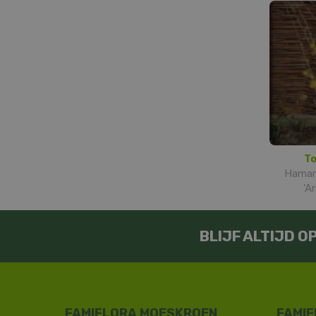
To
Hamame
'A
BLIJF ALTIJD 
FAMIFLORA MOESKROEN
FAMIF