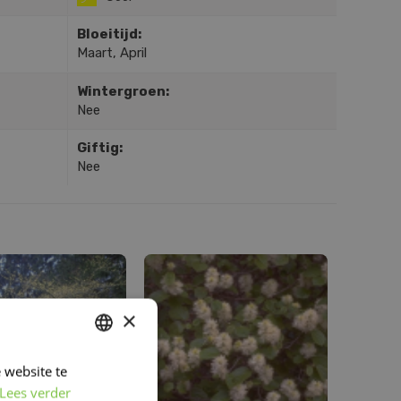
Bloeitijd:
Maart, April
Wintergroen:
Nee
Giftig:
Nee
×
 website te
DUTCH
Lees verder
FRENCH