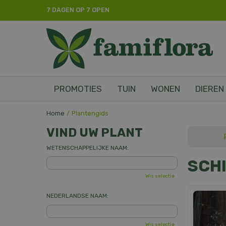
Ga
7 DAGEN OP 7 OPEN
naar
content
PROMOTIES
TUIN
WONEN
DIEREN
Home
Plantengids
VIND UW PLANT
WETENSCHAPPELIJKE NAAM:
SCH
Wis selectie
NEDERLANDSE NAAM:
Wis selectie