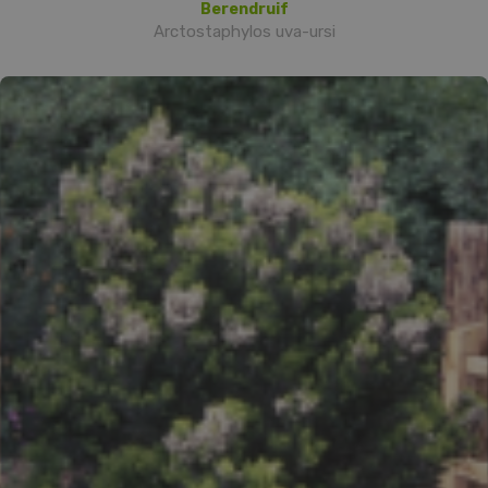
Berendruif
Arctostaphylos uva-ursi