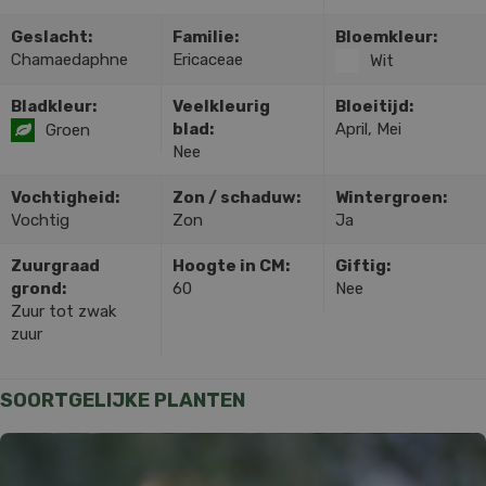
Geslacht:
Familie:
Bloemkleur:
Chamaedaphne
Ericaceae
Wit
Bladkleur:
Veelkleurig
Bloeitijd:
blad:
April, Mei
Groen
Nee
Vochtigheid:
Zon / schaduw:
Wintergroen:
Vochtig
Zon
Ja
Zuurgraad
Hoogte in CM:
Giftig:
grond:
60
Nee
Zuur tot zwak
zuur
SOORTGELIJKE PLANTEN