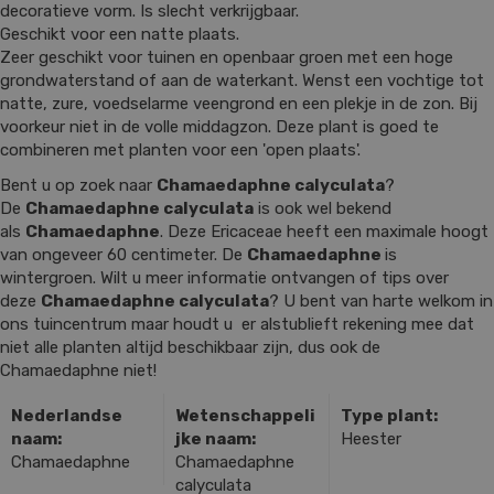
decoratieve vorm. Is slecht verkrijgbaar.
Geschikt voor een natte plaats.
Zeer geschikt voor tuinen en openbaar groen met een hoge
grondwaterstand of aan de waterkant. Wenst een vochtige tot
natte, zure, voedselarme veengrond en een plekje in de zon. Bij
voorkeur niet in de volle middagzon. Deze plant is goed te
combineren met planten voor een 'open plaats'.
Bent u op zoek naar
Chamaedaphne calyculata
?
De
Chamaedaphne calyculata
is ook wel bekend
als
Chamaedaphne
. Deze Ericaceae heeft een maximale hoogt
van ongeveer 60 centimeter. De
Chamaedaphne
is
wintergroen. Wilt u meer informatie ontvangen of tips over
deze
Chamaedaphne calyculata
? U bent van harte welkom in
ons tuincentrum maar houdt u er alstublieft rekening mee dat
niet alle planten altijd beschikbaar zijn, dus ook de
Chamaedaphne niet!
Nederlandse
Wetenschappeli
Type plant:
naam:
jke naam:
Heester
Chamaedaphne
Chamaedaphne
calyculata