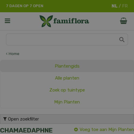
G
7 DAGEN OP 7 OPEN
a
n
a
a
r
c
o
n
Home
t
e
Plantengids
n
t
Alle planten
Zoek op tuintype
Mijn Planten
Open zoekfilter
CHAMAEDAPHNE
Voeg toe aan Mijn Planten