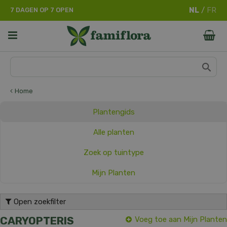
G
7 DAGEN OP 7 OPEN
a
n
a
a
r
c
o
n
Home
t
e
Plantengids
n
t
Alle planten
Zoek op tuintype
Mijn Planten
Open zoekfilter
CARYOPTERIS
Voeg toe aan Mijn Planten