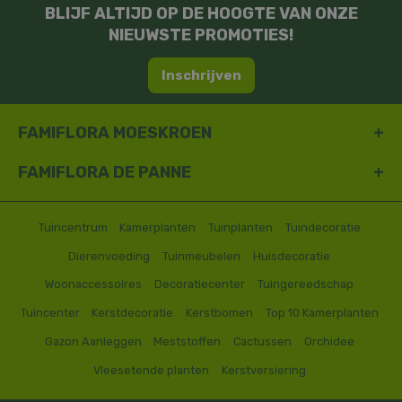
BLIJF ALTIJD OP DE HOOGTE VAN ONZE
NIEUWSTE PROMOTIES!
Inschrijven
FAMIFLORA MOESKROEN
FAMIFLORA DE PANNE
Tuincentrum
Kamerplanten
Tuinplanten
Tuindecoratie
Dierenvoeding
Tuinmeubelen
Huisdecoratie
Woonaccessoires
Decoratiecenter
Tuingereedschap
Tuincenter
Kerstdecoratie
Kerstbomen
Top 10 Kamerplanten
Gazon Aanleggen
Meststoffen
Cactussen
Orchidee
Vleesetende planten
Kerstversiering