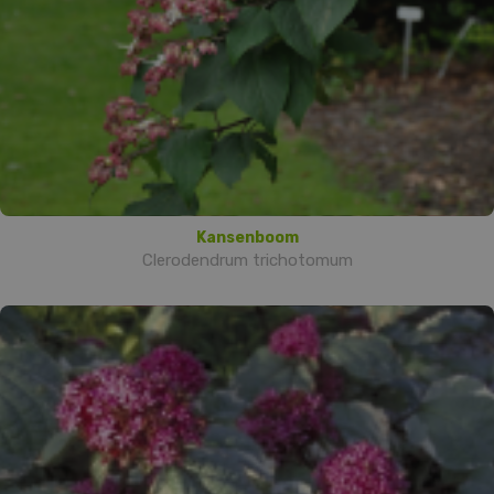
Kansenboom
Clerodendrum trichotomum