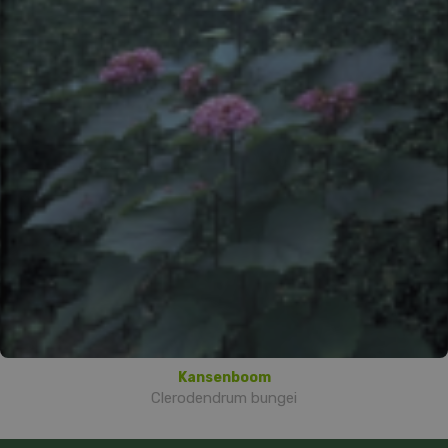
Kansenboom
Clerodendrum bungei