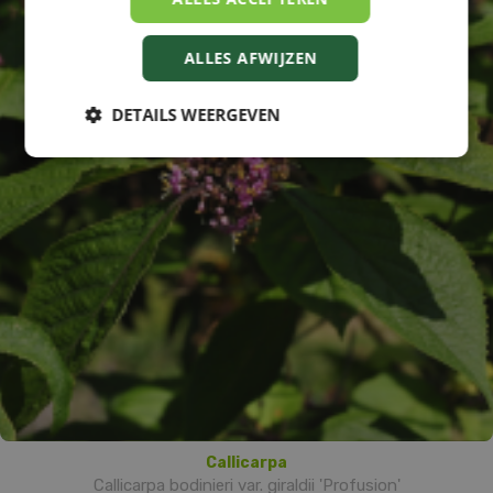
ALLES AFWIJZEN
DETAILS WEERGEVEN
Callicarpa
Callicarpa bodinieri var. giraldii 'Profusion'