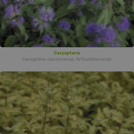
Caryopteris
Caryopteris clandonensis 'ArthurSimmonds'