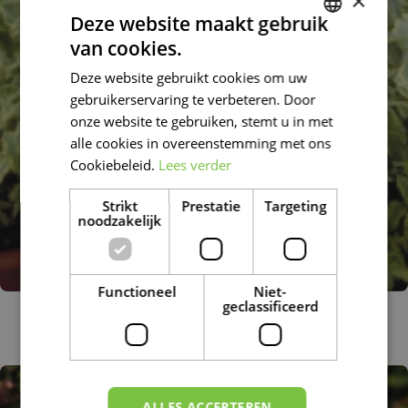
×
Deze website maakt gebruik
van cookies.
DUTCH
Deze website gebruikt cookies om uw
FRENCH
gebruikerservaring te verbeteren. Door
DUTCH
onze website te gebruiken, stemt u in met
alle cookies in overeenstemming met ons
Cookiebeleid.
Lees verder
Strikt
Prestatie
Targeting
noodzakelijk
Functioneel
Niet-
geclassificeerd
Caryopteris
Caryopteris clandonensis 'Summer Sorbet'
ALLES ACCEPTEREN