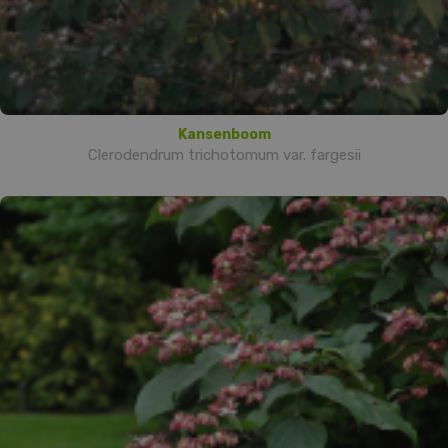
Kansenboom
Clerodendrum trichotomum var. fargesii