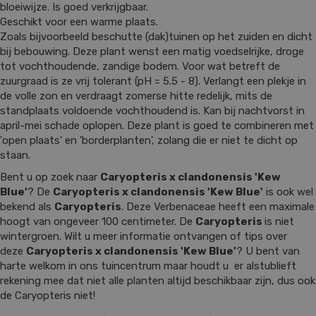
bloeiwijze. Is goed verkrijgbaar.
Geschikt voor een warme plaats.
Zoals bijvoorbeeld beschutte (dak)tuinen op het zuiden en dicht
bij bebouwing. Deze plant wenst een matig voedselrijke, droge
tot vochthoudende, zandige bodem. Voor wat betreft de
zuurgraad is ze vrij tolerant (pH = 5.5 - 8). Verlangt een plekje in
de volle zon en verdraagt zomerse hitte redelijk, mits de
standplaats voldoende vochthoudend is. Kan bij nachtvorst in
april-mei schade oplopen. Deze plant is goed te combineren met
'open plaats' en 'borderplanten', zolang die er niet te dicht op
staan.
Bent u op zoek naar
Caryopteris x clandonensis 'Kew
Blue'
? De
Caryopteris x clandonensis 'Kew Blue'
is ook wel
bekend als
Caryopteris
. Deze Verbenaceae heeft een maximale
hoogt van ongeveer 100 centimeter. De
Caryopteris
is niet
wintergroen. Wilt u meer informatie ontvangen of tips over
deze
Caryopteris x clandonensis 'Kew Blue'
? U bent van
harte welkom in ons tuincentrum maar houdt u er alstublieft
rekening mee dat niet alle planten altijd beschikbaar zijn, dus ook
de Caryopteris niet!