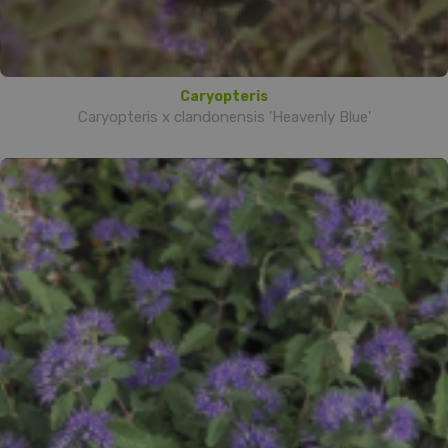
Caryopteris
Caryopteris x clandonensis 'Heavenly Blue'