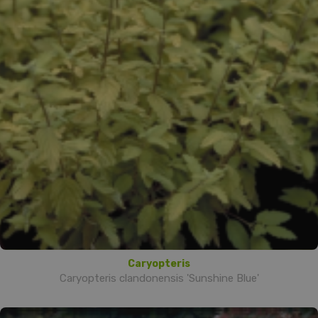
Caryopteris
Caryopteris clandonensis 'Sunshine Blue'