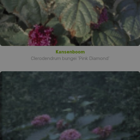
Kansenboom
Clerodendrum bungei 'Pink Diamond'