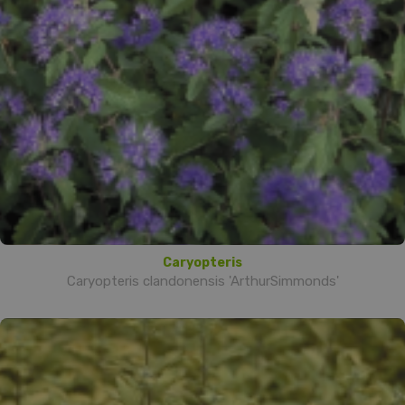
Caryopteris
Caryopteris clandonensis 'ArthurSimmonds'