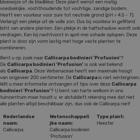
bloeiwijze of de bladkleur. Deze plant wenst een matig
voedselrijke, vochthoudende tot vochtige, zandige bodem.
Heeft een voorkeur voor zure tot neutrale grond (pH = 4.5 - 7).
Verlangt een plekje uit de volle zon. Dus bij voorkeur in gefilterd
licht van andere planten. Een plekje in de halfschaduw wordt ook
verdragen. Kan bij nachtvorst in april-mei schade oplopen. Deze
plant is door zijn vorm lastig met hoge vaste planten te
combineren.
Bent u op zoek naar
Callicarpa bodinieri 'Profusion'
?
De
Callicarpa bodinieri 'Profusion'
is ook wel bekend
als
Callicarpa
. Deze Verbenaceae heeft een maximale hoogt
van ongeveer 200 centimeter. De
Callicarpa
is niet wintergroen.
Wilt u meer informatie ontvangen of tips over deze
Callicarpa
bodinieri 'Profusion'
? U bent van harte welkom in ons
tuincentrum maar houdt u er alstublieft rekening mee dat niet
alle planten altijd beschikbaar zijn, dus ook de Callicarpa niet!
Nederlandse
Wetenschappeli
Type plant:
naam:
jke naam:
Heester
Callicarpa
Callicarpa bodinieri
'Profusion'