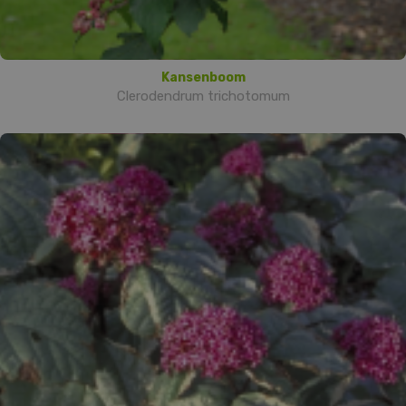
Kansenboom
Clerodendrum trichotomum