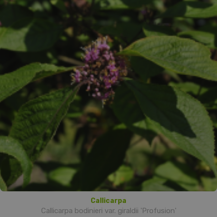
Callicarpa
Callicarpa bodinieri var. giraldii 'Profusion'