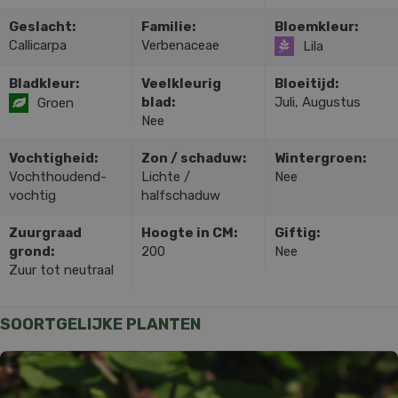
Geslacht:
Familie:
Bloemkleur:
Callicarpa
Verbenaceae
Lila
Bladkleur:
Veelkleurig
Bloeitijd:
blad:
Juli, Augustus
Groen
Nee
Vochtigheid:
Zon / schaduw:
Wintergroen:
Vochthoudend-
Lichte /
Nee
vochtig
halfschaduw
Zuurgraad
Hoogte in CM:
Giftig:
grond:
200
Nee
Zuur tot neutraal
SOORTGELIJKE PLANTEN