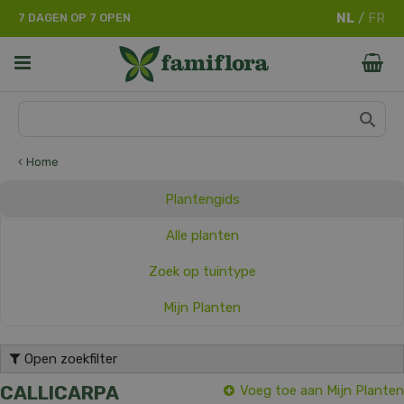
G
7 DAGEN OP 7 OPEN
a
n
a
a
r
c
o
n
Home
t
e
Plantengids
n
t
Alle planten
Zoek op tuintype
Mijn Planten
Open zoekfilter
CALLICARPA
Voeg toe aan Mijn Planten