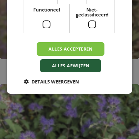
Functioneel
Niet-
geclassificeerd
ALLES ACCEPTEREN
Caryopteris
ALLES AFWIJZEN
Caryopteris x clandonensis 'Heavenly Blue'
DETAILS WEERGEVEN