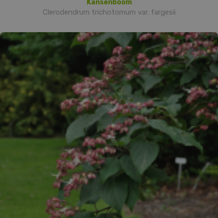
Kansenboom
Clerodendrum trichotomum var. fargesii