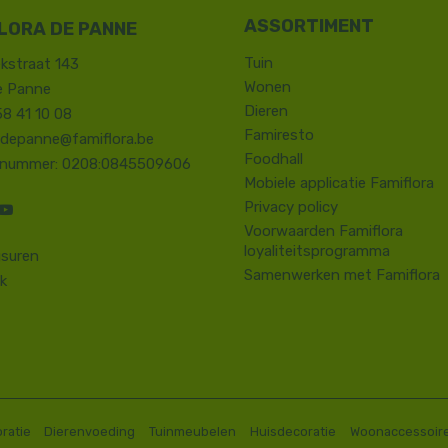
LORA DE PANNE
Tuin
kstraat 143
Wonen
e Panne
Dieren
58 41 10 08
Famiresto
.depanne@famiflora.be
Foodhall
-nummer: 0208:0845509606
Mobiele applicatie Famiflora
Privacy policy
Voorwaarden Famiflora
loyaliteitsprogramma
suren
Samenwerken met Famiflora
k
ratie
Dierenvoeding
Tuinmeubelen
Huisdecoratie
Woonaccessoir