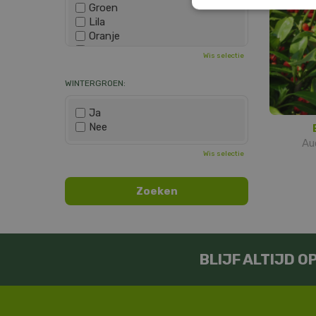
Groen
Lila
Oranje
Paars
Wis selectie
Rood
Roze
WINTERGROEN:
Wit
Zwart
Ja
Nee
Au
Wis selectie
BLIJF ALTIJD 