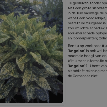
Te gebruiken zonder spe
Met een grote sierwaard
in de tuin vanwege de m
wenst een voedselrijke
betreft de zuurgraad is z
zon of lichte schaduw. 
april-mei schade oplope
en 'borderplanten', zola
Bent u op zoek naar
Au
'Angelon'
is ook wel b
maximale hoogt van on
Wilt u meer informatie
'Angelon'
? U bent van
alstublieft rekening mee
de Cornaceae niet!