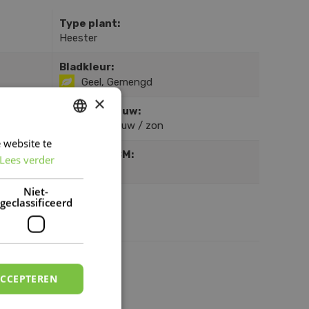
Type plant:
Heester
Bladkleur:
Geel, Gemengd
×
Zon / schaduw:
Lichte schaduw / zon
 website te
DUTCH
Hoogte in CM:
Lees verder
FRENCH
200
DUTCH
Niet-
geclassificeerd
ACCEPTEREN