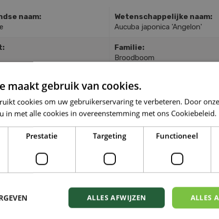
ndse naam:
Wetenschappelijke naam:
e
Aucuba japonica 'Angelon'
t:
Familie:
Broodboom
rig blad:
Vochtigheid:
e maakt gebruik van cookies.
Vochthoudend-vochtig
ruikt cookies om uw gebruikerservaring te verbeteren. Door onze
roen:
Zuurgraad grond:
 u in met alle cookies in overeenstemming met ons Cookiebeleid.
Zwak zuur tot licht basisch
Prestatie
Targeting
Functioneel
TGELIJKE PLANTEN
ERGEVEN
ALLES AFWIJZEN
ALLES 