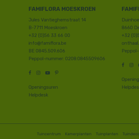
FAMIFLORA MOESKROEN
FAMIF
Jules Vantieghemstraat 14
Duinhoe
B-7711 Moeskroen
8660 D
+32 (0)56 33 66 00
+32 (0)
info@famiflora.be
onthaal
BE 0845.509.606
Peppol
Peppol-nummer: 0208:0845509606
Opening
Openingsuren
Helpdes
Helpdesk
Tuincentrum
Kamerplanten
Tuinplanten
Tuindeco