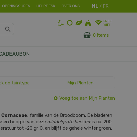
OPENINGSUREN
HELPDESK
OVER ONS
FREE
WIFI
0 items
CADEAUBON
ek op tuintype
Mijn Planten
Voeg toe aan Mijn Planten
s
Cornaceae
, familie van de Broodboom. De bladeren
assen hoogte van deze
middelgrote heester
is ca. 200
atuur tot -20 gr. C. en blijft de gehele winter groen.