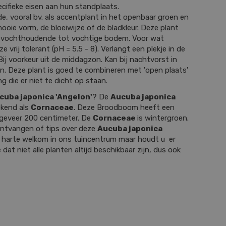
cifieke eisen aan hun standplaats.
e, vooral bv. als accentplant in het openbaar groen en
ooie vorm, de bloeiwijze of de bladkleur. Deze plant
, vochthoudende tot vochtige bodem. Voor wat
e vrij tolerant (pH = 5.5 - 8). Verlangt een plekje in de
Bij voorkeur uit de middagzon. Kan bij nachtvorst in
n. Deze plant is goed te combineren met 'open plaats'
ng die er niet te dicht op staan.
cuba japonica 'Angelon'
? De
Aucuba japonica
ekend als
Cornaceae
. Deze Broodboom heeft een
geveer 200 centimeter. De
Cornaceae
is wintergroen.
 ontvangen of tips over deze
Aucuba japonica
 harte welkom in ons tuincentrum maar houdt u er
 dat niet alle planten altijd beschikbaar zijn, dus ook