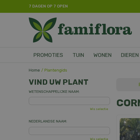
Ga
7 DAGEN OP 7 OPEN
naar
content
PROMOTIES
TUIN
WONEN
DIEREN
Home
Plantengids
VIND UW PLANT
WETENSCHAPPELIJKE NAAM:
COR
Wis selectie
NEDERLANDSE NAAM:
Wis selectie