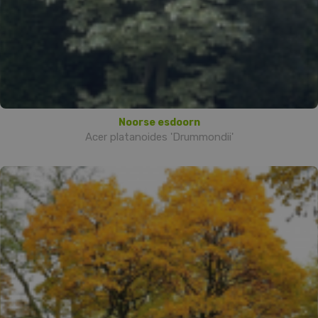
Noorse esdoorn
Acer platanoides 'Drummondii'