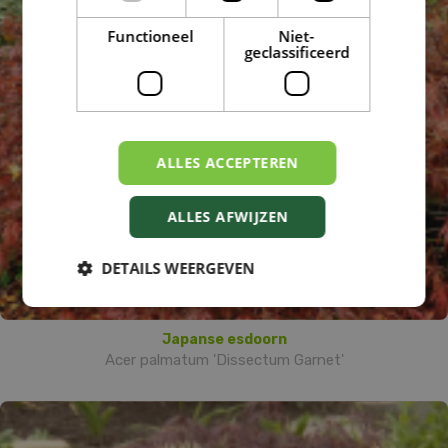
Functioneel
Niet-
geclassificeerd
ALLES ACCEPTEREN
ALLES AFWIJZEN
DETAILS WEERGEVEN
Japanse esdoorn
Acer palmatum 'Dissectum Garnet'