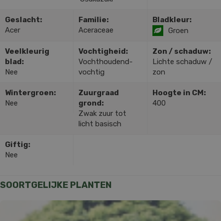
Geslacht:
Familie:
Bladkleur:
Acer
Aceraceae
Groen
Veelkleurig
Vochtigheid:
Zon / schaduw:
blad:
Vochthoudend-
Lichte schaduw /
Nee
vochtig
zon
Wintergroen:
Zuurgraad
Hoogte in CM:
Nee
grond:
400
Zwak zuur tot
licht basisch
Giftig:
Nee
SOORTGELIJKE PLANTEN