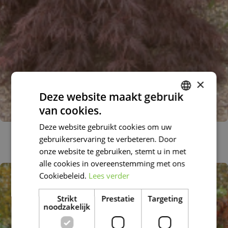
×
Deze website maakt gebruik
van cookies.
DUTCH
Deze website gebruikt cookies om uw
FRENCH
Japanse esdoorn
gebruikerservaring te verbeteren. Door
Acer palmatum 'Garnet'
DUTCH
onze website te gebruiken, stemt u in met
alle cookies in overeenstemming met ons
Cookiebeleid.
Lees verder
Strikt
Prestatie
Targeting
noodzakelijk