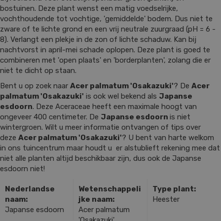
bostuinen. Deze plant wenst een matig voedselrijke,
vochthoudende tot vochtige, 'gemiddelde' bodem. Dus niet te
zware of te lichte grond en een vrij neutrale zuurgraad (pH = 6 -
8). Verlangt een plekje in de zon of lichte schaduw. Kan bij
nachtvorst in april-mei schade oplopen. Deze plant is goed te
combineren met 'open plaats' en 'borderplanten', zolang die er
niet te dicht op staan.
Bent u op zoek naar
Acer palmatum 'Osakazuki'
? De
Acer
palmatum 'Osakazuki'
is ook wel bekend als
Japanse
esdoorn
. Deze Aceraceae heeft een maximale hoogt van
ongeveer 400 centimeter. De
Japanse esdoorn
is niet
wintergroen. Wilt u meer informatie ontvangen of tips over
deze
Acer palmatum 'Osakazuki'
? U bent van harte welkom
in ons tuincentrum maar houdt u er alstublieft rekening mee dat
niet alle planten altijd beschikbaar zijn, dus ook de Japanse
esdoorn niet!
Nederlandse
Wetenschappeli
Type plant:
naam:
jke naam:
Heester
Japanse esdoorn
Acer palmatum
'Osakazuki'