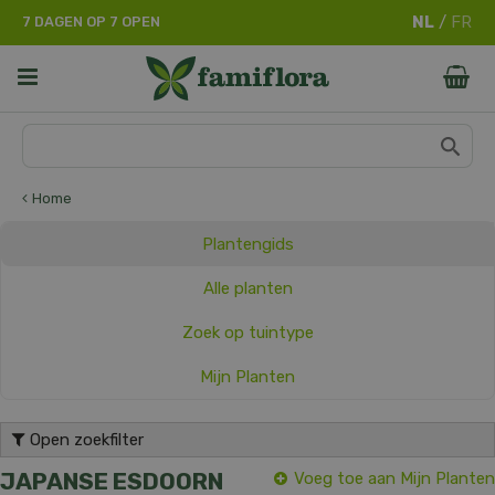
G
7 DAGEN OP 7 OPEN
a
n
a
a
r
c
o
n
Home
t
e
Plantengids
n
t
Alle planten
Zoek op tuintype
Mijn Planten
Open zoekfilter
JAPANSE ESDOORN
Voeg toe aan Mijn Planten