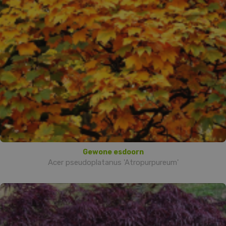
Gewone esdoorn
Acer pseudoplatanus 'Atropurpureum'