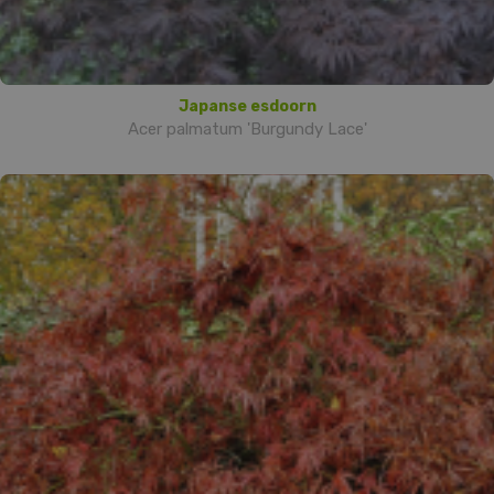
Japanse esdoorn
Acer palmatum 'Burgundy Lace'