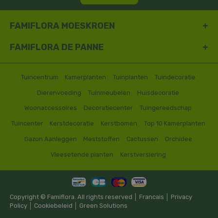
FAMIFLORA MOESKROEN
FAMIFLORA DE PANNE
Tuincentrum
Kamerplanten
Tuinplanten
Tuindecoratie
Dierenvoeding
Tuinmeubelen
Huisdecoratie
Woonaccessoires
Decoratiecenter
Tuingereedschap
Tuincenter
Kerstdecoratie
Kerstbomen
Top 10 Kamerplanten
Gazon Aanleggen
Meststoffen
Cactussen
Orchidee
Vleesetende planten
Kerstversiering
Copyright © Famiflora. All rights reserved │
Francais
│
Privacy
Policy
│
Cookiebeleid
│
Green Solutions