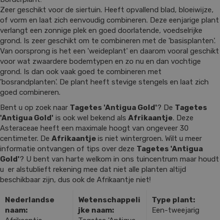
Zeer geschikt voor de siertuin. Heeft opvallend blad, bloeiwijze,
of vorm en laat zich eenvoudig combineren. Deze eenjarige plant
verlangt een zonnige plek en goed doorlatende, voedselrijke
grond. Is zeer geschikt om te combineren met de 'basisplanten'.
Van oorsprong is het een 'weideplant' en daarom vooral geschikt
voor wat zwaardere bodemtypen en zo nu en dan vochtige
grond. Is dan ook vaak goed te combineren met
'bosrandplanten'. De plant heeft stevige stengels en laat zich
goed combineren.
Bent u op zoek naar
Tagetes 'Antigua Gold'
? De
Tagetes
'Antigua Gold'
is ook wel bekend als
Afrikaantje
. Deze
Asteraceae heeft een maximale hoogt van ongeveer 30
centimeter. De
Afrikaantje
is niet wintergroen. Wilt u meer
informatie ontvangen of tips over deze
Tagetes 'Antigua
Gold'
? U bent van harte welkom in ons tuincentrum maar houdt
u er alstublieft rekening mee dat niet alle planten altijd
beschikbaar zijn, dus ook de Afrikaantje niet!
Nederlandse
Wetenschappeli
Type plant:
naam:
jke naam:
Een-tweejarig