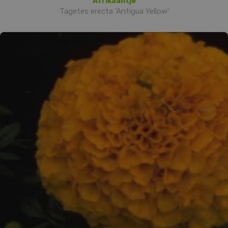
Afrikaantje
Tagetes erecta 'Antigua Yellow'