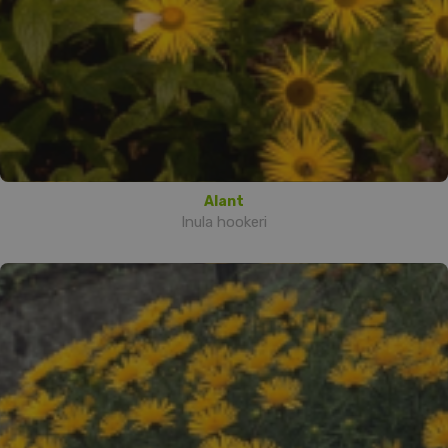
Alant
Inula hookeri