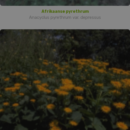
Afrikaanse pyrethrum
Anacyclus pyrethrum var. depressus