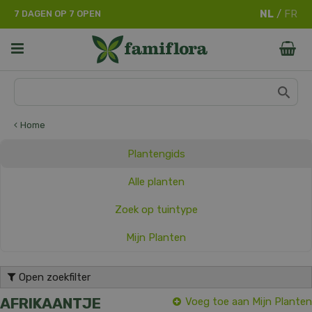
G
7 DAGEN OP 7 OPEN
a
n
a
a
r
c
o
n
Home
t
e
Plantengids
n
t
Alle planten
Zoek op tuintype
Mijn Planten
Open zoekfilter
AFRIKAANTJE
Voeg toe aan Mijn Planten