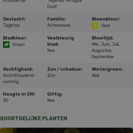
Afrikaantje
Tagetes 'Antigua
Gold'
Geslacht:
Familie:
Bloemkleur:
Tagetes
Asteraceae
Geel
Bladkleur:
Veelkleurig
Bloeitijd:
blad:
Mei, Juni, Juli,
Groen
Nee
Augustus,
September
Vochtigheid:
Zon / schaduw:
Wintergroen:
Vochthoudend-
Zon
Nee
vochtig
Hoogte in CM:
Giftig:
30
Nee
SOORTGELIJKE PLANTEN