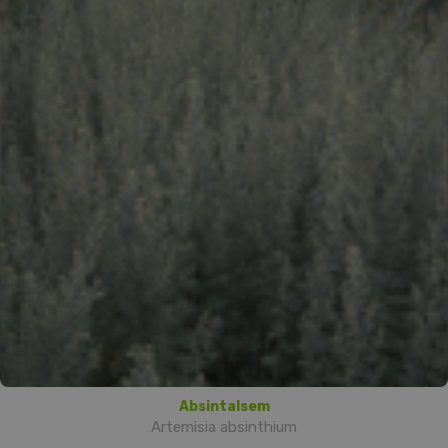
Absintalsem
Artemisia absinthium