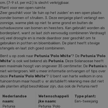
cm. (7-9 st. per m2.) Is slecht verkrijgbaar.
Plant voor een open ruimte:
Zeer geschikt voor 'de tuin op het zuiden' en een open plaats
zonder bomen of struiken. 3. Deze eenjarige plant verlangt een
zonnige, warme plek op niet te arme grond en buiten de
schaduwzone van bomen en heesters. Kan gebruikt worden als
borderplant, want ze laat zich eenvoudig combineren Verdraagt
vrij veel droogte en is mede daardoor zeer geschikt om te
gebruiken in potten en bloembakken. De plant heeft stevige
stengels en laat zich goed combineren.
Bent u op zoek naar
Petunia 'Polo White'
? De
Petunia 'Polo
White'
is ook wel bekend als
Petunia
. Deze Solanaceae heeft
een maximale hoogt van ongeveer 35 centimeter. De
Petunia
is
niet wintergroen. Wilt u meer informatie ontvangen of tips over
deze
Petunia 'Polo White'
? U bent van harte welkom in ons
tuincentrum maar houdt u er alstublieft rekening mee dat niet
alle planten altijd beschikbaar zijn, dus ook de Petunia niet!
Nederlandse
Wetenschappeli
Type plant:
naam:
jke naam:
Een-tweejarig
Petunia
Petunia 'Polo