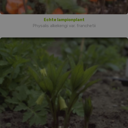
Echte lampionplant
Physalis alkekengi var. franchetii