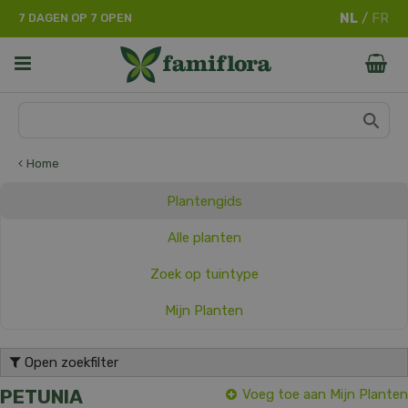
G
7 DAGEN OP 7 OPEN
a
n
a
a
r
c
o
n
Home
t
e
Plantengids
n
t
Alle planten
Zoek op tuintype
Mijn Planten
Open zoekfilter
PETUNIA
Voeg toe aan Mijn Planten