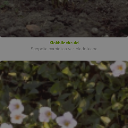
Klokbilzekruid
Scopolia carniolica var. hladnikiana