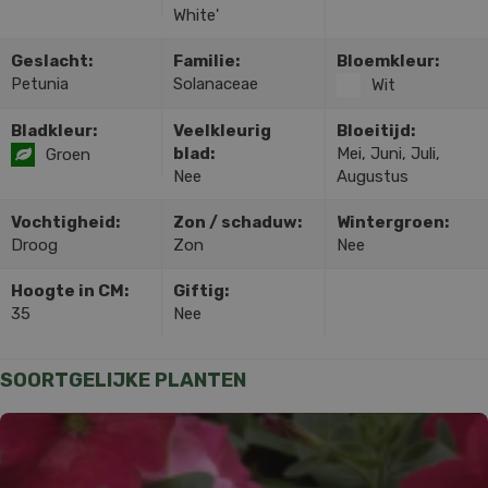
White'
Geslacht:
Familie:
Bloemkleur:
Petunia
Solanaceae
Wit
Bladkleur:
Veelkleurig
Bloeitijd:
blad:
Mei, Juni, Juli,
Groen
Nee
Augustus
Vochtigheid:
Zon / schaduw:
Wintergroen:
Droog
Zon
Nee
Hoogte in CM:
Giftig:
35
Nee
SOORTGELIJKE PLANTEN