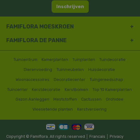
Inschrijven
FAMIFLORA MOESKROEN
FAMIFLORA DE PANNE
Tuincentrum
Kamerplanten
Tuinplanten
Tuindecoratie
Dierenvoeding
Tuinmeubelen
Huisdecoratie
Woonaccessoires
Decoratiecenter
Tuingereedschap
Tuincenter
Kerstdecoratie
Kerstbomen
Top 10 Kamerplanten
Gazon Aanleggen
Meststoffen
Cactussen
Orchidee
Vleesetende planten
Kerstversiering
Copyright © Famiflora. All rights reserved │
Francais
│
Privacy