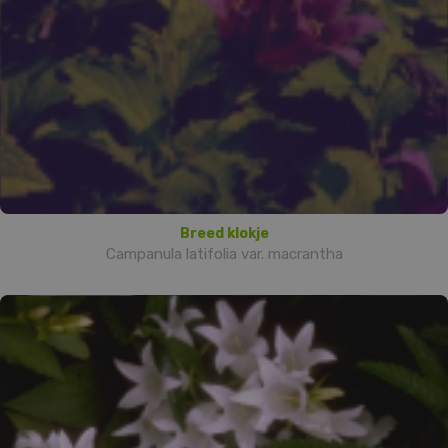
Breed klokje
Campanula latifolia var. macrantha