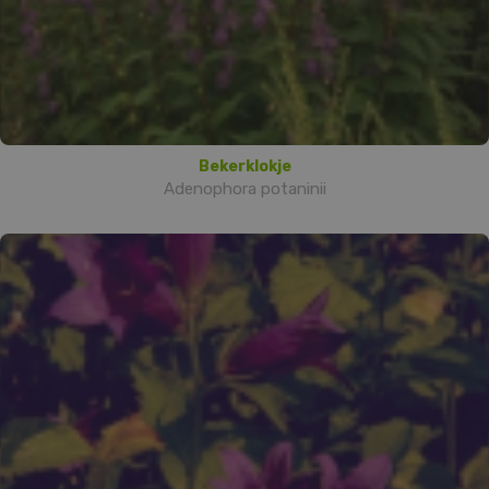
Bekerklokje
Adenophora potaninii