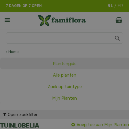
G
7 DAGEN OP 7 OPEN
a
n
a
a
r
c
o
n
Home
t
e
Plantengids
n
t
Alle planten
Zoek op tuintype
Mijn Planten
Open zoekfilter
TUINLOBELIA
Voeg toe aan Mijn Planten