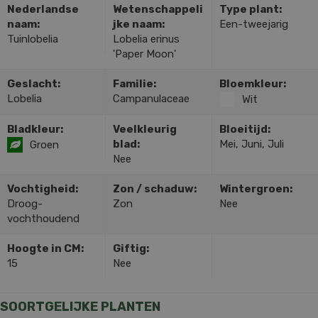
Nederlandse
Wetenschappeli
Type plant:
naam:
jke naam:
Een-tweejarig
Tuinlobelia
Lobelia erinus
'Paper Moon'
Geslacht:
Familie:
Bloemkleur:
Lobelia
Campanulaceae
Wit
Bladkleur:
Veelkleurig
Bloeitijd:
blad:
Mei, Juni, Juli
Groen
Nee
Vochtigheid:
Zon / schaduw:
Wintergroen:
Droog-
Zon
Nee
vochthoudend
Hoogte in CM:
Giftig:
15
Nee
SOORTGELIJKE PLANTEN