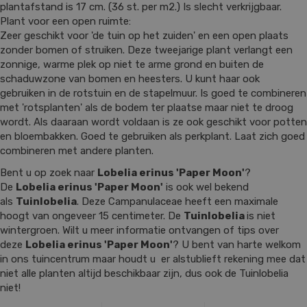
plantafstand is 17 cm. (36 st. per m2.) Is slecht verkrijgbaar.
Plant voor een open ruimte:
Zeer geschikt voor 'de tuin op het zuiden' en een open plaats
zonder bomen of struiken. Deze tweejarige plant verlangt een
zonnige, warme plek op niet te arme grond en buiten de
schaduwzone van bomen en heesters. U kunt haar ook
gebruiken in de rotstuin en de stapelmuur. Is goed te combineren
met 'rotsplanten' als de bodem ter plaatse maar niet te droog
wordt. Als daaraan wordt voldaan is ze ook geschikt voor potten
en bloembakken. Goed te gebruiken als perkplant. Laat zich goed
combineren met andere planten.
Bent u op zoek naar
Lobelia erinus 'Paper Moon'
?
De
Lobelia erinus 'Paper Moon'
is ook wel bekend
als
Tuinlobelia
. Deze Campanulaceae heeft een maximale
hoogt van ongeveer 15 centimeter. De
Tuinlobelia
is niet
wintergroen. Wilt u meer informatie ontvangen of tips over
deze
Lobelia erinus 'Paper Moon'
? U bent van harte welkom
in ons tuincentrum maar houdt u er alstublieft rekening mee dat
niet alle planten altijd beschikbaar zijn, dus ook de Tuinlobelia
niet!