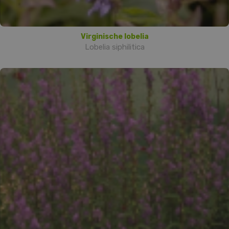
Virginische lobelia
Lobelia siphilitica