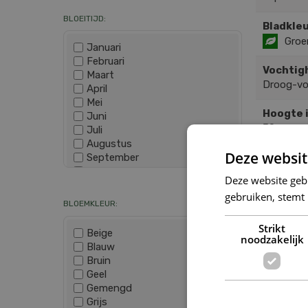
BLOEITIJD:
Bladkleu
Groe
Januari
Februari
Vochtig
Maart
Droog-v
April
Mei
Hoogte 
Juni
30
Juli
Augustus
Deze websit
September
SOOR
Oktober
Wis selectie
Deze website geb
November
gebruiken, stemt
December
BLOEMKLEUR:
Strikt
Beige
noodzakelijk
Blauw
Bruin
Geel
Gemengd
Grijs