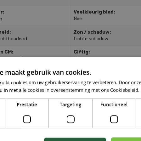
r:
Veelkleurig blad:
Nee
n
heid:
Zon / schaduw:
ochthoudend
Lichte schaduw
in CM:
Giftig:
Nee
e maakt gebruik van cookies.
TGELIJKE PLANTEN
ruikt cookies om uw gebruikerservaring te verbeteren. Door onze
 u in met alle cookies in overeenstemming met ons Cookiebeleid.
Prestatie
Targeting
Functioneel