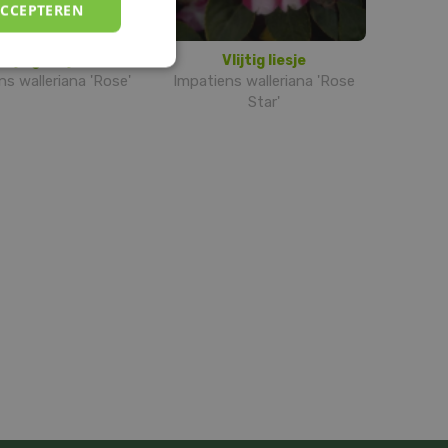
ACCEPTEREN
Vlijtig liesje
Vlijtig liesje
ns walleriana 'Rose'
Impatiens walleriana 'Rose
Star'