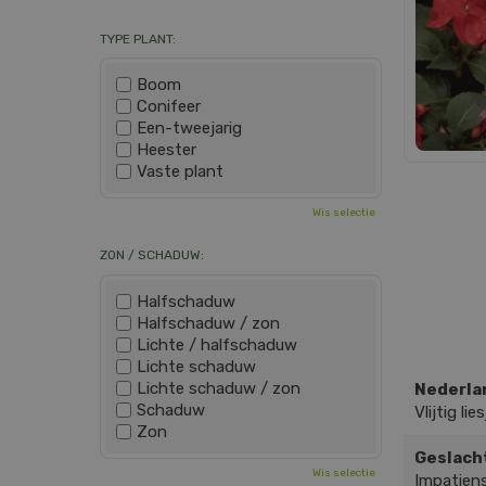
TYPE PLANT:
Boom
Conifeer
Een-tweejarig
Heester
Vaste plant
Wis selectie
ZON / SCHADUW:
Halfschaduw
Halfschaduw / zon
Lichte / halfschaduw
Lichte schaduw
Lichte schaduw / zon
Nederla
Schaduw
Vlijtig lies
Zon
Geslach
Wis selectie
Impatien