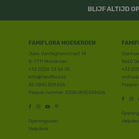
BLIJF ALTIJD 
FAMIFLORA MOESKROEN
FAMIF
Jules Vantieghemstraat 14
Duinhoe
B-7711 Moeskroen
8660 D
+32 (0)56 33 66 00
+32 (0)
info@famiflora.be
onthaal
BE 0845.509.606
Peppol
Peppol-nummer: 0208:0845509606
Opening
Openingsuren
Helpdes
Helpdesk