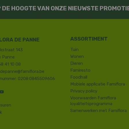
OP DE HOOGTE VAN ONZE NIEUWSTE PROMOTI
LORA DE PANNE
Tuin
kstraat 143
Wonen
e Panne
Dieren
58 41 10 08
Famiresto
.depanne@famiflora.be
Foodhall
-nummer: 0208:0845509606
Mobiele applicatie Famiflora
Privacy policy
Voorwaarden Famiflora
loyaliteitsprogramma
suren
Samenwerken met Famiflora
k