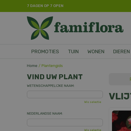
Ga
7 DAGEN OP 7 OPEN
naar
content
PROMOTIES
TUIN
WONEN
DIEREN
Home
Plantengids
VIND UW PLANT
WETENSCHAPPELIJKE NAAM:
VLIJ
Wis selectie
NEDERLANDSE NAAM:
Wis selectie