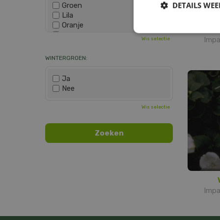
DETAILS WE
Groen
Lila
Oranje
Paars
Impa
Wis selectie
Rood
Roze
WINTERGROEN:
Wit
Zwart
Ja
Nee
Wis selectie
Impa