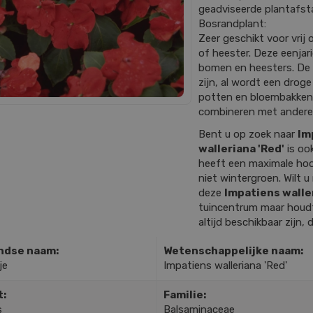
geadviseerde plantafstan
Bosrandplant:
Zeer geschikt voor vri
of heester. Deze eenjar
bomen en heesters. De
zijn, al wordt een drog
potten en bloembakken. 
combineren met andere
Bent u op zoek naar
Im
walleriana 'Red'
is oo
heeft een maximale ho
niet wintergroen. Wilt 
deze
Impatiens waller
tuincentrum maar houdt 
altijd beschikbaar zijn, d
ndse naam:
Wetenschappelijke naam:
je
Impatiens walleriana 'Red'
t:
Familie:
s
Balsaminaceae