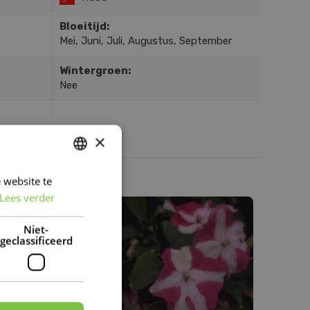
Bloeitijd:
Mei, Juni, Juli, Augustus, September
Wintergroen:
Nee
×
 website te
DUTCH
Lees verder
FRENCH
DUTCH
Niet-
geclassificeerd