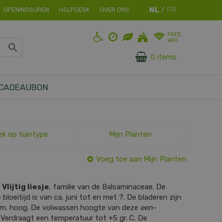
OPENINGSUREN
HELPDESK
OVER ONS
FREE
WIFI
0 items
CADEAUBON
ek op tuintype
Mijn Planten
Voeg toe aan Mijn Planten
s
Vlijtig liesje
, familie van de Balsaminaceae. De
bloeitijd is van ca. juni tot en met ?. De bladeren zijn
cm. hoog. De volwassen hoogte van deze
een-
 Verdraagt een temperatuur tot +5 gr. C. De