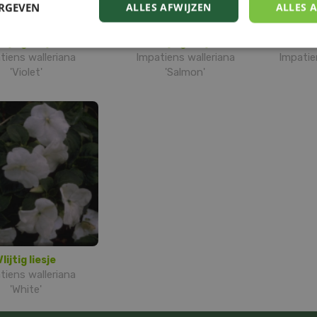
ERGEVEN
ALLES AFWIJZEN
ALLES 
Vlijtig liesje
Vlijtig liesje
tiens walleriana
Impatiens walleriana
Impatie
'Violet'
'Salmon'
Vlijtig liesje
tiens walleriana
'White'