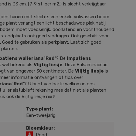
d is 33 cm. (7-9 st. per m2.) Is slecht verkrijgbaar.
j open tuinen met slechts een enkele volwassen boom
ige plant verlangt een licht beschaduwde plek nabij
 bodem moet voedselrijk, doorlatend en vochthoudend
e standplaats ook goed verdragen. Ook geschikt voor
Goed te gebruiken als perkplant. Laat zich goed
 planten.
patiens walleriana 'Red'
? De
Impatiens
k wel bekend als
Vlijtig liesje
. Deze Balsaminaceae
ogt van ongeveer 30 centimeter. De
Vlijtig liesje
is
u meer informatie ontvangen of tips over
iana 'Red'
? U bent van harte welkom in ons
u er alstublieft rekening mee dat niet alle planten
us ook de Vlijtig liesje niet!
Type plant:
Een-tweejarig
Bloemkleur:
Rood