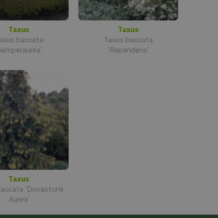
Taxus
Taxus
axus baccata
Taxus baccata
Semperaurea'
'Repandens'
Taxus
accata 'Dovastonii
Aurea'