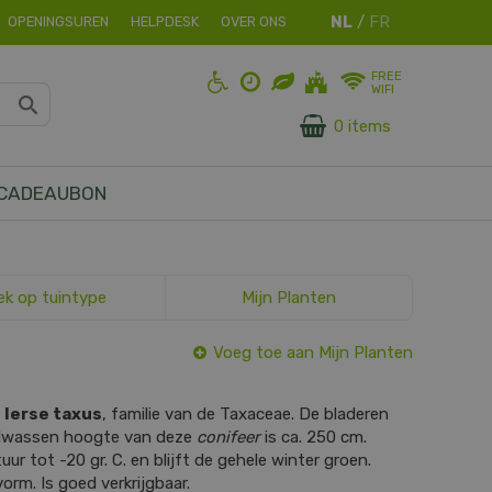
OPENINGSUREN
HELPDESK
OVER ONS
FREE
WIFI
0 items
CADEAUBON
ek op tuintype
Mijn Planten
Voeg toe aan Mijn Planten
s
Ierse taxus
, familie van de Taxaceae. De bladeren
volwassen hoogte van deze
conifeer
is ca. 250 cm.
r tot -20 gr. C. en blijft de gehele winter groen.
orm. Is goed verkrijgbaar.