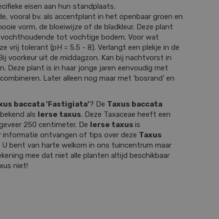
cifieke eisen aan hun standplaats.
e, vooral bv. als accentplant in het openbaar groen en
ooie vorm, de bloeiwijze of de bladkleur. Deze plant
, vochthoudende tot vochtige bodem. Voor wat
e vrij tolerant (pH = 5.5 - 8). Verlangt een plekje in de
Bij voorkeur uit de middagzon. Kan bij nachtvorst in
n. Deze plant is in haar jonge jaren eenvoudig met
te combineren. Later alleen nog maar met 'bosrand' en
xus baccata 'Fastigiata'
? De
Taxus baccata
 bekend als
Ierse taxus
. Deze Taxaceae heeft een
geveer 250 centimeter. De
Ierse taxus
is
r informatie ontvangen of tips over deze
Taxus
 U bent van harte welkom in ons tuincentrum maar
ekening mee dat niet alle planten altijd beschikbaar
xus niet!