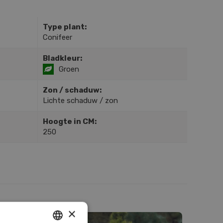
Type plant:
Conifeer
Bladkleur:
Groen
Zon / schaduw:
Lichte schaduw / zon
Hoogte in CM:
250
×