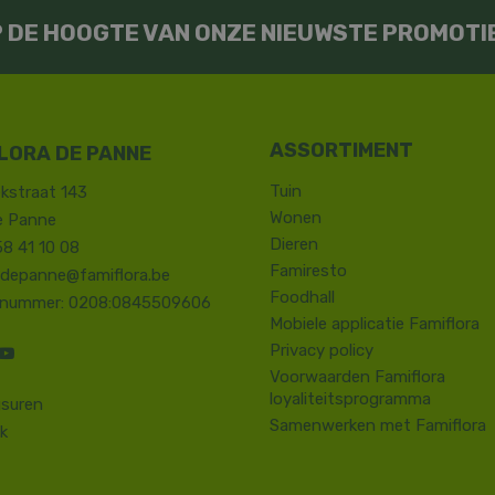
OP DE HOOGTE VAN ONZE NIEUWSTE PROMOTI
LORA DE PANNE
Tuin
kstraat 143
Wonen
e Panne
Dieren
58 41 10 08
Famiresto
.depanne@famiflora.be
Foodhall
-nummer: 0208:0845509606
Mobiele applicatie Famiflora
Privacy policy
Voorwaarden Famiflora
loyaliteitsprogramma
suren
Samenwerken met Famiflora
k