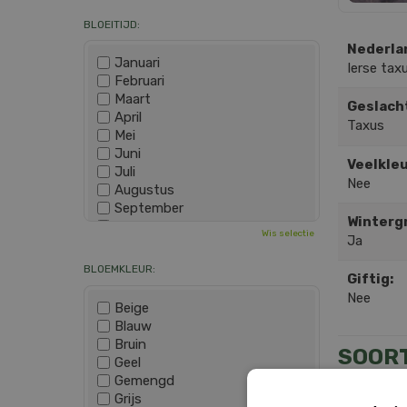
BLOEITIJD:
Nederla
Januari
Ierse tax
Februari
Maart
Geslach
April
Taxus
Mei
Juni
Veelkleu
Juli
Nee
Augustus
September
Winterg
Oktober
Wis selectie
Ja
November
December
BLOEMKLEUR:
Giftig:
Nee
Beige
Blauw
Bruin
SOOR
Geel
Gemengd
Grijs