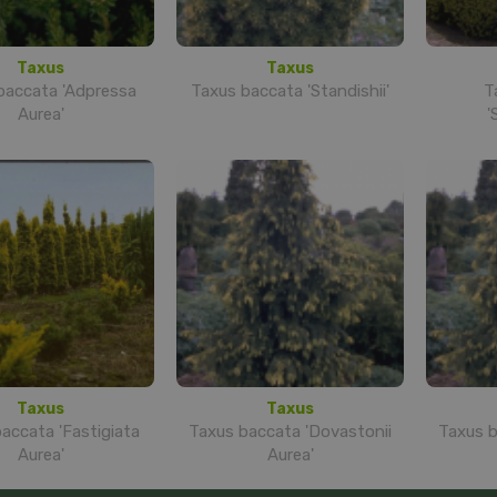
Taxus
Taxus
baccata 'Adpressa
Taxus baccata 'Standishii'
T
Aurea'
'
Taxus
Taxus
accata 'Fastigiata
Taxus baccata 'Dovastonii
Taxus b
Aurea'
Aurea'