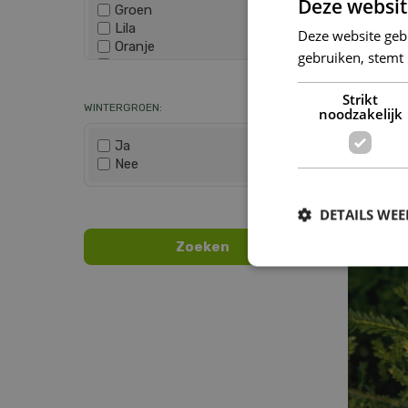
Deze websit
Groen
Lila
Deze website geb
Oranje
gebruiken, stemt
Paars
Wis selectie
Rood
Strikt
Roze
WINTERGROEN:
noodzakelijk
Wit
Zwart
Ja
Nee
Wis selectie
T
DETAILS WE