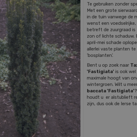
Te gebruiken zonder spe
Met een grote sierwaard
in de tuin vanwege de m
wenst een voedselrijke
betreft de zuurgraad is z
zon of lichte schaduw. 
april-mei schade oplope
allerlei vaste planten 
'bosplanten'.
Bent u op zoek naar
Ta
'Fastigiata'
is ook wel
maximale hoogt van on
wintergroen. Wilt u mee
baccata 'Fastigiata'
?
houdt u er alstublieft r
zijn, dus ook de Ierse ta