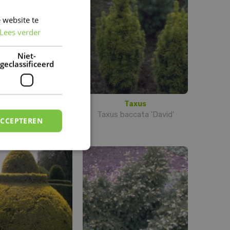
 website te
DUTCH
Lees verder
FRENCH
DUTCH
Niet-
geclassificeerd
Taxus
Taxus
s baccata 'Green
Taxus baccata 'David'
ACCEPTEREN
Column'