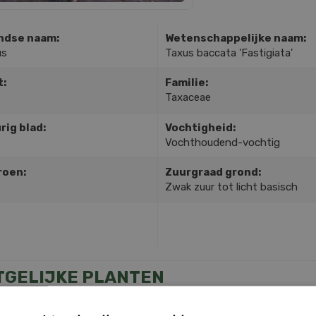
ndse naam:
Wetenschappelijke naam:
us
Taxus baccata 'Fastigiata'
t:
Familie:
Taxaceae
rig blad:
Vochtigheid:
Vochthoudend-vochtig
roen:
Zuurgraad grond:
Zwak zuur tot licht basisch
TGELIJKE PLANTEN