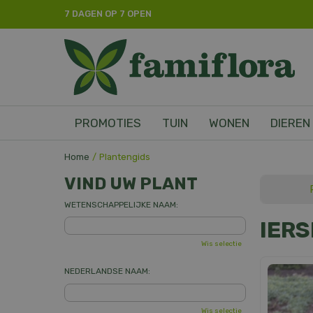
Ga
7 DAGEN OP 7 OPEN
naar
content
PROMOTIES
TUIN
WONEN
DIEREN
Home
Plantengids
VIND UW PLANT
WETENSCHAPPELIJKE NAAM:
IERS
Wis selectie
NEDERLANDSE NAAM:
Wis selectie