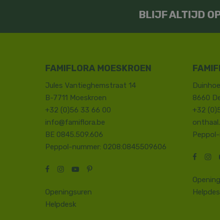
BLIJF ALTIJD 
FAMIFLORA MOESKROEN
FAMIF
Jules Vantieghemstraat 14
Duinhoe
B-7711 Moeskroen
8660 D
+32 (0)56 33 66 00
+32 (0)
info@famiflora.be
onthaal
BE 0845.509.606
Peppol
Peppol-nummer: 0208:0845509606
Opening
Openingsuren
Helpdes
Helpdesk