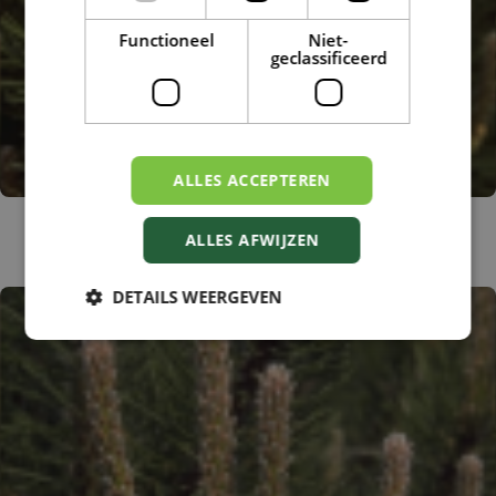
Functioneel
Niet-
geclassificeerd
ALLES ACCEPTEREN
Bergden
ALLES AFWIJZEN
Pinus mugo 'March'
DETAILS WEERGEVEN