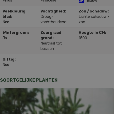
Pinus
Pinaceae
Blauw
Veelkleurig
Vochtigheid:
Zon / schaduw:
blad:
Droog-
Lichte schaduw /
Nee
vochthoudend
zon
Wintergroen:
Zuurgraad
Hoogte in CM:
Ja
grond:
1500
Neutraal tot
basisch
Giftig:
Nee
SOORTGELIJKE PLANTEN