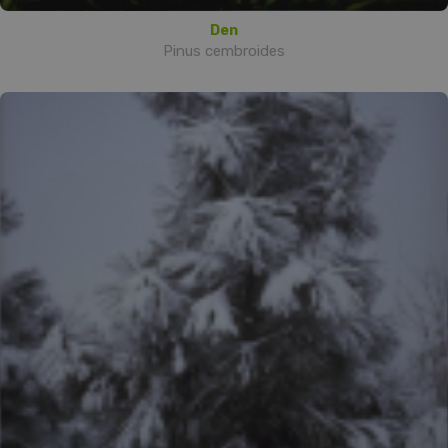
Den
Pinus cembroides