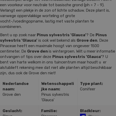
een voorkeur voor neutrale tot basische grond (ph = 7 - 9).
Verlangt een plekje in de zon of lichte schaduw. Deze plant is,
vanwege oppervlakkige worteling of grote
vocht-/voedingopname, lastig met vaste planten te
combineren.
Bent u op zoek naar
Pinus sylvestris 'Glauca'
? De
Pinus
sylvestris 'Glauca'
is ook wel bekend als
Grove den
. Deze
Pinaceae heeft een maximale hoogt van ongeveer 1500
centimeter. De
Grove den
is wintergroen. Wilt u meer informatie
ontvangen of tips over deze
Pinus sylvestris 'Glauca'
? U
bent van harte welkom in ons tuincentrum maar houdt u er
alstublieft rekening mee dat niet alle planten altijd beschikbaar
zijn, dus ook de Grove den niet!
Nederlandse
Wetenschappeli
Type plant:
naam:
jke naam:
Conifeer
Grove den
Pinus sylvestris
'Glauca'
Geslacht:
Familie:
Bladkleur: