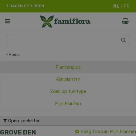
G
7 DAGEN OP 7 OPEN
a
n
a
a
r
c
o
n
Home
t
e
Plantengids
n
t
Alle planten
Zoek op tuintype
Mijn Planten
Open zoekfilter
GROVE DEN
Voeg toe aan Mijn Planten