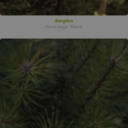
Bergden
Pinus mugo 'March'