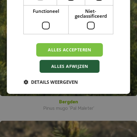
Functioneel
Niet-
geclassificeerd
ALLES ACCEPTEREN
ALLES AFWIJZEN
DETAILS WEERGEVEN
Bergden
Pinus mugo 'Pal Maleter'