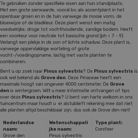
Te gebruiken zonder specifieke eisen aan hun standplaats.
Met een grote sierwaarde, vooral bv. als accentplant in het
openbaar groen en in de tuin vanwege de mooie vorm, de
bloeiwijze of de bladkleur. Deze plant wenst een matig
voedselrijke, droge tot vochthoudende, zandige bodem. Heeft
een voorkeur voor neutrale tot basische grond (ph = 7 - 9).
Verlangt een plekje in de zon of lichte schaduw. Deze plant is,
vanwege oppervlakkige worteling of grote
vocht-/voedingopname, lastig met vaste planten te
combineren.
Bent u op zoek naar
Pinus sylvestris
? De
Pinus sylvestris
is
ook wel bekend als
Grove den
. Deze Pinaceae heeft een
maximale hoogt van ongeveer 4000 centimeter. De
Grove
den
is wintergroen. Wilt u meer informatie ontvangen of tips
over deze
Pinus sylvestris
? U bent van harte welkom in ons
tuincentrum maar houdt u er alstublieft rekening mee dat niet
alle planten altijd beschikbaar zijn, dus ook de Grove den niet!
Nederlandse
Wetenschappeli
Type plant:
naam:
jke naam:
Conifeer
Grove den
Pinus sylvestris