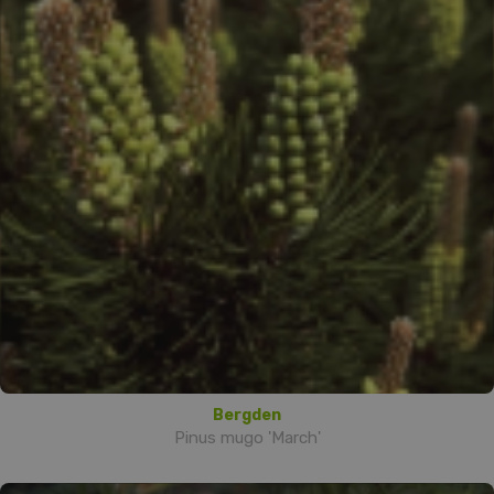
Bergden
Pinus mugo 'March'