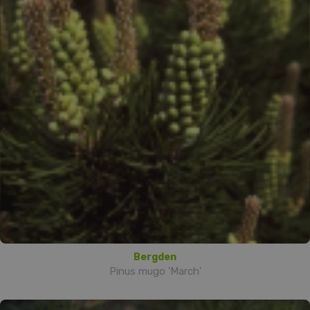
Bergden
Pinus mugo 'March'