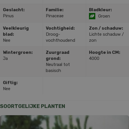
Geslacht:
Familie:
Bladkleur:
Pinus
Pinaceae
Groen
Veelkleurig
Vochtigheid:
Zon / schaduw:
blad:
Droog-
Lichte schaduw /
Nee
vochthoudend
zon
Wintergroen:
Zuurgraad
Hoogte in CM:
Ja
grond:
4000
Neutraal tot
basisch
Giftig:
Nee
SOORTGELIJKE PLANTEN