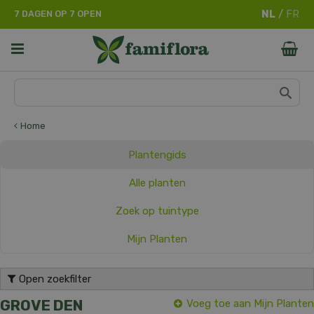
G
7 DAGEN OP 7 OPEN
a
n
a
a
r
c
o
n
Home
t
e
Plantengids
n
t
Alle planten
Zoek op tuintype
Mijn Planten
Open zoekfilter
GROVE DEN
Voeg toe aan Mijn Planten