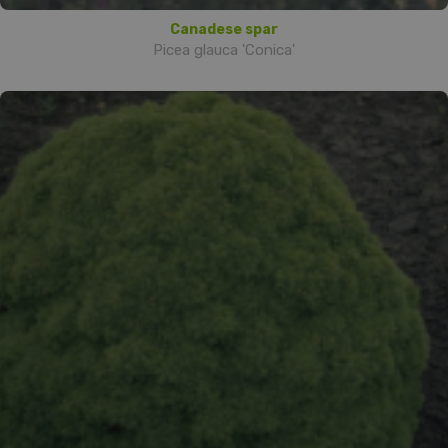
Canadese spar
Picea glauca 'Conica'