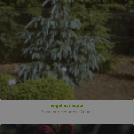
Engelmannspar
Picea engelmannii 'Glauca'