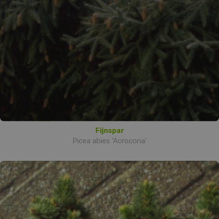
Fijnspar
Picea abies 'Acrocona'