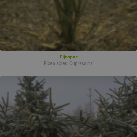
Fijnspar
Picea abies 'Cupressina'