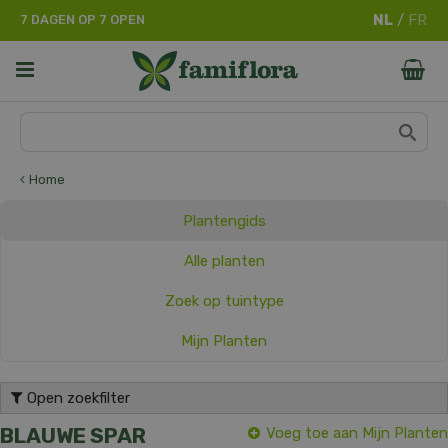
G
7 DAGEN OP 7 OPEN
a
n
a
a
r
c
o
n
Home
t
e
Plantengids
n
t
Alle planten
Zoek op tuintype
Mijn Planten
Open zoekfilter
BLAUWE SPAR
Voeg toe aan Mijn Planten