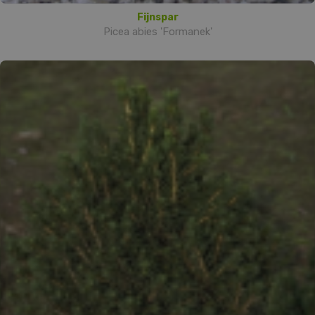
Fijnspar
Picea abies 'Formanek'