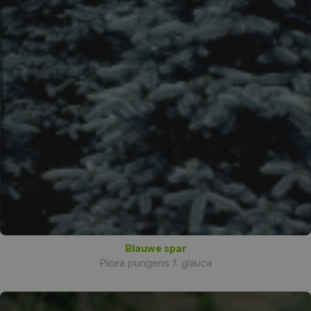
Blauwe spar
Picea pungens f. glauca