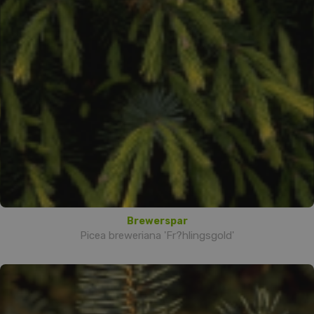
Brewerspar
Picea breweriana 'Fr?hlingsgold'