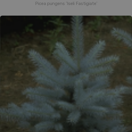
Picea pungens 'Iseli Fastigiate'