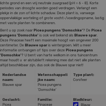
lichte grond en een vrij neutrale zuurgraad (pH = 6 - 8). Korte
periodes van droogte worden goed verdragen. Verlangt een
plekje in de zon of lichte schaduw. Deze plant is, vanwege
oppervlakkige worteling of grote vocht-/voedingopname, lastig
met vaste planten te combineren.
Bent u op zoek naar
Picea pungens 'Domschke'
? De
Picea
pungens 'Domschke'
is ook wel bekend als
Blauwe spar
.
Deze Pinaceae heeft een maximale hoogt van ongeveer 200
centimeter. De
Blauwe spar
is wintergroen. Wilt u meer
informatie ontvangen of tips over deze
Picea pungens
'Domschke'
? U bent van harte welkom in ons tuincentrum
maar houdt u er alstublieft rekening mee dat niet alle planten
altijd beschikbaar zijn, dus ook de Blauwe spar niet!
Nederlandse
Wetenschappeli
Type plant:
naam:
jke naam:
Conifeer
Blauwe spar
Picea pungens
'Domschke'
Geslacht:
Familie:
Bladkleur:
Picea
Pinaceae
Blauw