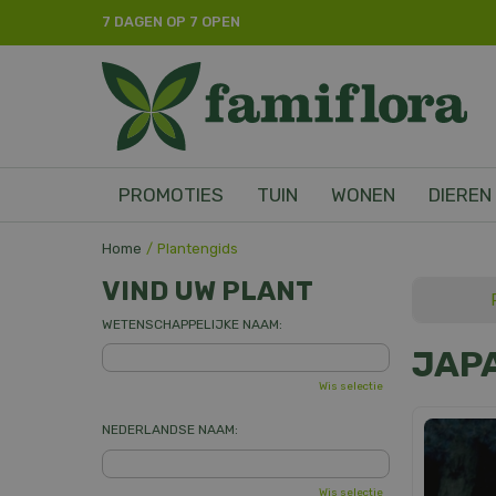
Ga
7 DAGEN OP 7 OPEN
naar
content
PROMOTIES
TUIN
WONEN
DIEREN
Home
Plantengids
VIND UW PLANT
WETENSCHAPPELIJKE NAAM:
JAP
Wis selectie
NEDERLANDSE NAAM:
Wis selectie