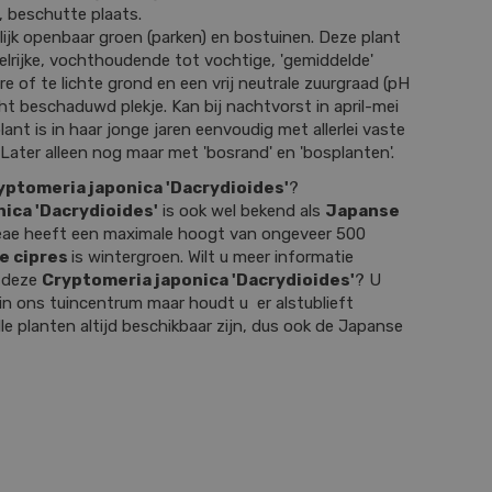
, beschutte plaats.
lijk openbaar groen (parken) en bostuinen. Deze plant
lrijke, vochthoudende tot vochtige, 'gemiddelde'
e of te lichte grond en een vrij neutrale zuurgraad (pH
icht beschaduwd plekje. Kan bij nachtvorst in april-mei
nt is in haar jonge jaren eenvoudig met allerlei vaste
Later alleen nog maar met 'bosrand' en 'bosplanten'.
yptomeria japonica 'Dacrydioides'
?
ica 'Dacrydioides'
is ook wel bekend als
Japanse
eae heeft een maximale hoogt van ongeveer 500
e cipres
is wintergroen. Wilt u meer informatie
r deze
Cryptomeria japonica 'Dacrydioides'
? U
in ons tuincentrum maar houdt u er alstublieft
le planten altijd beschikbaar zijn, dus ook de Japanse