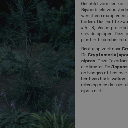
Geschikt voor een koele
Bijvoorbeeld voor stede
wenst een matig voedse
bodem. Dus niet te zwar
= 6 - 8). Verlangt een l
schade oplopen. Deze pla
planten te combineren. 
Bent u op zoek naar
Cr
De
Cryptomeria japon
cipres
. Deze Taxodiac
centimeter. De
Japans
ontvangen of tips ove
bent van harte welkom 
rekening mee dat niet al
cipres niet!