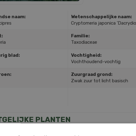
ndse naam:
Wetenschappelijke naam:
cipres
Cryptomeria japonica 'Dacrydio
t:
Familie:
ria
Taxodiaceae
rig blad:
Vochtigheid:
Vochthoudend-vochtig
roen:
Zuurgraad grond:
Zwak zuur tot licht basisch
TGELIJKE PLANTEN