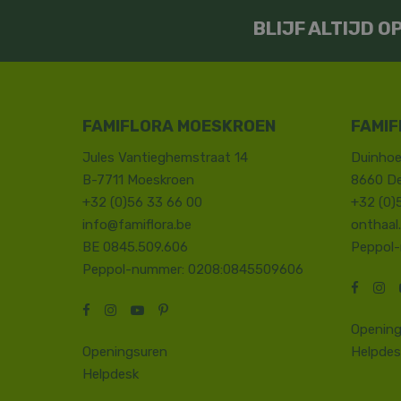
BLIJF ALTIJD 
FAMIFLORA MOESKROEN
FAMIF
Jules Vantieghemstraat 14
Duinhoe
B-7711 Moeskroen
8660 D
+32 (0)56 33 66 00
+32 (0)
info@famiflora.be
onthaal
BE 0845.509.606
Peppol
Peppol-nummer: 0208:0845509606
Opening
Openingsuren
Helpdes
Helpdesk