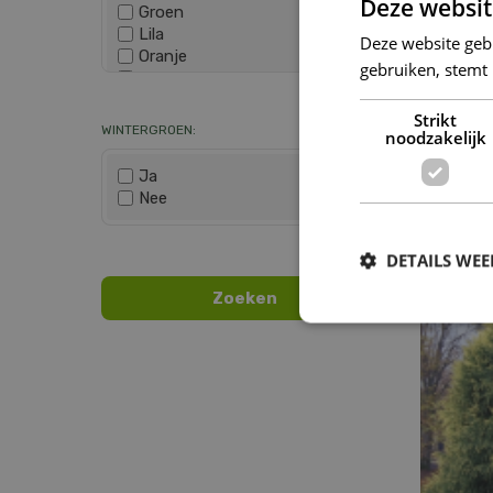
Deze websit
Groen
Lila
Deze website geb
Oranje
gebruiken, stemt
Paars
Wis selectie
Rood
Strikt
Roze
WINTERGROEN:
noodzakelijk
Wit
Zwart
Ja
Nee
Ja
Wis selectie
Crypt
DETAILS WE
'Mo