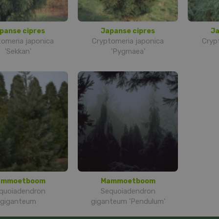
panse cipres
Japanse cipres
Ja
omeria japonica
Cryptomeria japonica
Cryp
'Sekkan'
'Pygmaea'
ammoetboom
Mammoetboom
quoiadendron
Sequoiadendron
giganteum
giganteum 'Pendulum'