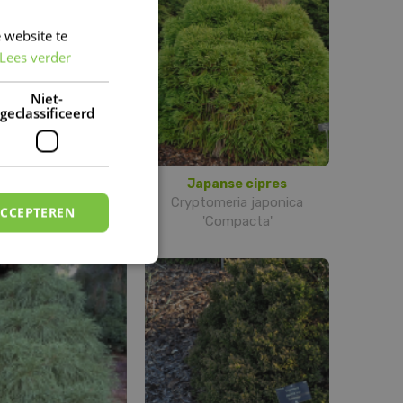
 website te
DUTCH
Lees verder
FRENCH
DUTCH
Niet-
geclassificeerd
panse cipres
Japanse cipres
tomeria japonica
Cryptomeria japonica
ACCEPTEREN
'Cristata'
'Compacta'