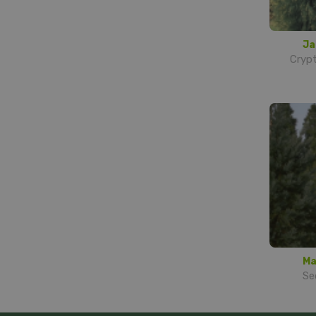
Ja
Crypt
M
Se