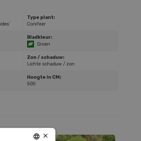
Type plant:
ides'
Conifeer
Bladkleur:
Groen
Zon / schaduw:
Lichte schaduw / zon
Hoogte in CM:
500
×