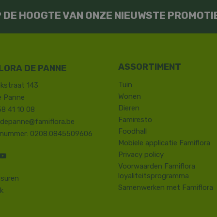
OP DE HOOGTE VAN ONZE NIEUWSTE PROMOTI
LORA DE PANNE
Tuin
kstraat 143
Wonen
e Panne
Dieren
58 41 10 08
Famiresto
.depanne@famiflora.be
Foodhall
-nummer: 0208:0845509606
Mobiele applicatie Famiflora
Privacy policy
Voorwaarden Famiflora
loyaliteitsprogramma
suren
Samenwerken met Famiflora
k