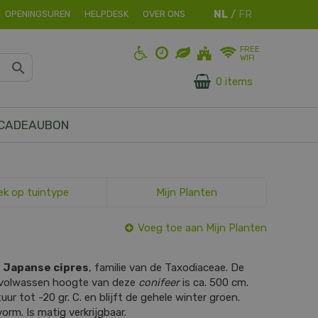
OPENINGSUREN
HELPDESK
OVER ONS
FREE
WIFI
0 items
CADEAUBON
ek op tuintype
Mijn Planten
Voeg toe aan Mijn Planten
s
Japanse cipres
, familie van de Taxodiaceae. De
e volwassen hoogte van deze
conifeer
is ca. 500 cm.
r tot -20 gr. C. en blijft de gehele winter groen.
orm. Is matig verkrijgbaar.