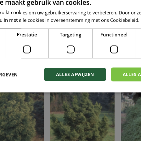
e maakt gebruik van cookies.
ruikt cookies om uw gebruikerservaring te verbeteren. Door onze
 u in met alle cookies in overeenstemming met ons Cookiebeleid.
Prestatie
Targeting
Functioneel
panse cipres
Japanse cipres
Ja
omeria japonica
Cryptomeria japonica
Cryp
ERGEVEN
ALLES AFWIJZEN
ALLES 
nstrosa Nana'
'Globosa Nana'