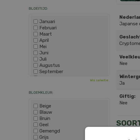
BLOEITIJD:
Nederla
Januari
Japanse 
Februari
Maart
Geslach
April
Cryptome
Mei
Juni
Veelkleu
Juli
Nee
Augustus
September
Winterg
Oktober
Wis selectie
Ja
November
December
BLOEMKLEUR:
Giftig:
Nee
Beige
Blauw
Bruin
SOOR
Geel
Gemengd
Grijs