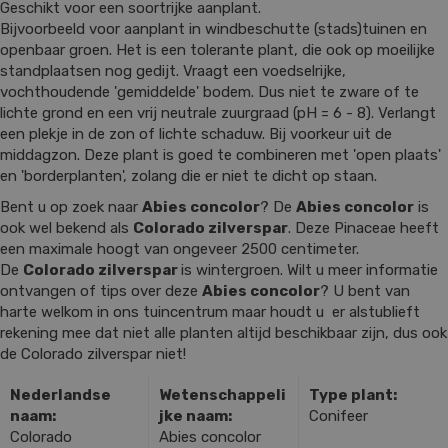
Geschikt voor een soortrijke aanplant.
Bijvoorbeeld voor aanplant in windbeschutte (stads)tuinen en
openbaar groen. Het is een tolerante plant, die ook op moeilijke
standplaatsen nog gedijt. Vraagt een voedselrijke,
vochthoudende 'gemiddelde' bodem. Dus niet te zware of te
lichte grond en een vrij neutrale zuurgraad (pH = 6 - 8). Verlangt
een plekje in de zon of lichte schaduw. Bij voorkeur uit de
middagzon. Deze plant is goed te combineren met 'open plaats'
en 'borderplanten', zolang die er niet te dicht op staan.
Bent u op zoek naar
Abies concolor
? De
Abies concolor
is
ook wel bekend als
Colorado zilverspar
. Deze Pinaceae heeft
een maximale hoogt van ongeveer 2500 centimeter.
De
Colorado zilverspar
is wintergroen. Wilt u meer informatie
ontvangen of tips over deze
Abies concolor
? U bent van
harte welkom in ons tuincentrum maar houdt u er alstublieft
rekening mee dat niet alle planten altijd beschikbaar zijn, dus ook
de Colorado zilverspar niet!
Nederlandse
Wetenschappeli
Type plant:
naam:
jke naam:
Conifeer
Colorado
Abies concolor