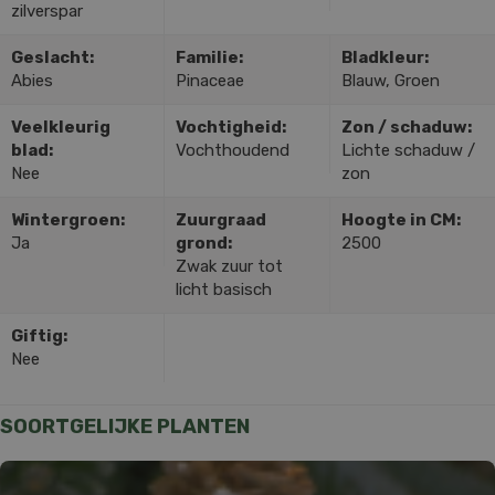
zilverspar
Geslacht:
Familie:
Bladkleur:
Abies
Pinaceae
Blauw, Groen
Veelkleurig
Vochtigheid:
Zon / schaduw:
blad:
Vochthoudend
Lichte schaduw /
Nee
zon
Wintergroen:
Zuurgraad
Hoogte in CM:
Ja
grond:
2500
Zwak zuur tot
licht basisch
Giftig:
Nee
SOORTGELIJKE PLANTEN