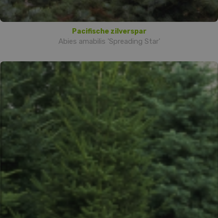
Pacifische zilverspar
Abies amabilis 'Spreading Star'