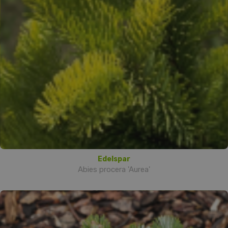
Edelspar
Abies procera 'Aurea'