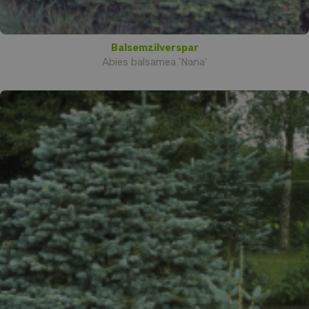
Balsemzilverspar
Abies balsamea 'Nana'