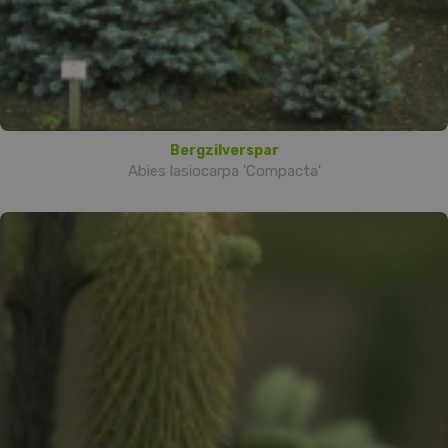
Bergzilverspar
Abies lasiocarpa 'Compacta'