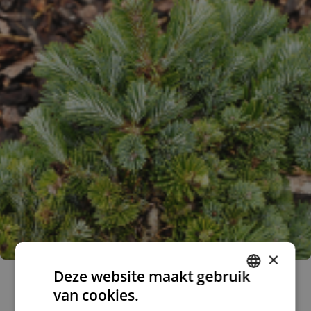
×
Deze website maakt gebruik
Japanse zilverspar
Abies veitchii
van cookies.
DUTCH