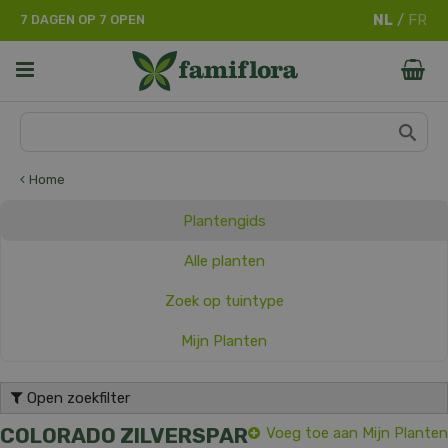
G
7 DAGEN OP 7 OPEN
a
n
a
a
r
c
o
n
Home
t
e
Plantengids
n
t
Alle planten
Zoek op tuintype
Mijn Planten
Open zoekfilter
COLORADO ZILVERSPAR
Voeg toe aan Mijn Planten