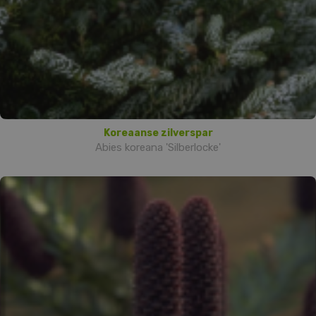
Koreaanse zilverspar
Abies koreana 'Silberlocke'