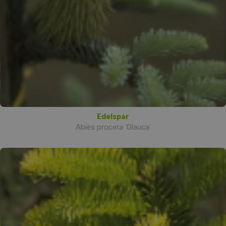
Edelspar
Abies procera 'Glauca'