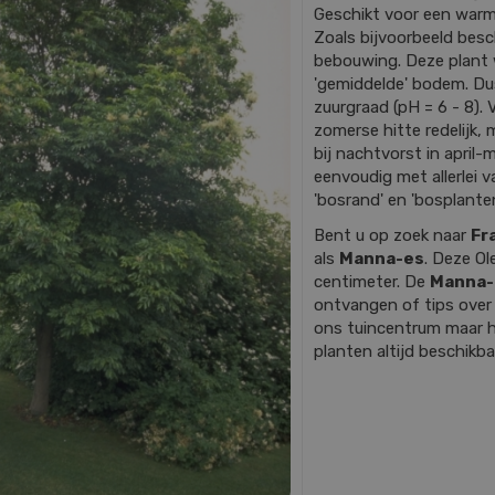
Geschikt voor een warm
Zoals bijvoorbeeld besc
bebouwing. Deze plant 
'gemiddelde' bodem. Dus 
zuurgraad (pH = 6 - 8). 
zomerse hitte redelijk,
bij nachtvorst in april-
eenvoudig met allerlei 
'bosrand' en 'bosplanten
Bent u op zoek naar
Fr
als
Manna-es
. Deze O
centimeter. De
Manna
ontvangen of tips ove
ons tuincentrum maar ho
planten altijd beschikba