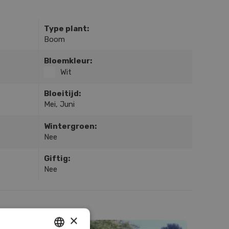
Type plant:
Boom
Bloemkleur:
Wit
Bloeitijd:
Mei, Juni
Wintergroen:
Nee
Giftig:
Nee
×