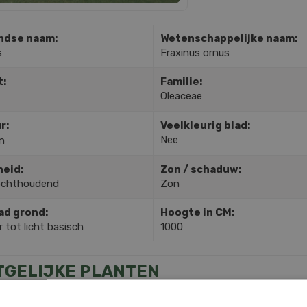
ndse naam:
Wetenschappelijke naam:
s
Fraxinus ornus
t:
Familie:
Oleaceae
r:
Veelkleurig blad:
Nee
n
heid:
Zon / schaduw:
ochthoudend
Zon
ad grond:
Hoogte in CM:
 tot licht basisch
1000
TGELIJKE PLANTEN