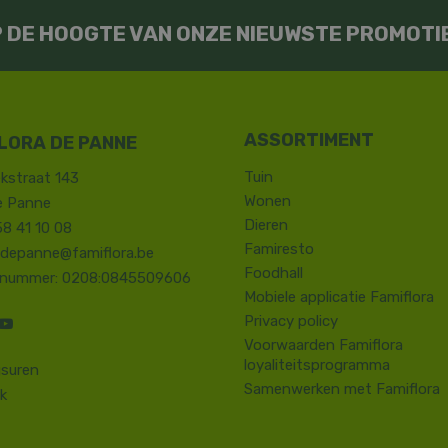
OP DE HOOGTE VAN ONZE NIEUWSTE PROMOTI
LORA DE PANNE
Tuin
kstraat 143
Wonen
e Panne
Dieren
58 41 10 08
Famiresto
.depanne@famiflora.be
Foodhall
-nummer: 0208:0845509606
Mobiele applicatie Famiflora
Privacy policy
Voorwaarden Famiflora
loyaliteitsprogramma
suren
Samenwerken met Famiflora
k