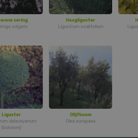
wone sering
Haagliguster
H
ringa vulgaris
Ligustrum ovalifolium
Ligus
Liguster
Olijfboom
trum delavayanum
Olea europaea
(bolvorm)