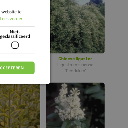
 website te
DUTCH
Lees verder
FRENCH
DUTCH
Niet-
geclassificeerd
hinees Klokje
Chinese liguster
thia x intermedia
Ligustrum sinense
ACCEPTEREN
'Lynwood'
'Pendulum'