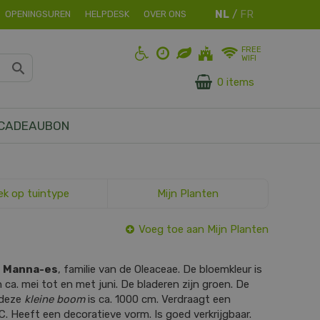
OPENINGSUREN
HELPDESK
OVER ONS
FREE
WIFI
0 items
CADEAUBON
ek op tuintype
Mijn Planten
Voeg toe aan Mijn Planten
s
Manna-es
, familie van de Oleaceae. De bloemkleur is
an ca. mei tot en met juni. De bladeren zijn groen. De
 deze
kleine boom
is ca. 1000 cm. Verdraagt een
C. Heeft een decoratieve vorm. Is goed verkrijgbaar.