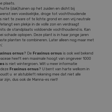
e plaats.
hutte (dak)tuinen op het zuiden en dicht bij
wenst een voedselrijke, droge tot vochthoudende
niet te zware of te lichte grond en een vrij neutrale
Verlangt een plekje in de volle zon en verdraagt
 mits de standplaats voldoende vochthoudend is. Kan
mei schade oplopen. Deze plant is in haar jonge jaren
vaste planten te combineren. Later alleen nog maar met
'.
axinus ornus
? De
Fraxinus ornus
is ook wel bekend
leaceae heeft een maximale hoogt van ongeveer 1000
-es
is niet wintergroen. Wilt u meer informatie
r deze
Fraxinus ornus
? U bent van harte welkom in
udt u er alstublieft rekening mee dat niet alle
ar zijn, dus ook de Manna-es niet!