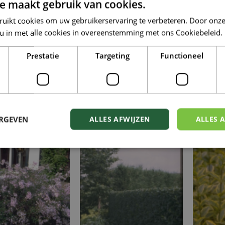
e maakt gebruik van cookies.
ruikt cookies om uw gebruikerservaring te verbeteren. Door onze
 u in met alle cookies in overeenstemming met ons Cookiebeleid.
Prestatie
Targeting
Functioneel
inees Klokje
Chinees Klokje
C
rsythia ovata
Forsythia x intermedia
Forsy
ERGEVEN
ALLES AFWIJZEN
ALLES 
'Tetragold'
'Spectabilis'