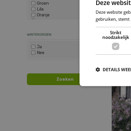
Deze websit
Groen
Lila
Deze website geb
Oranje
gebruiken, stemt
Paars
Wis selectie
Rood
Strikt
Roze
WINTERGROEN:
noodzakelijk
Wit
Zwart
Ja
Nee
Ch
Wis selectie
Fo
DETAILS WE