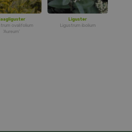
aagliguster
Liguster
trum ovalifolium
Ligustrum ibolium
'Aureum'