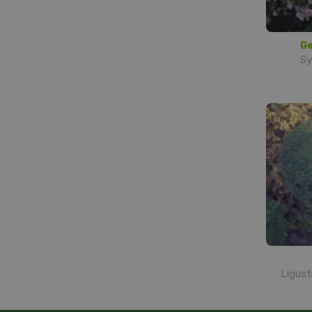
Ge
Sy
Ligus