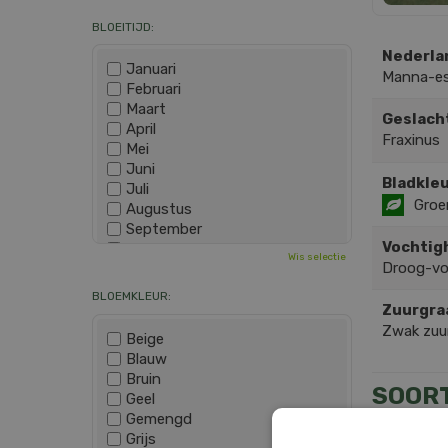
BLOEITIJD:
Nederla
Januari
Manna-e
Februari
Maart
Geslach
April
Fraxinus
Mei
Juni
Bladkleu
Juli
Groe
Augustus
September
Vochtig
Oktober
Wis selectie
Droog-v
November
December
BLOEMKLEUR:
Zuurgra
Zwak zuur
Beige
Blauw
Bruin
SOOR
Geel
Gemengd
Grijs