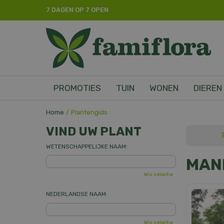
Ga
7 DAGEN OP 7 OPEN
naar
content
PROMOTIES
TUIN
WONEN
DIEREN
Home
Plantengids
VIND UW PLANT
WETENSCHAPPELIJKE NAAM:
MAN
Wis selectie
NEDERLANDSE NAAM:
Wis selectie