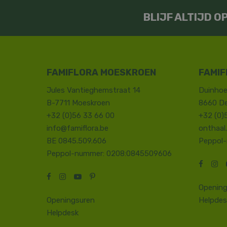
BLIJF ALTIJD 
FAMIFLORA MOESKROEN
FAMIF
Jules Vantieghemstraat 14
Duinhoe
B-7711 Moeskroen
8660 D
+32 (0)56 33 66 00
+32 (0)
info@famiflora.be
onthaal
BE 0845.509.606
Peppol
Peppol-nummer: 0208:0845509606
Opening
Openingsuren
Helpdes
Helpdesk