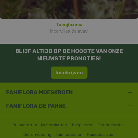
Tuingloxinia
Incarvillea delavayi
BLIJF ALTIJD OP DE HOOGTE VAN ONZE
NIEUWSTE PROMOTIES!
Inschrijven
FAMIFLORA MOESKROEN
FAMIFLORA DE PANNE
Tuincentrum
Kamerplanten
Tuinplanten
Tuindecoratie
Dierenvoeding
Tuinmeubelen
Huisdecoratie