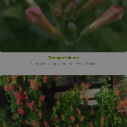
Trompetbloem
Campsis x tagliabuana 'Mme Galen'