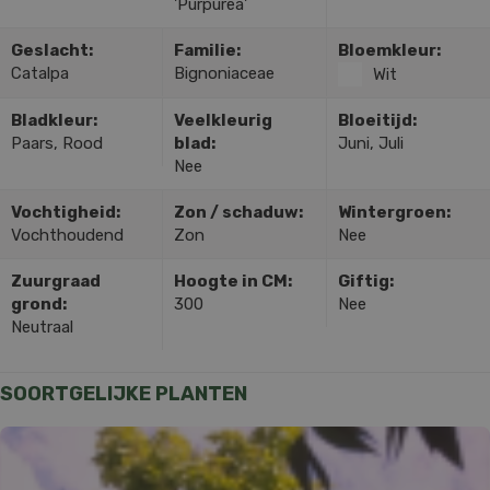
'Purpurea'
Geslacht:
Familie:
Bloemkleur:
Catalpa
Bignoniaceae
Wit
Bladkleur:
Veelkleurig
Bloeitijd:
Paars, Rood
blad:
Juni, Juli
Nee
Vochtigheid:
Zon / schaduw:
Wintergroen:
Vochthoudend
Zon
Nee
Zuurgraad
Hoogte in CM:
Giftig:
grond:
300
Nee
Neutraal
SOORTGELIJKE PLANTEN