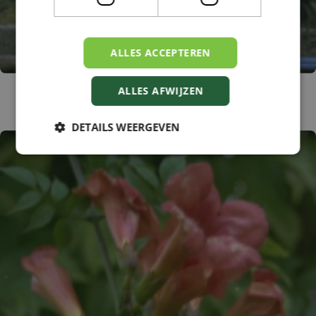
ALLES ACCEPTEREN
Trompetboom
ALLES AFWIJZEN
Catalpa bignonioides 'Nana'
DETAILS WEERGEVEN