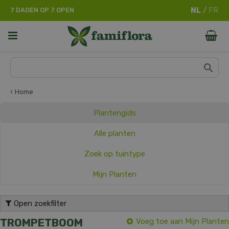
G
7 DAGEN OP 7 OPEN
a
n
a
a
r
c
o
n
Home
t
e
Plantengids
n
t
Alle planten
Zoek op tuintype
Mijn Planten
Open zoekfilter
TROMPETBOOM
Voeg toe aan Mijn Planten