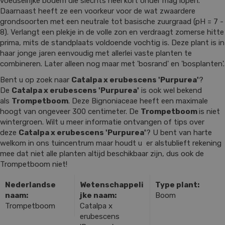
voedselrijke bodem die slechts heel kort onder mag lopen.
Daarnaast heeft ze een voorkeur voor de wat zwaardere
grondsoorten met een neutrale tot basische zuurgraad (pH = 7 -
8). Verlangt een plekje in de volle zon en verdraagt zomerse hitte
prima, mits de standplaats voldoende vochtig is. Deze plant is in
haar jonge jaren eenvoudig met allerlei vaste planten te
combineren. Later alleen nog maar met 'bosrand' en 'bosplanten'.
Bent u op zoek naar
Catalpa x erubescens 'Purpurea'
?
De
Catalpa x erubescens 'Purpurea'
is ook wel bekend
als
Trompetboom
. Deze Bignoniaceae heeft een maximale
hoogt van ongeveer 300 centimeter. De
Trompetboom
is niet
wintergroen. Wilt u meer informatie ontvangen of tips over
deze
Catalpa x erubescens 'Purpurea'
? U bent van harte
welkom in ons tuincentrum maar houdt u er alstublieft rekening
mee dat niet alle planten altijd beschikbaar zijn, dus ook de
Trompetboom niet!
Nederlandse
Wetenschappeli
Type plant:
naam:
jke naam:
Boom
Trompetboom
Catalpa x
erubescens