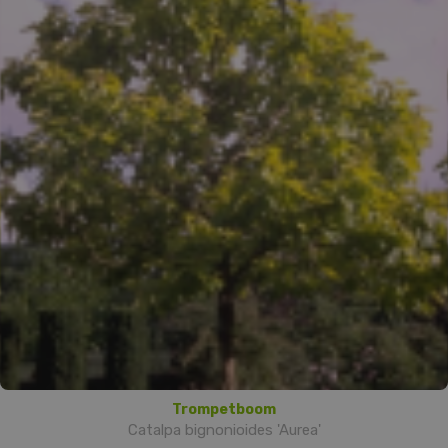
Trompetboom
Catalpa bignonioides 'Aurea'