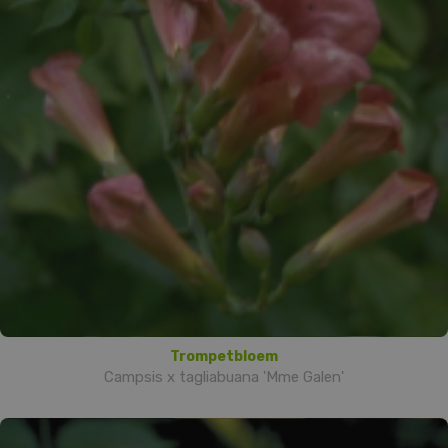
Trompetbloem
Campsis x tagliabuana 'Mme Galen'