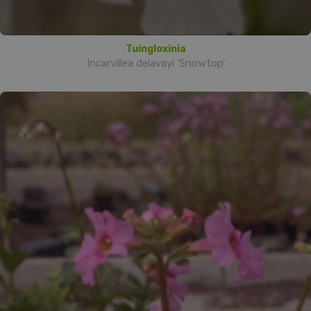
Tuingloxinia
Incarvillea delavayi 'Snowtop'