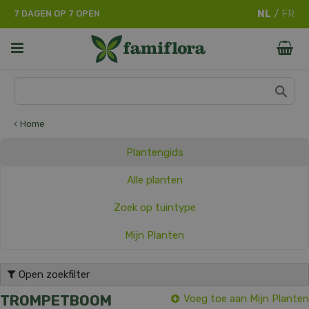
G
7 DAGEN OP 7 OPEN
a
n
a
a
r
c
o
n
Home
t
e
Plantengids
n
t
Alle planten
Zoek op tuintype
Mijn Planten
Open zoekfilter
TROMPETBOOM
Voeg toe aan Mijn Planten