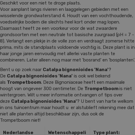
Geschikt voor een niet te droge plaats.
Voor aanplant langs rivieren en laaggelegen gebieden met een
wisselende grondwaterstand 4. Houdt van een vochthoudende,
voedselrijke bodem die slechts heel kort onder mag lopen.
Daarnaast heeft ze een voorkeur voor de wat zwaardere
grondsoorten met een neutrale tot basische zuurgraad (pH = 7 -
8). Verlangt een plekje in de volle zon en verdraagt zomerse hitte
prima, mits de standplaats voldoende vochtig is. Deze plant is in
haar jonge jaren eenvoudig met allerlei vaste planten te
combineren. Later alleen nog maar met 'bosrand' en 'bosplanten'.
Bent u op zoek naar
Catalpa bignonioides 'Nana'
?
De
Catalpa bignonioides 'Nana'
is ook wel bekend
als
Trompetboom
. Deze Bignoniaceae heeft een maximale
hoogt van ongeveer 300 centimeter. De
Trompetboom
is niet
wintergroen. Wilt u meer informatie ontvangen of tips over
deze
Catalpa bignonioides 'Nana'
? U bent van harte welkom
in ons tuincentrum maar houdt u er alstublieft rekening mee dat
niet alle planten altijd beschikbaar zijn, dus ook de
Trompetboom niet!
Nederlandse
Wetenschappeli
Type plant: