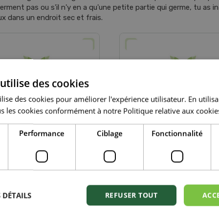
 germent pas ou s'il n'y en a qu'une petite partie qui germe, tu as 
ux dans un endroit sec et frais.
utilise des cookies
lise des cookies pour améliorer l'expérience utilisateur. En utilis
s les cookies conformément à notre Politique relative aux cookie
Performance
Ciblage
Fonctionnalité
TUCES POUR SEMER
JARDIN POTAGER E
ÉTAPES
 DÉTAILS
REFUSER TOUT
ACC