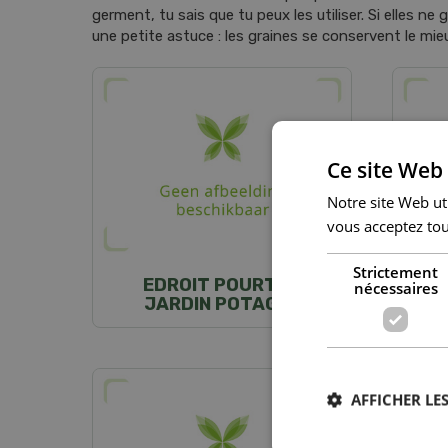
germent, tu sais que tu peux les utiliser. Si elles ne
une petite astuce : les graines se conservent le mie
Ce site Web 
Notre site Web uti
vous acceptez tou
Strictement
EDROIT POURTON
AS
nécessaires
JARDIN POTAGER
AFFICHER LES