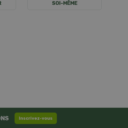
R
SOI-MÊME
ONS
Inscrivez-vous