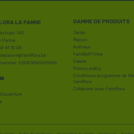
LORA LA PANNE
Jardin
kstraat 143
Maison
e Panne
Animaux
58 41 10 08
FamiBell'Frites
.depanne@famiflora.be
Galerie
-nummer: 0208:0845509606
Privacy policy
Conditions programme de fidé
famiflora
Collaborer avec Famiflora
d’ouverture
k