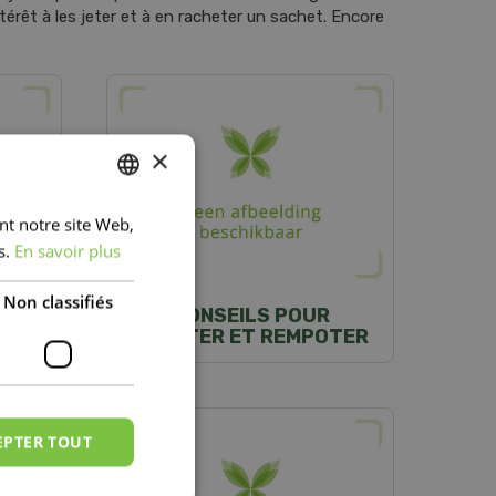
intérêt à les jeter et à en racheter un sachet. Encore
×
ant notre site Web,
DUTCH
s.
En savoir plus
FRENCH
DUTCH
Non classifiés
N 3
CONSEILS POUR
PLANTER ET REMPOTER
EPTER TOUT