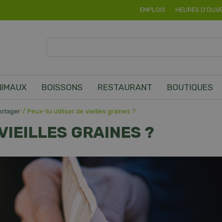
EMPLOIS
HEURES D’OUV
NIMAUX
BOISSONS
RESTAURANT
BOUTIQUES
Potager
Peux-tu utiliser de vieilles graines ?
VIEILLES GRAINES ?