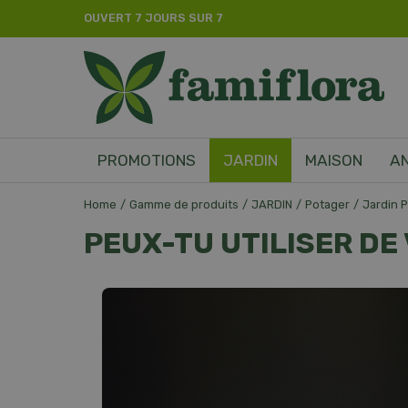
Aller
OUVERT 7 JOURS SUR 7
directement
au
contenu
PROMOTIONS
JARDIN
MAISON
A
Home
Gamme de produits
JARDIN
Potager
Jardin 
PEUX-TU UTILISER DE 