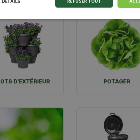
 DÉTAILS
REFUSER TOUT
ACC
OTS D'EXTÉRIEUR
POTAGER