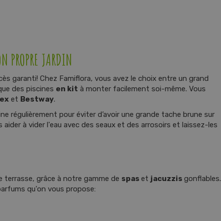
N PROPRE JARDIN
cès garanti! Chez Famiflora, vous avez le choix entre un grand
 que des piscines
en kit
à monter facilement soi-même. Vous
tex
et
Bestway
.
ine régulièrement pour éviter d’avoir une grande tache brune sur
ider à vider l'eau avec des seaux et des arrosoirs et laissez-les
re terrasse, grâce à notre gamme de
spas
et
jacuzzis
gonflables
s parfums qu'on vous propose: