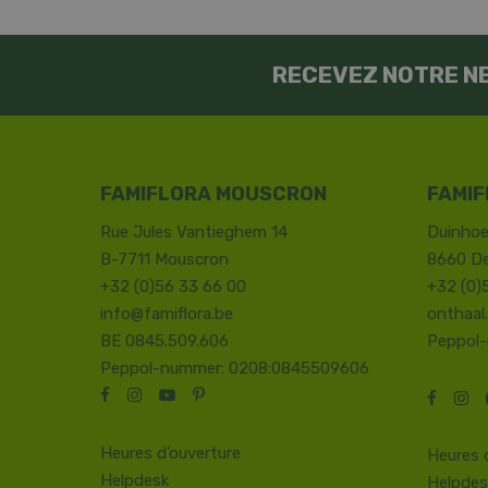
RECEVEZ NOTRE N
FAMIFLORA MOUSCRON
FAMIF
Rue Jules Vantieghem 14
Duinhoe
B-7711 Mouscron
8660 D
+32 (0)56 33 66 00
+32 (0)
info@famiflora.be
onthaal
BE 0845.509.606
Peppol
Peppol-nummer: 0208:0845509606
Heures d’ouverture
Heures 
Helpdesk
Helpdes