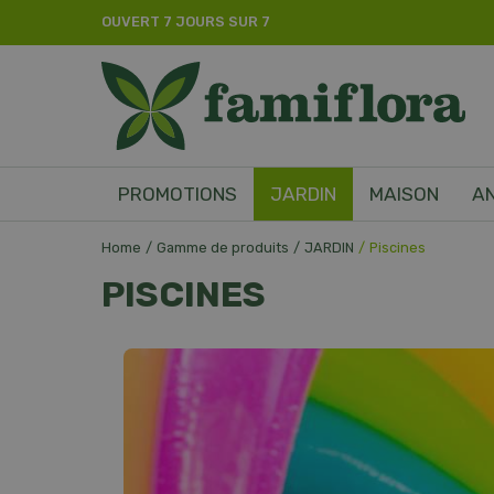
Aller
OUVERT 7 JOURS SUR 7
directement
au
contenu
PROMOTIONS
JARDIN
MAISON
A
Home
Gamme de produits
JARDIN
Piscines
PISCINES