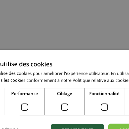
des accessoires tels que des
filtres
et des
pompes
à eau, des
b
utilise des cookies
lise des cookies pour améliorer l'expérience utilisateur. En utilis
s les cookies conformément à notre Politique relative aux cookie
ants, tel que des fusils et des ballons à eau, des tapis de glis
Performance
Ciblage
Fonctionnalité
r réussir sa baignade!
ENT: