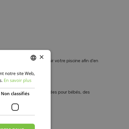
×
âches
, etc pour entretenir votre piscine afin d'en
ant notre site Web,
DUTCH
s.
En savoir plus
FRENCH
se, des toboggans, des bouées pour bébés, des
DUTCH
Non classifiés