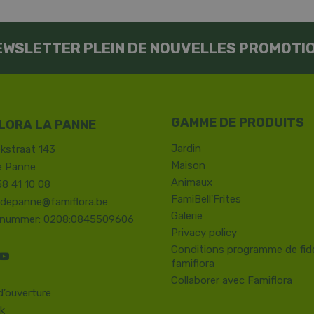
EWSLETTER PLEIN DE NOUVELLES PROMOTI
LORA LA PANNE
Jardin
kstraat 143
Maison
e Panne
Animaux
58 41 10 08
FamiBell'Frites
.depanne@famiflora.be
Galerie
-nummer: 0208:0845509606
Privacy policy
Conditions programme de fidé
famiflora
Collaborer avec Famiflora
d’ouverture
k