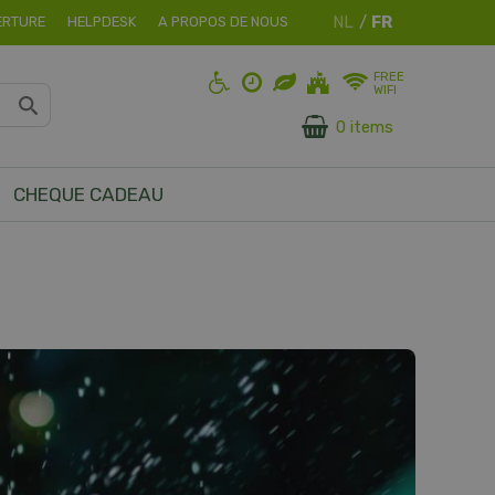
ERTURE
HELPDESK
A PROPOS DE NOUS
FREE
WIFI
0 items
CHEQUE CADEAU